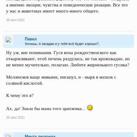
а именно эмоции, чувства и поведенческие реакции. Все это
у нас и животных имеет много-много общего.
30 июл 2011
Павел
Хочешь, я загадаю и у тебя всё будет хорошо?..
Ну уж, вне понимания. Гуся вона рождественского как
откармливают, чтоб печень раздулась, не так кровожадно, но
не менее мучительно, полагаю. Любите жирненького гусика?
Моллюсков ваще живыми, пискнул, и - нырк в мешок с
соляной кислотой.
К чему это я?
Ах, да! Знала бы мама того цыпленка...
30 июл 2011
Мечта людоеда