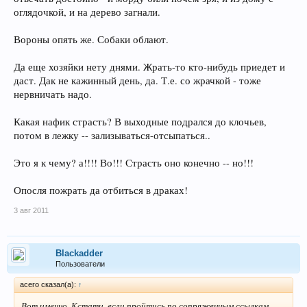
оглядочкой, и на дерево загнали.
Вороны опять же. Собаки облают.
Да еще хозяйки нету днями. Жрать-то кто-нибудь приедет и
даст. Дак не кажинный день, да. Т.е. со жрачкой - тоже
нервничать надо.
Какая нафик страсть? В выходные подрался до клочьев,
потом в лежку -- зализываться-отсыпаться..
Это я к чему? а!!!! Во!!! Страсть оно конечно -- но!!!
Опосля пожрать да отбиться в драках!
3 авг 2011
Blackadder
Пользователи
acero сказал(а):
↑
Вот именно. Кстати, если пройтись по сопряженным ссылкам -