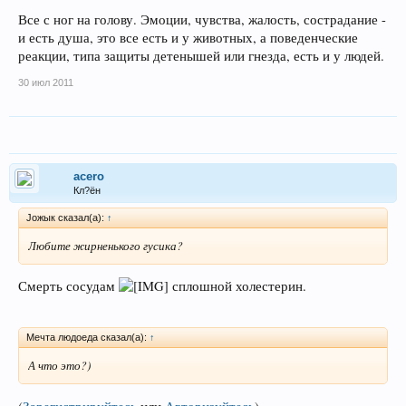
Все с ног на голову. Эмоции, чувства, жалость, сострадание -
и есть душа, это все есть и у животных, а поведенческие
реакции, типа защиты детенышей или гнезда, есть и у людей.
30 июл 2011
acero
Кл?ён
Joжык сказал(а):
↑
Любите жирненького гусика?
Смерть сосудам
сплошной холестерин.
Мечта людоеда сказал(а):
↑
А что это?)