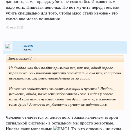
данность, сама, правда, убить не смогла бы. И животным
надо есть. Пищевая цепочка. Но вот мучить перед тем, как
убить специально для того, чтобы мясо стало нежнее - это
как-то вне моего понимания.
30 июл 2011
acero
Кл?ён
Joжык сказал(а):
↑
Наблюдал, как бык полдня призывно пел, как мог, одной корове
через лужайку - полковой оркестр отдыхает! А она так, грациозно
переминаясь, смущенно выглядывала из-за сарая.
Насколько свойственны животным эмоции и чувства? Любовь,
ревность, обида, пожалеть заболевшего - это я видел у своего
кота. А если такие чувства свойство души, то что, у животных
есть душа? А человек их убивает и мучает не задумываясь.
Человек отличается от животного только наличием второй
сигнальной системы - в остальном мы просто животные.
Иногда даже моральные
. То, что описано - не душа,