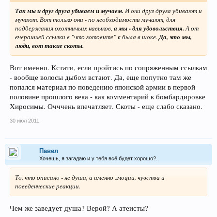
Так мы и друг друга убиваем и мучаем.
И они друг друга убивают и
мучают. Вот только они - по необходимости мучают, для
поддержания охотничьих навыков,
а мы - для удовольствия.
А от
вчерашней ссылки в "что готовите" я была в шоке.
Да, это мы,
люди, вот такие скоты.
Вот именно. Кстати, если пройтись по сопряженным ссылкам
- вообще волосы дыбом встают. Да, еще попутно там же
попался материал по поведению японской армии в первой
половине прошлого века - как комментарий к бомбардировке
Хиросимы. Очччень впечатляет. Скоты - еще слабо сказано.
30 июл 2011
Павел
Хочешь, я загадаю и у тебя всё будет хорошо?..
То, что описано - не душа, а именно эмоции, чувства и
поведенческие реакции.
Чем же заведует душа? Верой? А атеисты?