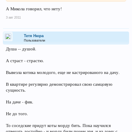
А Микола говорил, что нету!
3 авг 2011
Тетя Нюра
Пользователи
Душа -- душой.
А страст - страстю.
Вывезла котика молодого, еще не кастрированого на дачу.
В квартире регулярно демонстрировал свою самцовую
сущность.
На даче - фик.
Не до того.
То соседские придут коты морду бить. Пока научился
отвечать достойно - и морду били почем зря, и из дому с