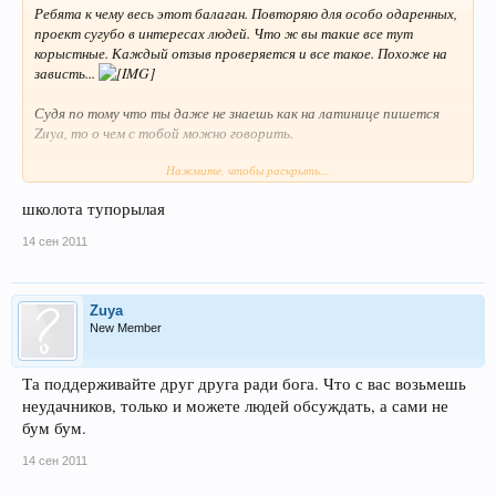
Ребята к чему весь этот балаган. Повторяю для особо одаренных,
проект сугубо в интересах людей. Что ж вы такие все тут
корыстные. Каждый отзыв проверяется и все такое. Похоже на
зависть...
Судя по тому что ты даже не знаешь как на латинице пишется
Zuya, то о чем с тобой можно говорить.
Нажмите, чтобы раскрыть...
Перевожу на русский:
школота тупорылая
Я просил вспомнить свой последний поход в больницу и оценить
работу врачей, оставив у нас на сайте отзыв. Что не понятно то?
14 сен 2011
Zuya
New Member
Та поддерживайте друг друга ради бога. Что с вас возьмешь
неудачников, только и можете людей обсуждать, а сами не
бум бум.
14 сен 2011