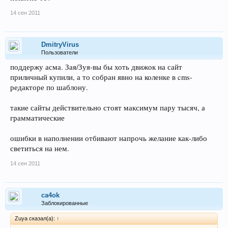
14 сен 2011
DmitryVirus
Пользователи
поддержу асма. Зая/Зуя-вы бы хоть движок на сайт
приличный купили, а то собран явно на коленке в cms-
редакторе по шаблону.
такие сайты действительно стоят максимум пару тысяч, а
грамматические
ошибки в наполнении отбивают напрочь желание как-либо
светиться на нем.
14 сен 2011
ca4ok
Заблокированные
Zuya сказал(а):
↑