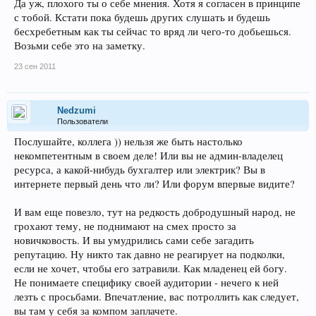
Да уж, плохого ты о себе мнения. Хотя я согласен в принципе
с тобой. Кстати пока будешь других слушать и будешь
бесхребетным как ты сейчас то вряд ли чего-то добьешься.
Возьми себе это на заметку.
23 сен 2011
Nedzumi
Пользователи
Послушайте, коллега )) нельзя же быть настолько
некомпетентным в своем деле! Или вы не админ-владелец
ресурса, а какой-нибудь бухгалтер или электрик? Вы в
интернете первый день что ли? Или форум впервые видите?
И вам еще повезло, тут на редкость добродушный народ, не
грохают тему, не поднимают на смех просто за
новичковость. И вы умудрились сами себе загадить
репутацию. Ну никто так давно не реагирует на подколки,
если не хочет, чтобы его затравили. Как младенец ей богу.
Не понимаете специфику своей аудитории - нечего к ней
лезть с просьбами. Впечатление, вас потроллить как следует,
вы там у себя за компом заплачете.