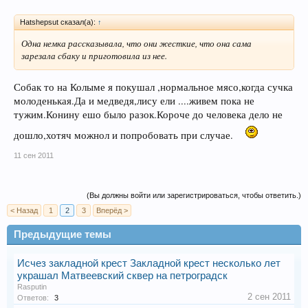
Hatshepsut сказал(а):
↑
Одна немка рассказывала, что они жесткие, что она сама
зарезала сбаку и приготовила из нее.
Собак то на Колыме я покушал ,нормальное мясо,когда сучка
молоденькая.Да и медведя,лису ели ....живем пока не
тужим.Конину ешо было разок.Короче до человека дело не
дошло,хотяч можнол и попробовать при случае.
11 сен 2011
(Вы должны войти или зарегистрироваться, чтобы ответить.)
< Назад
1
2
3
Вперёд >
Предыдущие темы
Исчез закладной крест Закладной крест несколько лет
украшал Матвеевский сквер на петроградск
Rasputin
2 сен 2011
Ответов:
3