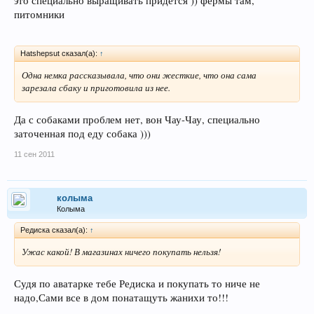
это специально выращивать придется )) фермы там,
питомники
Hatshepsut сказал(а):
↑
Одна немка рассказывала, что они жесткие, что она сама
зарезала сбаку и приготовила из нее.
Да с собаками проблем нет, вон Чау-Чау, специально
заточенная под еду собака )))
11 сен 2011
колыма
Колыма
Редиска сказал(а):
↑
Ужас какой! В магазинах ничего покупать нельзя!
Судя по аватарке тебе Редиска и покупать то ниче не
надо,Сами все в дом понатащуть жанихи то!!!