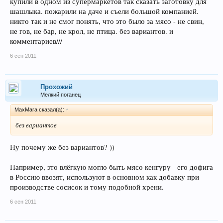
купили в одном из супермаркетов так сказать заготовку для
шашлыка. пожарили на даче и съели большой компанией.
никто так и не смог понять, что это было за мясо - не свин,
не гов, не бар, не крол, не птица. без вариантов. и
комментариев///
6 сен 2011
Прохожий
Мелкий поганец
MaxMara сказал(а):
↑
без вариантов
Ну почему же без вариантов? ))
Например, это влёгкую могло быть мясо кенгуру - его дофига
в Россию ввозят, используют в основном как добавку при
производстве сосисок и тому подобной хрени.
6 сен 2011