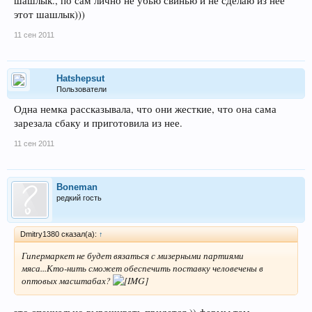
шашлык., по сам лично не убью свинью и не сделаю из нее
этот шашлык)))
11 сен 2011
Hatshepsut
Пользователи
Одна немка рассказывала, что они жесткие, что она сама
зарезала сбаку и приготовила из нее.
11 сен 2011
Boneman
редкий гость
Dmitry1380 сказал(а):
↑
Гипермаркет не будет вязаться с мизерными партиями
мяса...Кто-нить сможет обеспечить поставку человечены в
оптовых масштабах?