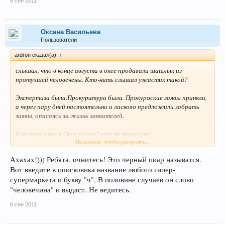
6 сен 2011
Оксана Васильева
Пользователи
ardron сказал(а):
↑
слышал, что в конце августа в окее продавали шашлык из
протухшей человечены. Кто-нить слышал ужастик такой?
Экспертиза была.Прокуратура была. Прокуроские заявы приняли,
а через пару дней настоятельно и ласково предложили забрать
заявы, опасаясь за жизнь заявителей.
Кто там у нас в Окее рулит? кто их крышует?
Нажмите, чтобы раскрыть...
поделитесь инфой, плииз.
Ахахах!))) Ребята, очнитесь! Это черный пиар называтся.
Вот введите в поисковика название любого гипер-
Про ленту я читал, там люди отказались от 250 тыров на
каждого
супермаркета и букву "ч". В половине случаев он слово
"человечина" и выдаст. Не ведитесь.
Это другой случай
6 сен 2011