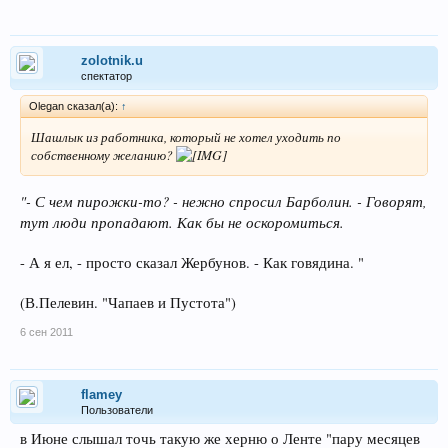
zolotnik.u
спектатор
Olegan сказал(а):
↑
Шашлык из работника, который не хотел уходить по
собственному желанию?
"- С чем пирожки-то? - нежно спросил Барболин. - Говорят,
тут люди пропадают. Как бы не оскоромиться.
- А я ел, - просто сказал Жербунов. - Как говядина. "
(В.Пелевин. "Чапаев и Пустота")
6 сен 2011
flamey
Пользователи
в Июне слышал точь такую же херню о Ленте "пару месяцев