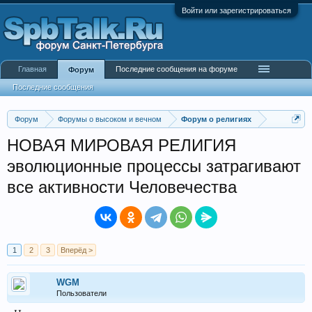
Войти или зарегистрироваться
Главная
Последние сообщения на форуме
Форум
Последние сообщения
Форум
Форумы о высоком и вечном
Форум о религиях
НОВАЯ МИРОВАЯ РЕЛИГИЯ
эволюционные процессы затрагивают
все активности Человечества
1
2
3
Вперёд >
WGM
Пользователи