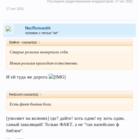
Последнее редактирование модератором:
17 окт 2011
17 окт 2011
NecRomantik
человек с пятью "не"
Stalker- сказал(а):
↑
Старые религии вычерпали себя.
Новая религия приходит естественно.
И ей туда же дорога
Nedzumi сказал(а):
↑
Есть факт бытия бога.
[умоляет на коленях] где? дайте! хоть один! ну хоть один,
самый завалящий! Только ФАКТ, а не "так напейсано ф
библеи".