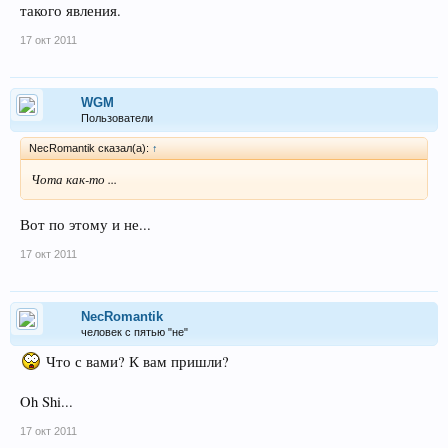
такого явления.
17 окт 2011
WGM
Пользователи
NecRomantik сказал(а):
↑
Чота как-то ...
Вот по этому и не...
17 окт 2011
NecRomantik
человек с пятью "не"
Что с вами? К вам пришли?
Oh Shi...
17 окт 2011