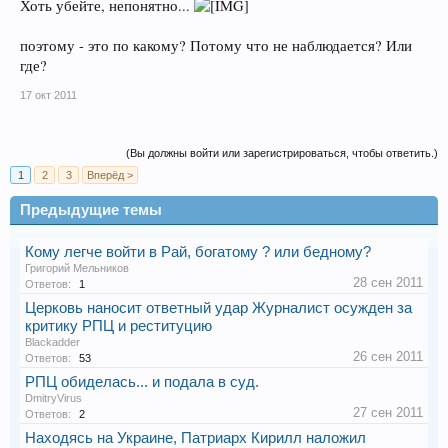
Хоть убейте, непонятно...
поэтому - это по какому? Потому что не наблюдается? Или
где?
17 окт 2011
(Вы должны войти или зарегистрироваться, чтобы ответить.)
1
2
3
Вперёд >
Предыдущие темы
Кому легче войти в Рай, богатому ? или бедному?
Григорий Мельников
28 сен 2011
Ответов:
1
Церковь наносит ответный удар Журналист осужден за
критику РПЦ и реституцию
Blackadder
26 сен 2011
Ответов:
53
РПЦ обиделась... и подала в суд.
DmitryVirus
27 сен 2011
Ответов:
2
Находясь на Украине, Патриарх Кирилл наложил