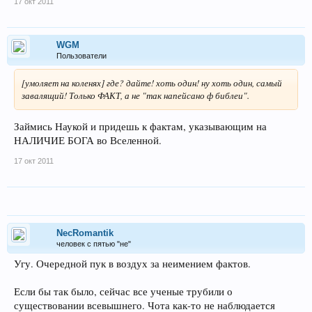
17 окт 2011
WGM
Пользователи
[умоляет на коленях] где? дайте! хоть один! ну хоть один, самый
завалящий! Только ФАКТ, а не "так напейсано ф библеи".
Займись Наукой и придешь к фактам, указывающим на
НАЛИЧИЕ БОГА во Вселенной.
17 окт 2011
NecRomantik
человек с пятью "не"
Угу. Очередной пук в воздух за неимением фактов.
Если бы так было, сейчас все ученые трубили о
существовании всевышнего. Чота как-то не наблюдается