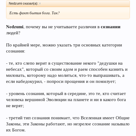
Nedzumi сказал(а):
↑
Есть факт бытия бога. Так?
Nedzumi
сознании
, почему вы не учитываете различия в
людей?
По крайней мере, можно указать три основных категории
сознания:
- те, кто слепо верит в существование некого "дедушки на
небесах", который со своим адом и раем способен казнить и
миловать, которому надо молиться, что-то выпрашивать, а
если набедокурил, - попроси прощения и он помилует;
- уровень сознания, который в середине, это те, кто считает
человека вершиной Эволюции на планете и ни в какого бога
не верят;
- третий тип сознания понимает, что Вселенная имеет Общие
Законы, эти Законы работают, но незрелое сознание называло
их Богом.