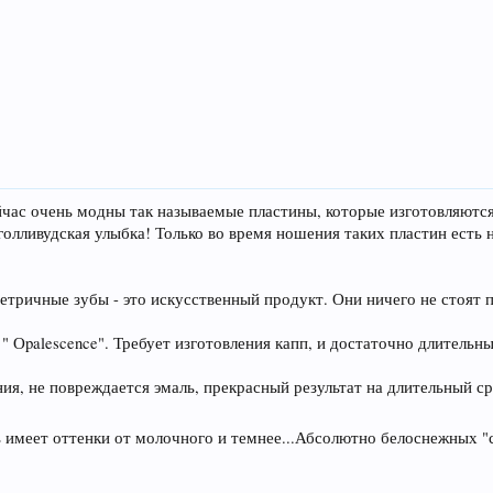
йчас очень модны так называемые пластины, которые изготовляются
 голливудская улыбка! Только во время ношения таких пластин есть 
метричные зубы - это искусственный продукт. Они ничего не стоя
 Оpalescence". Требует изготовления капп, и достаточно длительный
ия, не повреждается эмаль, прекрасный результат на длительный ср
ль имеет оттенки от молочного и темнее...Абсолютно белоснежных "с