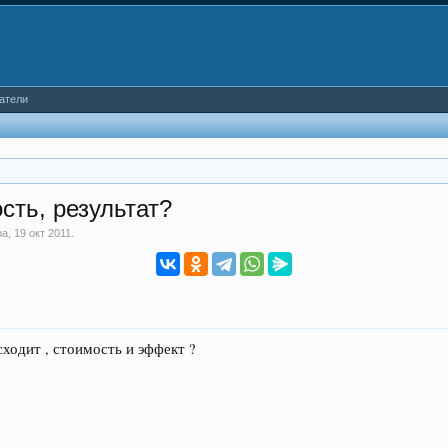
атели
сть, результат?
ha
,
19 окт 2011
.
сходит , стоимость и эффект ?