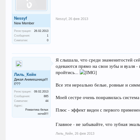
Nessyf
Nessyf
,
26 фев 2013
New Member
Регистрация:
26.02.2013
Сообщения:
1
Симпатии:
0
Я слышала, что среди знаменитостей се
одеваются прямо на свои зубы и вуаля -
пройтись...
Лиль_Кейн
Дикая Анимешница!!!
l???
Все эти нереально белые, ровные и сим
Регистрация:
09.02.2013
Моей сестре очень понравилась система "
Сообщения:
885
Симпатии:
44
Адрес:
Плюс - эффект виден с первого применен
Романтика белых
ночей!!!
Главное - не забывайте, что зубная эма
Лиль_Кейн
,
26 фев 2013