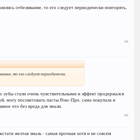
анялись отбеливание, то его следует периодически повторять,
#8
ивание, то его следует периодически
ого зубы стали очень чувствительными и эффект продержался
й, могу посоветовать пасты Рокс-Про, сама покупала и
вное что без вреда для эмали.
#9
кстати желтая эмаль - самая прочная хотя и не совсем