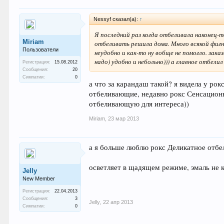
Nessyf сказал(а):
↑
Я последний раз когда отбеливала наконец-т
Miriam
отбеливать решила дома. Много всякой фигни 
Пользователи
неудобно и как-то ну вобще не помогло. зака
надо) удобно и небольно))) а главное отбели
Регистрация:
15.08.2012
Сообщения:
20
Симпатии:
0
а что за карандаш такой? я видела у ро
отбеливающие, недавно рокс Сенсационн
отбеливающую для интереса))
Miriam
,
23 мар 2013
а я больше люблю рокс Деликатное отбе
осветляет в щадящем режиме, эмаль не 
Jelly
New Member
Регистрация:
22.04.2013
Сообщения:
3
Jelly
,
22 апр 2013
Симпатии:
0