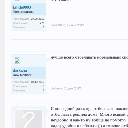
Linda0003
Пользователи
Регистрация:
27.05.2010
Сообщения:
276
Linda0003
,
17 ноя 2012
Симпатии:
6
лучше всего отбеливать нормальным спо
darkana
New Member
Регистрация:
03.12.2012
Сообщения:
10
darkana
,
18 дек 2012
Симпатии:
0
Я последний раз когда отбеливала након
отбеливать решила дома. Много всякой фи
неудобно и как-то ну вобще не помогло.
надо) удобно и небольно))) а главное от