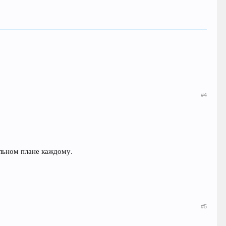
#4
альном плане каждому.
#5