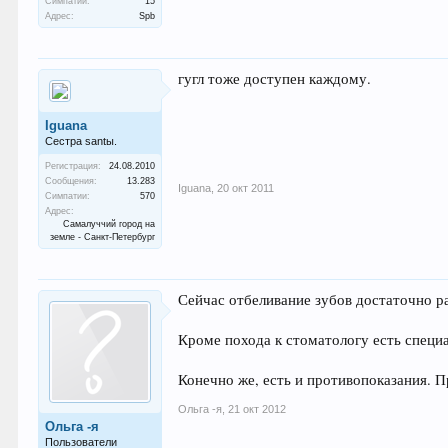
Симпатии:
15
Адрес:
Spb
гугл тоже доступен каждому.
Iguana
Сестра santы.
Регистрация:
24.08.2010
Сообщения:
13.283
Iguana
,
20 окт 2011
Симпатии:
570
Адрес:
Самалуччий город на
земле - Санкт-Петербург
Сейчас отбеливание зубов достаточно р
Кроме похода к стоматологу есть спец
Конечно же, есть и противопоказания. П
Ольга -я
,
21 окт 2012
Ольга -я
Пользователи