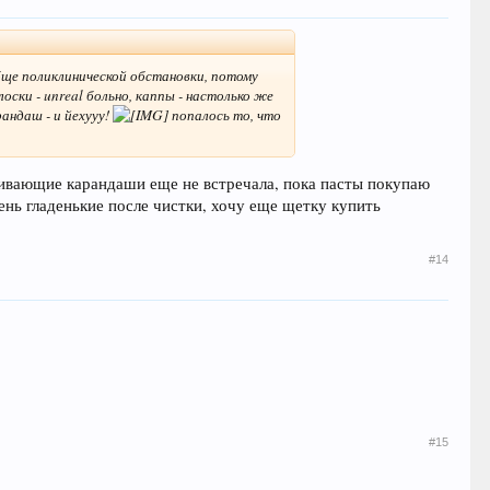
обще поликлинической обстановки, потому
оски - unreal больно, каппы - настолько же
рандаш - и йехууу!
попалось то, что
еливающие карандаши еще не встречала, пока пасты покупаю
нь гладенькие после чистки, хочу еще щетку купить
#14
#15