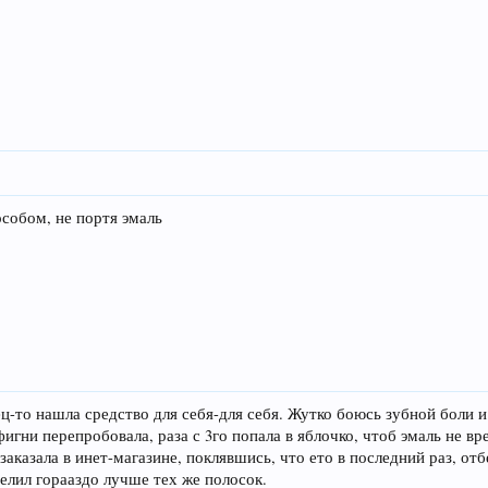
собом, не портя эмаль
ец-то нашла средство для себя-для себя. Жутко боюсь зубной боли
гни перепробовала, раза с 3го попала в яблочко, чтоб эмаль не вред
 заказала в инет-магазине, поклявшись, что ето в последний раз, о
белил горааздо лучше тех же полосок.