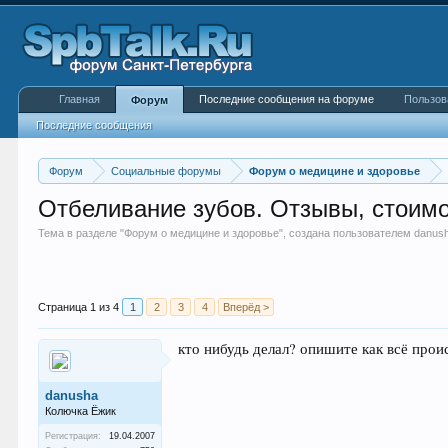
Главная
Последние сообщения на форуме
Пользов
Форум
Последние сообщения
Форум
Социальные форумы
Форум о медицине и здоровье
Отбеливание зубов. Отзывы, стоимо
Тема в разделе "
Форум о медицине и здоровье
", создана пользователем
danus
Страница 1 из 4
1
2
3
4
Вперёд >
кто нибудь делал? опишите как всё прои
danusha
Колючка Ёжик
Регистрация:
19.04.2007