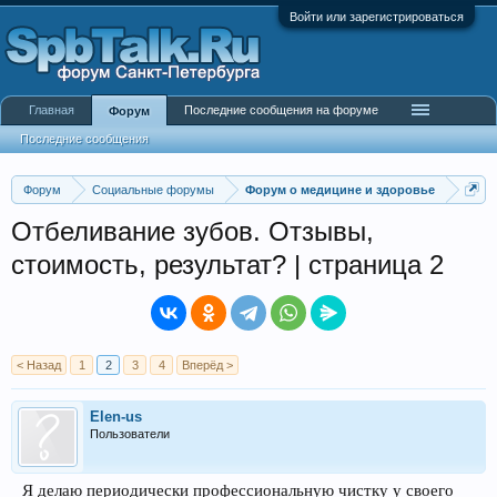
Войти или зарегистрироваться
Главная
Последние сообщения на форуме
Форум
Последние сообщения
Форум
Социальные форумы
Форум о медицине и здоровье
Отбеливание зубов. Отзывы,
стоимость, результат? | страница 2
< Назад
1
2
3
4
Вперёд >
Elen-us
Пользователи
Я делаю периодически профессиональную чистку у своего