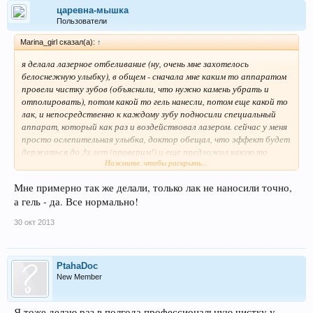
царевна-мышка
Пользователи
Marina_girl сказал(а):
↑
я делала лазерное отбеливание (ну, очень мне захотелось
белоснежную улыбку), в общем - сначала мне каким то аппаратом
провели чистку зубов (объяснили, что нужно камень убрать и
отполировать), потом какой то гель нанесли, потом еще какой то
лак, и непосредственно к каждому зубу подносили специальный
аппарат, который как раз и воздействовал лазером. сейчас у меня
просто ослепительная улыбка, доктор обещал, что эффект будет
держаться до 3х лет (проверим!) и еще предложил какую то
Нажмите, чтобы раскрыть...
процедуру фторирования, якобы, что бы укрепить эмали, но я пока
от нее отказалась.само отбеливание стоит где то чуть больше
Мне примерно так же делали, только лак не наносили точно,
8000 руб, но там плюс очищение, полировка и пр., за все я отдала
а гель - да. Все нормально!
12 000р, но зубы чувствуют себя просто прекрасно - никакой
чувствительности... делала в стоматологии................но
30 окт 2013
отбеливание стоит того)))
PtahaDoc
New Member
Я тоже делаю раз в полгода профессиональную чистку у