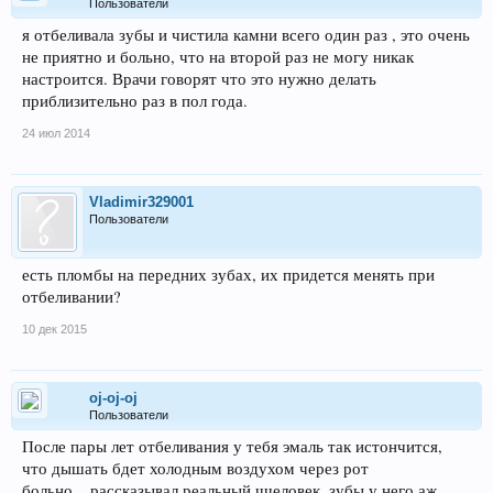
Пользователи
я отбеливала зубы и чистила камни всего один раз , это очень
не приятно и больно, что на второй раз не могу никак
настроится. Врачи говорят что это нужно делать
приблизительно раз в пол года.
24 июл 2014
Vladimir329001
Пользователи
есть пломбы на передних зубах, их придется менять при
отбеливании?
10 дек 2015
oj-oj-oj
Пользователи
После пары лет отбеливания у тебя эмаль так истончится,
что дышать бдет холодным воздухом через рот
больно....рассказывал реальный ччеловек. зубы у него аж