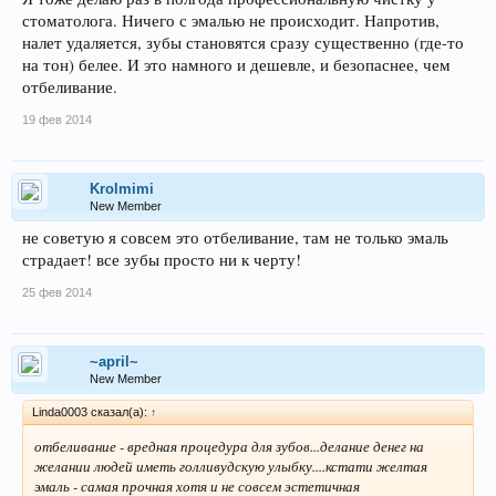
стоматолога. Ничего с эмалью не происходит. Напротив,
налет удаляется, зубы становятся сразу существенно (где-то
на тон) белее. И это намного и дешевле, и безопаснее, чем
отбеливание.
19 фев 2014
Krolmimi
New Member
не советую я совсем это отбеливание, там не только эмаль
страдает! все зубы просто ни к черту!
25 фев 2014
~april~
New Member
Linda0003 сказал(а):
↑
отбеливание - вредная процедура для зубов...делание денег на
желании людей иметь голливудскую улыбку....кстати желтая
эмаль - самая прочная хотя и не совсем эстетичная