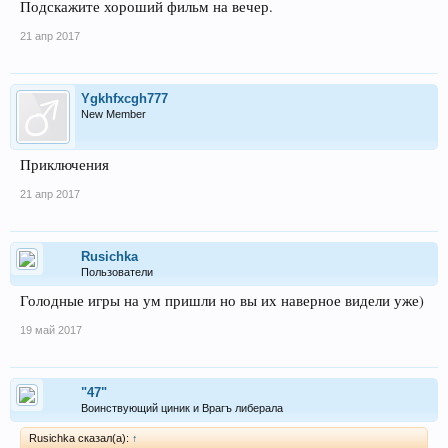
Подскажите хороший фильм на вечер.
21 апр 2017
Ygkhfxcgh777
New Member
Приключения
21 апр 2017
Rusichka
Пользователи
Голодные игры на ум пришли но вы их наверное видели уже)
19 май 2017
"47"
Воинствующий циник и Врагъ либерала
Rusichka сказал(а):
↑