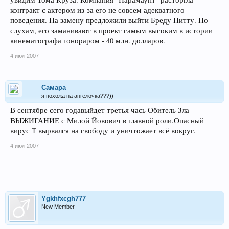
контракт с актером из-за его не совсем адекватного
поведения. На замену предложили выйти Бреду Питту. По
слухам, его заманивают в проект самым высоким в истории
кинематографа гонораром - 40 млн. долларов.
4 июл 2007
Самара
я похожа на ангелочка???))
В сентябре сего годавыйдет третья чась Обитель Зла
ВЫЖИГАНИЕ с Милой Йовович в главной роли.Опасный
вирус Т вырвался на свободу и уничтожает всё вокруг.
4 июл 2007
Ygkhfxcgh777
New Member