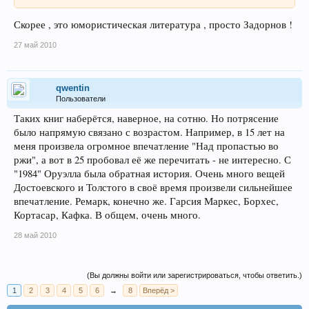
Скорее , это юмористическая литература , просто Задорнов !
27 май 2010
qwentin
Пользователи
Таких книг наберётся, наверное, на сотню. Но потрясение
было напрямую связано с возрастом. Например, в 15 лет на
меня произвела огромное впечатление "Над пропастью во
ржи", а вот в 25 пробовал её же перечитать - не интересно. С
"1984" Оруэлла была обратная история. Очень много вещей
Достоевского и Толстого в своё время произвели сильнейшее
впечатление. Ремарк, конечно же. Гарсия Маркес, Борхес,
Кортасар, Кафка. В общем, очень много.
28 май 2010
(Вы должны войти или зарегистрироваться, чтобы ответить.)
1
2
3
4
5
6
→
8
Вперёд >