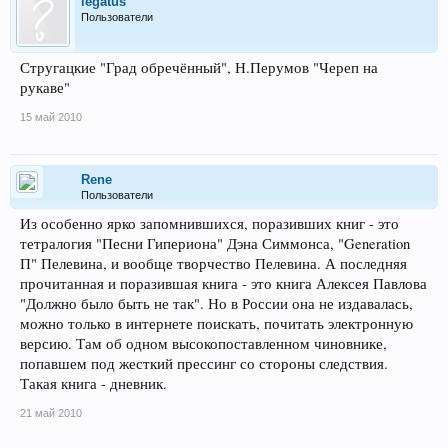
legatus
Пользователи
Стругацкие "Град обречённый", Н.Перумов "Череп на
рукаве"
15 май 2010
Rene
Пользователи
Из особенно ярко запомнившихся, поразивших книг - это
тетралогия "Песни Гипериона" Дэна Симмонса, "Generation
П" Пелевина, и вообще творчество Пелевина. А последняя
прочитанная и поразившая книга - это книга Алексея Павлова
"Должно было быть не так". Но в России она не издавалась,
можно только в интернете поискать, почитать электронную
версию. Там об одном высокопоставленном чиновнике,
попавшем под жесткий прессинг со стороны следствия.
Такая книга - дневник.
21 май 2010