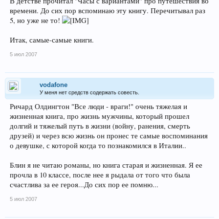
В детстве прочитал "Часы с вариантами" про путешествия во
времени. До сих пор вспоминаю эту книгу. Перечитывал раз
5, но уже не то!
Итак, самые-самые книги.
5 июл 2007
vodafone
У меня нет средств содержать совесть.
Ричард Олдингтон "Все люди - враги!" очень тяжелая и
жизненная книга, про жизнь мужчины, который прошел
долгий и тяжелый путь в жизни (войну, ранения, смерть
друзей) и через всю жизнь он пронес те самые воспоминания
о девушке, с которой когда то познакомился в Италии..
Блин я не читаю романы, но книга старая и жизненная. Я ее
прочла в 10 классе, после нее я рыдала от того что была
счастлива за ее героя...До сих пор ее помню...
5 июл 2007