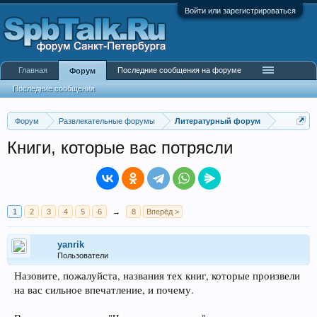
Войти или зарегистрироваться
Главная
Последние сообщения на форуме
Форум
Последние сообщения
Форум
Развлекательные форумы
Литературный форум
Книги, которые вас потрясли
1
2
3
4
5
6
→
8
Вперёд >
yanrik
Пользователи
Назовите, пожалуйста, названия тех книг, которые произвели
на вас сильное впечатление, и почему.