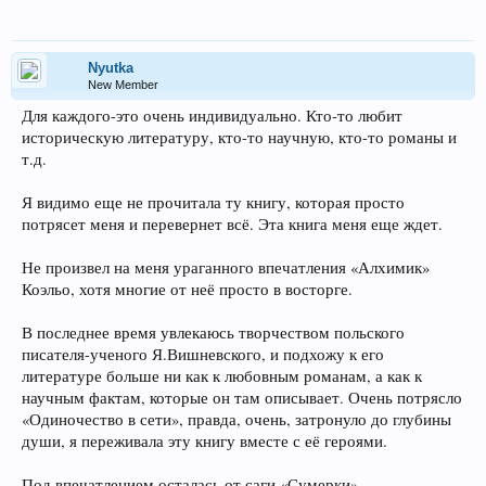
Nyutka
New Member
Для каждого-это очень индивидуально. Кто-то любит
историческую литературу, кто-то научную, кто-то романы и
т.д.
Я видимо еще не прочитала ту книгу, которая просто
потрясет меня и перевернет всё. Эта книга меня еще ждет.
Не произвел на меня ураганного впечатления «Алхимик»
Коэльо, хотя многие от неё просто в восторге.
В последнее время увлекаюсь творчеством польского
писателя-ученого Я.Вишневского, и подхожу к его
литературе больше ни как к любовным романам, а как к
научным фактам, которые он там описывает. Очень потрясло
«Одиночество в сети», правда, очень, затронуло до глубины
души, я переживала эту книгу вместе с её героями.
Под впечатлением осталась от саги «Сумерки».