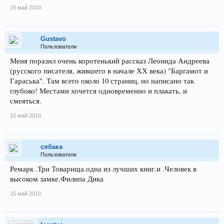
15 май 2010
Gustavo
Пользователи
Меня поразил очень коротенький рассказ Леонида Андреева
(русского писателя, жившего в начале ХХ века) "Баргамот и
Гараська". Там всего около 10 страниц, но написано так
глубоко! Местами хочется одновременно и плакать, и
смеяться.
15 май 2010
сябака
Пользователи
Ремарк .Три Товарища.одна из лучших книг.и .Человек в
высоком замке.Филипа Дика
15 май 2010