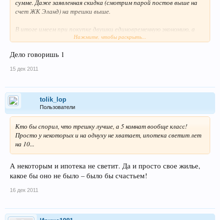
сумме. Даже заявленная скидка (смотрим парой постов выше на
счет ЖК Эланд) на трешки выше.
В итоге имеем при покупке двушки единовременную экономию, а
Нажмите, чтобы раскрыть...
при покупке трешки более полноценную для семейного проживания
квартиру. Ну и вспоминаем классику: «я не настолько богат,
Дело говоришь 1
чтобы покупать дешевое»))
15 дек 2011
tolik_lop
Пользователи
Кто бы спорил, что трешку лучше, а 5 комнат вообще класс!
Просто у некоторых и на однуху не хватает, ипотека светит лет
на 10...
А некоторым и ипотека не светит. Да и просто свое жилье,
какое бы оно не было – было бы счастьем!
16 дек 2011