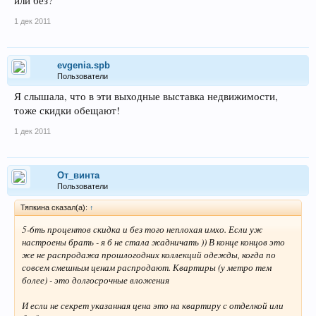
или без?
1 дек 2011
evgenia.spb
Пользователи
Я слышала, что в эти выходные выставка недвижимости,
тоже скидки обещают!
1 дек 2011
От_винта
Пользователи
Тяпкина сказал(а):
↑
5-6ть процентов скидка и без того неплохая имхо. Если уж
настроены брать - я б не стала жадничать )) В конце концов это
же не распродажа прошлогодних коллекций одежды, когда по
совсем смешным ценам распродают. Квартиры (у метро тем
более) - это долгосрочные вложения
И если не секрет указанная цена это на квартиру с отделкой или