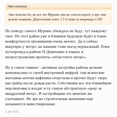
Hiab сказал(а):
↑
Это конечно да, но все же Мурино это не совсем город, и про это
нужно помнить. Дороговато имхо 3,5-4 ляма за квартиру в ЛО
По поводу самого Мурино убеждать не буду, тут каждому
свое. Но этот район уже в ближнем будущем будет в плане
комфортности проживания очень неплох. Да и сейчас
квартиры у метро, на машине тоже въезд нормальный. Плюс
путепровод в районе Н-Девяткино в планах и
метростроевские проекты «областного метро».
Ну и самое главное - активная застройка района целыми
комплексами со своей внутренней инфрой. там всяческие
магазины-аптеки-кафешки-спортзалы и прочее будут скоро
как грибы после дождя расти. Собственно все эти ближайшие
перспективы и входят в ту самую абстрактную «цену за
квадратный метр». И застройщики это конечно же
учитывают. Не зря же строительные компании еще
называются инвестиционные.
1 дек 2011