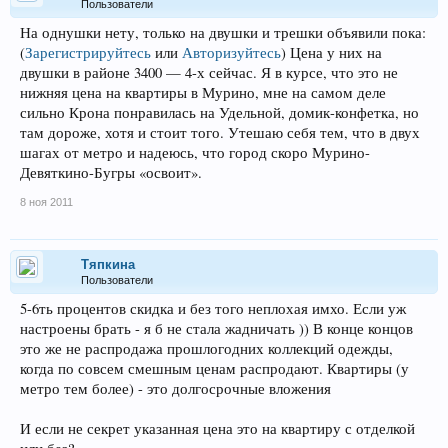
Пользователи
На однушки нету, только на двушки и трешки объявили пока:
(
Зарегистрируйтесь
или
Авторизуйтесь
)
Цена у них на
двушки в районе 3400 — 4-х сейчас. Я в курсе, что это не
нижняя цена на квартиры в Мурино, мне на самом деле
сильно Крона понравилась на Удельной, домик-конфетка, но
там дороже, хотя и стоит того. Утешаю себя тем, что в двух
шагах от метро и надеюсь, что город скоро Мурино-
Девяткино-Бугры «освоит».
8 ноя 2011
Тяпкина
Пользователи
5-6ть процентов скидка и без того неплохая имхо. Если уж
настроены брать - я б не стала жадничать )) В конце концов
это же не распродажа прошлогодних коллекций одежды,
когда по совсем смешным ценам распродают. Квартиры (у
метро тем более) - это долгосрочные вложения
И если не секрет указанная цена это на квартиру с отделкой