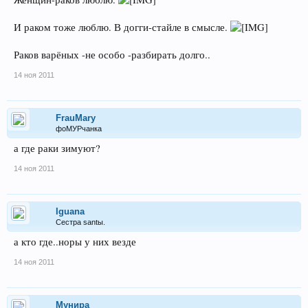
И раком тоже люблю. В догги-стайле в смысле.
Раков варёных -не особо -разбирать долго..
14 ноя 2011
FrauMary
фоМУРчанка
а где раки зимуют?
14 ноя 2011
Iguana
Сестра santы.
а кто где..норы у них везде
14 ноя 2011
Мунира