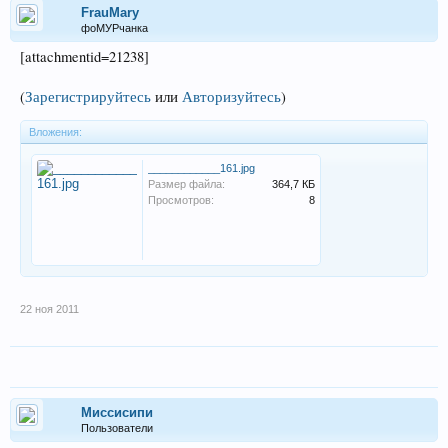
FrauMary
фоМУРчанка
[attachmentid=21238]
(
Зарегистрируйтесь
или
Авторизуйтесь
)
Вложения:
____________161.jpg
Размер файла:
364,7 КБ
Просмотров:
8
22 ноя 2011
Миссисипи
Пользователи