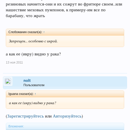
резиновых начнется-они и их сожрут во фритюре своем..или
нашествие меховых пумпонов, к примеру-им все по
барабану, что жрать
Слобожанин сказал(а):
↑
Запрещен... особенно с икрой.
а как ее (икру) видно у рака?
13 ноя 2011
nolt
Пользователи
Iguana сказал(а):
↑
а как ее (икру) видно у рака?
(
Зарегистрируйтесь
или
Авторизуйтесь
)
Вложения: