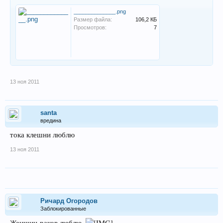
______________.png
Размер файла:
106,2 КБ
Просмотров:
7
13 ноя 2011
santa
вредина
тока клешни люблю
13 ноя 2011
Ричард Огородов
Заблокированные
Женщин-раков люблю.