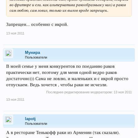
во фритюре и ели. как альтернатива ракообразным у них) а раков
сам люблю, сам ловил, только их вылов вроде запрещен..
Запрещен... особенно с икрой.
13 ноя 2011
Мунира
Пользователи
В моей семье у меня конкурентов по поеданию раков
практически нет, поэтому для меня одной ведро раков
достаточно))) Сама не ловлю, и маленьких и с икрой просто
отпускаем. Ведь хочется , чтобы раки не исчезли.
Последнее редактирование модератором:
13 ноя 2011
13 ноя 2011
lapotj
Пользователи
А в ресторане Тенькофф раки из Армении (так сказали).