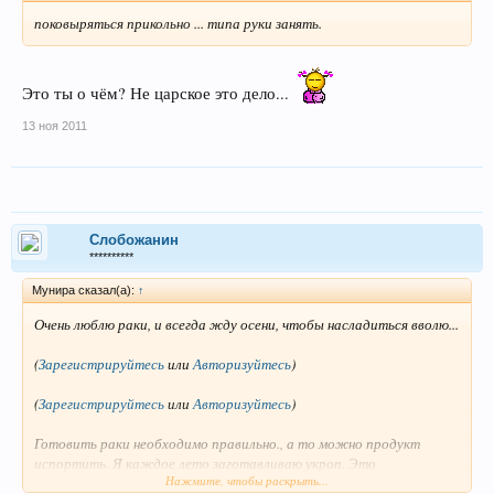
поковыряться прикольно ... типа руки занять.
Это ты о чём? Не царское это дело...
13 ноя 2011
Слобожанин
**********
Мунира сказал(а):
↑
Очень люблю раки, и всегда жду осени, чтобы насладиться вволю...
(
Зарегистрируйтесь
или
Авторизуйтесь
)
(
Зарегистрируйтесь
или
Авторизуйтесь
)
Готовить раки необходимо правильно., а то можно продукт
испортить. Я каждое лето заготавливаю укроп. Это
Нажмите, чтобы раскрыть...
обязательная специя. И конечно не жалеть соли.