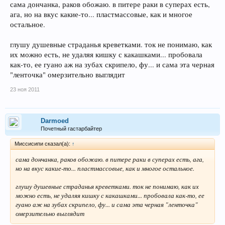
сама дончанка, раков обожаю. в питере раки в суперах есть,
ага, но на вкус какие-то... пластмассовые, как и многое
остальное.
глушу душевные страданья креветками. ток не понимаю, как
их можно есть, не удаляя кишку с какашками... пробовала
как-то, ее гуано аж на зубах скрипело, фу... и сама эта черная
"ленточка" омерзительно выглядит
23 ноя 2011
Darmoed
Почетный гастарбайтер
Миссисипи сказал(а):
↑
сама дончанка, раков обожаю. в питере раки в суперах есть, ага,
но на вкус какие-то... пластмассовые, как и многое остальное.
глушу душевные страданья креветками. ток не понимаю, как их
можно есть, не удаляя кишку с какашками... пробовала как-то, ее
гуано аж на зубах скрипело, фу... и сама эта черная "ленточка"
омерзительно выглядит