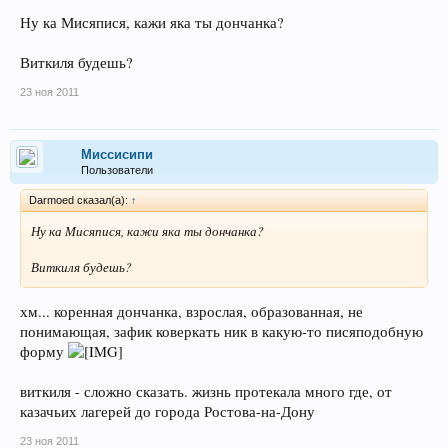
Ну ка Мисяпися, кажи яка ты дончанка?
Виткиля будешь?
23 ноя 2011
Миссисипи
Пользователи
Darmoed сказал(а):
↑
Ну ка Мисяпися, кажи яка ты дончанка?
Виткиля будешь?
хм... коренная дончанка, взрослая, образованная, не
понимающая, зафик коверкать ник в какую-то писяподобную
форму
виткиля - сложно сказать. жизнь протекала много где, от
казачьих лагерей до города Ростова-на-Дону
23 ноя 2011