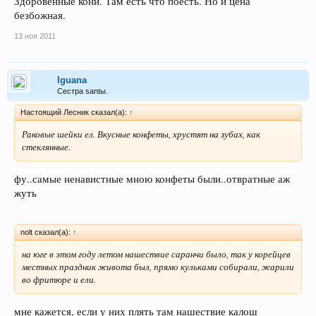
Здоровенные кони. Там есть что поесть. Но и цена
безбожная.
13 ноя 2011
Iguana
Сестра santы.
Настоящий Лесник сказал(а):
↑
Раковые шейки ел. Вкусные конфеты, хрустят на зубах, как
стеклянные.
фу..самые ненавистные мною конфеты были..отвратные аж
жуть
nolt сказал(а):
↑
на юге в этом году летом нашествие саранчи было, так у корейцев
местных праздник живота был, прямо кульками собирали, жарили
во фритюре и ели.
мне кажется, если у них плять там нашествие калош