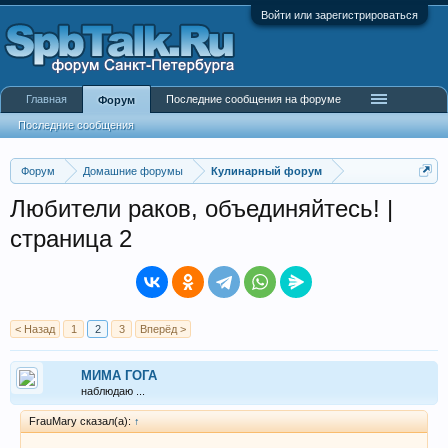
Войти или зарегистрироваться
Главная
Последние сообщения на форуме
Форум
Последние сообщения
Форум
Домашние форумы
Кулинарный форум
Любители раков, объединяйтесь! |
страница 2
< Назад
1
2
3
Вперёд >
МИМА ГОГА
наблюдаю ...
FrauMary сказал(а):
↑