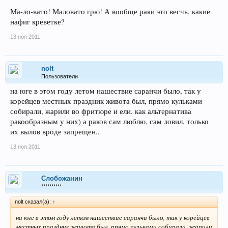
Ма-ло-вато! Маловато грю! А вообще раки это весчь, какие
(
Зарегистрируйтесь
или
Авторизуйтесь
)
нафиг креветке?
13 ноя 2011
nolt
Пользователи
на юге в этом году летом нашествие саранчи было, так у
корейцев местных праздник живота был, прямо кульками
собирали, жарили во фритюре и ели. как альтернатива
ракообразным у них) а раков сам люблю, сам ловил, только
их вылов вроде запрещен..
13 ноя 2011
Слобожанин
**********
nolt сказал(а):
↑
на юге в этом году летом нашествие саранчи было, так у корейцев
местных праздник живота был, прямо кульками собирали, жарили