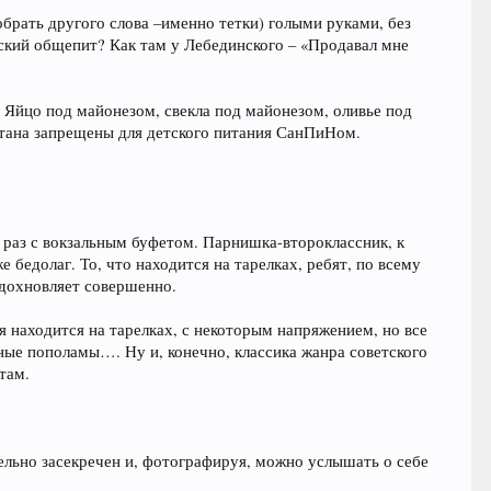
добрать другого слова –именно тетки) голыми руками, без
тский общепит? Как там у Лебединского – «Продавал мне
 Яйцо под майонезом, свекла под майонезом, оливье под
метана запрещены для детского питания СанПиНом.
 раз с вокзальным буфетом. Парнишка-второклассник, к
бедолаг. То, что находится на тарелках, ребят, по всему
 вдохновляет совершенно.
ая находится на тарелках, с некоторым напряжением, но все
ные пополамы…. Ну и, конечно, классика жанра советского
там.
тельно засекречен и, фотографируя, можно услышать о себе