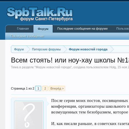
Главная
Последние сообщения на форуме
Пользов
Форум
Последние сообщения
Форум
Питерские форумы
Форум новостей города
Всем стоять! или ноу-хау школы №1
Тема в разделе "
Форум новостей города
", создана пользователем
Holg
,
15 ноя 
Страница 1 из 2
1
2
Вперёд >
После серии моих постов, посвященных 
конференции, организаторы школьного пи
возмущенных тем безобразием, которое
И, как писали раньше, в советских газе