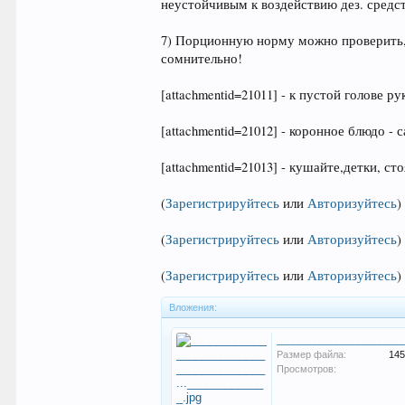
неустойчивым к воздействию дез. средст
7) Порционную норму можно проверить, 
сомнительно!
[attachmentid=21011] - к пустой голове р
[attachmentid=21012] - коронное блюдо -
[attachmentid=21013] - кушайте,детки, сто
(
Зарегистрируйтесь
или
Авторизуйтесь
)
(
Зарегистрируйтесь
или
Авторизуйтесь
)
(
Зарегистрируйтесь
или
Авторизуйтесь
)
Вложения:
Размер файла:
145
Просмотров: