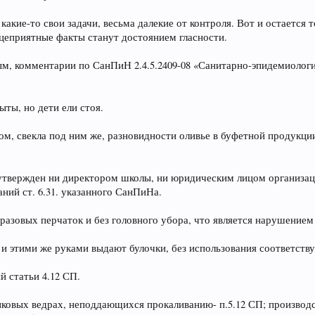
кие-то свои задачи, весьма далекие от контроля. Вот и остается то
ицеприятные факты станут достоянием гласности.
ым, комментарии по СанПиН 2.4.5.2409-08 «Санитарно-эпидемиолог
ты, но дети ели стоя.
м, свекла под ним же, разновидности оливье в буфетной продукции:
твержден ни директором школы, ни юридическим лицом организации
ний ст. 6.31. указанного СанПиНа.
азовых перчаток и без головного убора, что является нарушением т
и этими же руками выдают булочки, без использования соответств
й статьи 4.12 СП.
иковых ведрах, неподдающихся прокаливанию- п.5.12 СП; производс