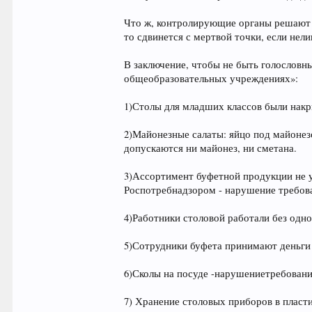
Что ж, контролирующие органы решают ка
то сдвинется с мертвой точки, если нел
В заключение, чтобы не быть голословн
общеобразовательных учреждениях»:
1)Столы для младших классов были накры
2)Майонезные салаты: яйцо под майонезо
допускаются ни майонез, ни сметана.
3)Ассортимент буфетной продукции не у
Роспотребнадзором - нарушение требова
4)Работники столовой работали без однор
5)Сотрудники буфета принимают деньги 
6)Сколы на посуде -нарушениетребовани
7) Хранение столовых приборов в пласт