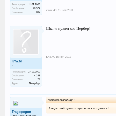
Регистрация:
11.01.2008
Сообщения:
20.577
viola349
,
15 ноя 2011
Симпатии:
807
Школе нужен хоз Цербер!
KYa.M
,
15 ноя 2011
KYa.M
-
Регистрация:
27.12.2010
Сообщения:
4.283
Симпатии:
78
Адрес:
Петербург
viola349 сказал(а):
↑
Очередной правозащитничек пиарится?
Tragopogon
One Flew Over the