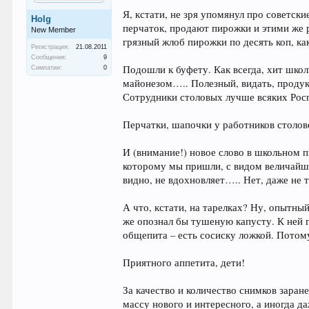
Я, кстати, не зря упомянул про советски
Holg
перчаток, продают пирожки и этими же р
New Member
грязный жлоб пирожки по десять коп, к
Регистрация:
21.08.2011
Сообщения:
9
Подошли к буфету. Как всегда, хит шко
Симпатии:
0
майонезом….. Полезный, видать, продук
Сотрудники столовых лучше всяких Росп
Перчатки, шапочки у работников столов
И (внимание!) новое слово в школьном 
которому мы пришли, с видом величайшей
видно, не вдохновляет….. Нет, даже не 
А что, кстати, на тарелках? Ну, опытны
же опознал бы тушеную капусту. К ней 
общепита – есть сосиску ложкой. Потом
Приятного аппетита, дети!
За качество и количество снимков заран
массу нового и интересного, а иногда д