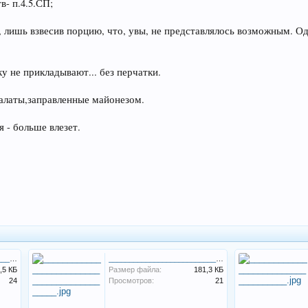
в- п.4.5.СП;
лишь взвесив порцию, что, увы, не представлялось возможным. Одн
уку не прикладывают... без перчатки.
 салаты,заправленные майонезом.
я - больше влезет.
________________________________________..._____________.jpg
_____________________________________________.jpg
,5 КБ
Размер файла:
181,3 КБ
24
Просмотров:
21