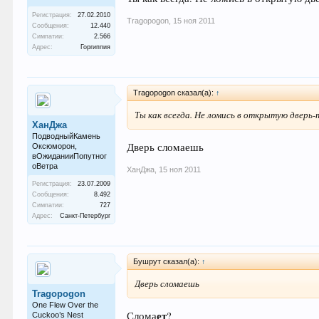
Регистрация:
27.02.2010
Tragopogon
,
15 ноя 2011
Сообщения:
12.440
Симпатии:
2.566
Адрес:
Горгиппия
Tragopogon сказал(а):
↑
Ты как всегда. Не ломись в открытую дверь-т
ХанДжа
ПодводныйКамень
Дверь сломаешь
Оксюморон,
вОжиданииПопутног
оВетра
ХанДжа
,
15 ноя 2011
Регистрация:
23.07.2009
Сообщения:
8.492
Симпатии:
727
Адрес:
Санкт-Петербург
Бушрут сказал(а):
↑
Дверь сломаешь
Tragopogon
One Flew Over the
ет
Слома
?
Cuckoo’s Nest