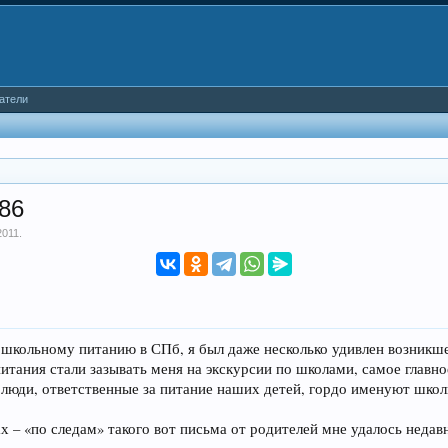
атели
86
2011
.
школьному питанию в СПб, я был даже несколько удивлен возникшей
тания стали зазывать меня на экскурсии по школами, самое главное
 люди, ответственные за питание наших детей, гордо именуют шко
тах – «по следам» такого вот письма от родителей мне удалось неда