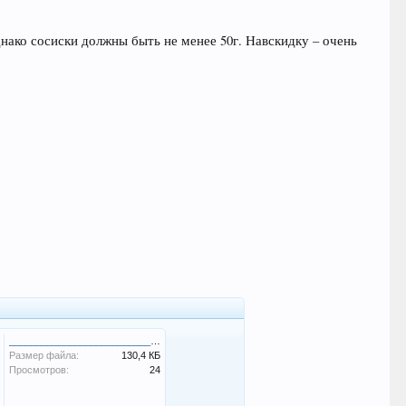
ако сосиски должны быть не менее 50г. Навскидку – очень
____________________________________.jpg
Размер файла:
130,4 КБ
Просмотров:
24