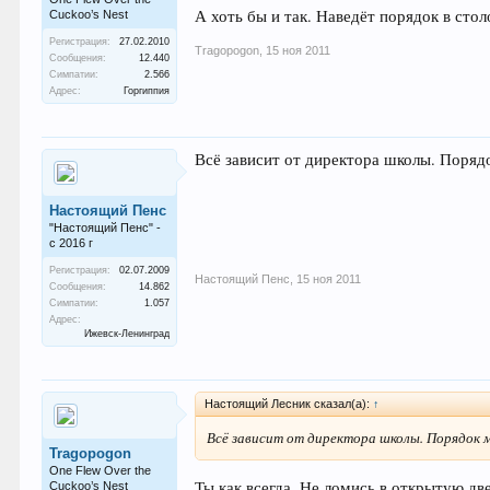
А хоть бы и так. Наведёт порядок в стол
Cuckoo’s Nest
Регистрация:
27.02.2010
Tragopogon
,
15 ноя 2011
Сообщения:
12.440
Симпатии:
2.566
Адрес:
Горгиппия
Всё зависит от директора школы. Поряд
Настоящий Пенс
"Настоящий Пенс" -
с 2016 г
Регистрация:
02.07.2009
Настоящий Пенс
,
15 ноя 2011
Сообщения:
14.862
Симпатии:
1.057
Адрес:
Ижевск-Ленинград
Настоящий Лесник сказал(а):
↑
Всё зависит от директора школы. Порядок 
Tragopogon
One Flew Over the
Ты как всегда. Не ломись в открытую две
Cuckoo’s Nest