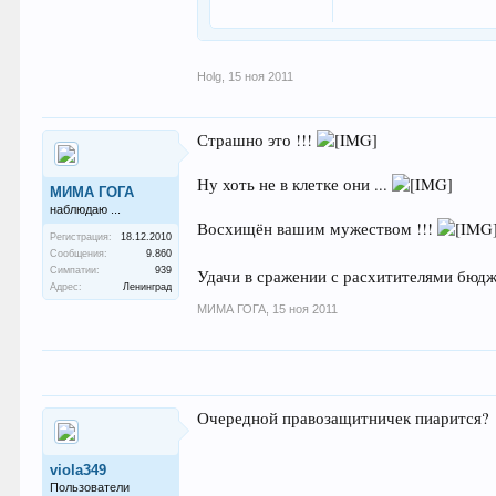
Holg
,
15 ноя 2011
Страшно это !!!
Ну хоть не в клетке они ...
МИМА ГОГА
наблюдаю ...
Восхищён вашим мужеством !!!
Регистрация:
18.12.2010
Сообщения:
9.860
Симпатии:
939
Удачи в сражении с расхитителями бюд
Адрес:
Ленинград
МИМА ГОГА
,
15 ноя 2011
Очередной правозащитничек пиарится?
viola349
Пользователи