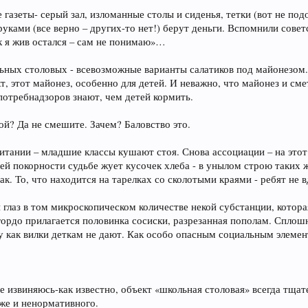
е газеты- серый зал, изломанные столы и сиденья, тетки (вот не по
уками (все верно – других-то нет!) берут деньги. Вспомнили сове
ак я жив остался – сам не понимаю»…
льных столовых - всевозможные варианты салатиков под майонезом.
т, этот майонез, особенно для детей. И неважно, что майонез и с
отребнадзоров знают, чем детей кормить.
ой? Да не смешите. Зачем? Баловство это.
питании – младшие классы кушают стоя. Снова ассоциации – на этот
 покорности судьбе жует кусочек хлеба - в унылом строю таких же 
так. То, что находится на тарелках со сколотыми краями - ребят не
й глаз в том микроскопическом количестве некой субстанции, котор
гордо прилагается половинка сосиски, разрезанная пополам. Сплош
у как вилки деткам не дают. Как особо опасным социальным элемен
ее извиняюсь-как известно, объект «школьная столовая» всегда тща
аже и ненормативного.