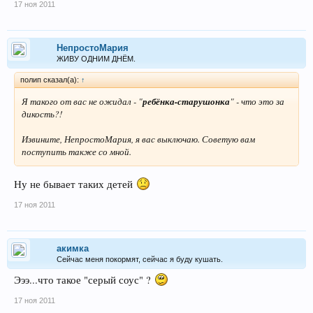
17 ноя 2011
НепростоМария
ЖИВУ ОДНИМ ДНЁМ.
полип сказал(а):
↑
Я такого от вас не ожидал - "
ребёнка-старушонка
" - что это за
дикость?!
Извините,
НепростоМария
, я вас выключаю. Советую вам
поступить также со мной.
Ну не бывает таких детей
17 ноя 2011
акимка
Сейчас меня покормят, сейчас я буду кушать.
Эээ...что такое "серый соус" ?
17 ноя 2011