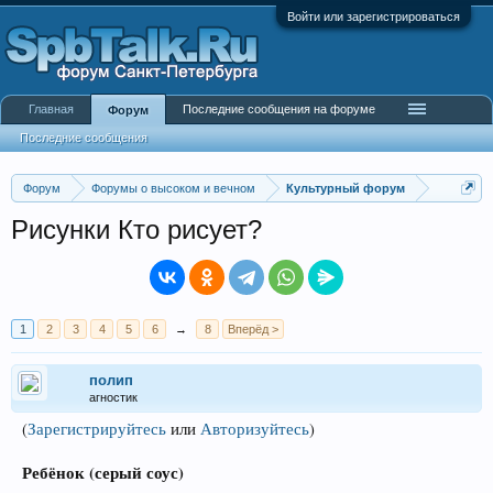
Войти или зарегистрироваться
Главная
Последние сообщения на форуме
Форум
Последние сообщения
Форум
Форумы о высоком и вечном
Культурный форум
Рисунки Кто рисует?
1
2
3
4
5
6
→
8
Вперёд >
полип
агностик
(
Зарегистрируйтесь
или
Авторизуйтесь
)
Ребёнок (серый соус)