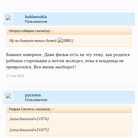
kuklamukla
Пользователи
НепростоМария сказал(а):
↑
Ну не бывает таких детей
Бывают наверное. Даже фильм есть на эту тему, как родился
ребенок стареньким а потом молодел, пока в младенца не
превратился. Вся жизнь наоборот!
17 ноя 2011
русалка
Пользователи
Редкая Сволочь сказал(а):
↑
[attachmentid=21074]
[attachmentid=21075]