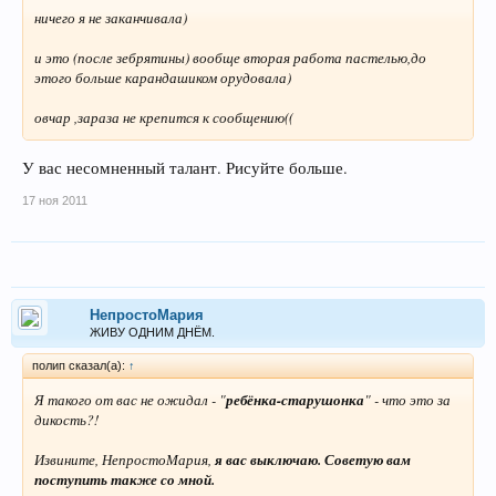
ничего я не заканчивала)
и это (после зебрятины) вообще вторая работа пастелью,до
этого больше карандашиком орудовала)
овчар ,зараза не крепится к сообщению((
У вас несомненный талант. Рисуйте больше.
17 ноя 2011
НепростоМария
ЖИВУ ОДНИМ ДНЁМ.
полип сказал(а):
↑
Я такого от вас не ожидал - "
ребёнка-старушонка
" - что это за
дикость?!
Извините,
НепростоМария
,
я вас выключаю. Советую вам
поступить также со мной.