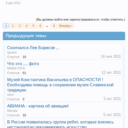
6 дек 2011
(Вы должны войти или зарегистрироваться, чтобы ответить.)
1
2
3
4
5
6
→
8
Вперёд >
Предыдущие темы
Скончался Лев Борисов ...
Iguana
16 ноя 2011
Ответов:
10
Что это .... фото
МИМА ГОГА
12 окт 2011
Ответов:
51
Музей Константина Васильева в ОПАСНОСТИ !
Ееобходима помощь в сохранении музея Славянской
традиции.
otem
3 окт 2011
Ответов:
3
АВИАНА - картина об авиации!
Мигарь
5 окт 2011
Ответов:
10
В России появилалась группа ребят, которые взялись
нестандартно рекламировать искусство