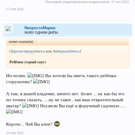
Последнее редактирование модератором:
17 ноя 2011
17 ноя 2011
НепростоМария
ЖИВУ ОДНИМ ДНЁМ.
полип сказал(а):
↑
(
Зарегистрируйтесь
или
Авторизуйтесь
)
Ребёнок (серый соус)
Ип-полип,
Вы хотели бы иметь такого ребёнка-
старушонка?
А там, в вашей кладовке, ничего нет. более ... ну как бы это
по-точнее сказать, ....ну не такое , как ваш отвратительный
аватар?
Неужели Вы ещё и форумный садомазо.....
Короче... Чей Вы клон?
17 ноя 2011