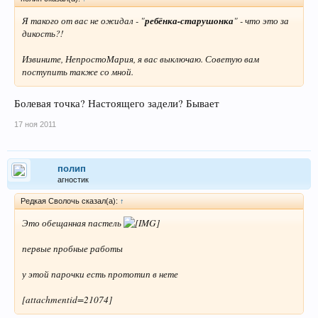
Я такого от вас не ожидал - "
ребёнка-старушонка
" - что это за
дикость?!
Извините,
НепростоМария
, я вас выключаю. Советую вам
поступить также со мной.
Болевая точка? Настоящего задели? Бывает
17 ноя 2011
полип
агностик
Редкая Сволочь сказал(а):
↑
Это обещанная пастель
первые пробные работы
у этой парочки есть прототип в нете
[attachmentid=21074]