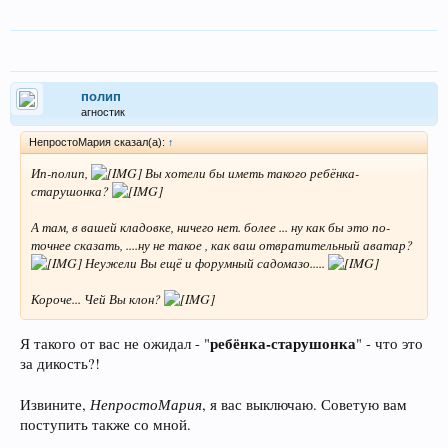
полип
агностик
НепростоМария сказал(а):
↑
Ип-полип,
Вы хотели бы иметь такого ребёнка-
старушонка?
А там, в вашей кладовке, ничего нет. более ... ну как бы это по-
точнее сказать, ....ну не такое , как ваш отвратительный аватар?
Неужели Вы ещё и форумный садомазо.....
Короче... Чей Вы клон?
ребёнка-старушонка
Я такого от вас не ожидал - "
" - что это
за дикость?!
НепростоМария
Извините,
, я вас выключаю. Советую вам
поступить также со мной.