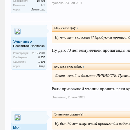
Сообщения:
15.703
русалка
,
23 ноя 2011
Симпатии:
771
Адрес:
Ленинград.
Меч сказал(а):
↑
Ну что тут скажешь?! Продукты пропаганд
Эльниньо
Посетитель зоопарка
Ну дык 70 лет комунячьей пропаганды на
Регистрация:
31.12.2006
Сообщения:
8.357
Симпатии:
1.606
Адрес:
Питер
русалка сказал(а):
↑
Ленин - гений, и большая ЛИЧНОСТЬ. Пусть 
Ради призрачной утопии пролить реки кр
Эльниньо
,
23 ноя 2011
Эльниньо сказал(а):
↑
Ну дык 70 лет комунячьей пропаганды надолг
Меч