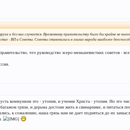
зруха и без них случается. Временному правительству было бы крайне не выг
астие - ВП и Советы. Советы становились в глазах народа наиболее дееспосо
правительство, что руководство эсеро-меньшевистких советов - вс
ссии.
ть коммунизм это - утопия, и учения Христа - утопия. Но это чис
 багажом грязи, и дерьма достоин жить в свинарнике, и питаться п
сь, к сожалению, наша грязь нам не дает подняться до их замыслов
и.