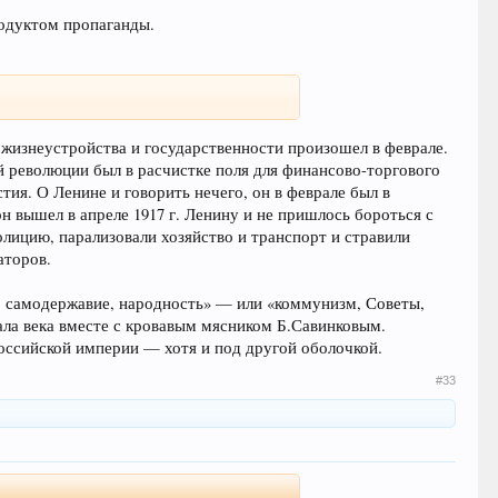
продуктом пропаганды.
 жизнеустройства и государственности произошел в феврале.
й революции был в расчистке поля для финансово-торгового
тия. О Ленине и говорить нечего, он в феврале был в
 вышел в апреле 1917 г. Ленину и не пришлось бороться с
лицию, парализовали хозяйство и транспорт и стравили
аторов.
е, самодержавие, народность» — или «коммунизм, Советы,
ала века вместе с кровавым мясником Б.Савинковым.
Российской империи — хотя и под другой оболочкой.
#33