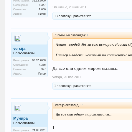
Регистрация:
31.12.2006
Сообщения:
8.357
Эльниньо
,
20 ноя 2011
Симпатии:
1.606
Адрес:
Питер
1 человеку нравится это.
Эльниньо сказал(а):
↑
Ленин - злодей №1 за всю историю России (Р
versija
Пользователи
Гитлер младенец невинный по сравнению с ни
Регистрация:
05.07.2008
Сообщения:
4.376
Да все они одним миром мазаны...
Симпатии:
397
Адрес:
Питер
versija
,
20 ноя 2011
1 человеку нравится это.
versija сказал(а):
↑
Да все они одним миром мазаны...
Мунира
Пользователи
1
Регистрация:
21.08.2011