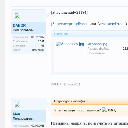
[attachmentid=21184]
(
Зарегистрируйтесь
или
Авторизуйтесь
)
DAEDR
Пользователи
Вложения:
Регистрация:
08.02.2007
Сообщения:
6.391
Mendeleev.jpg
Симпатии:
68
Размер файла:
252
Адрес:
Петербург
Просмотров:
DAEDR
,
21 ноя 2011
Tragopogon сказал(а):
↑
Что - не перепрошиваются?
Меч
Пользователи
Извилины напрячь, поизучать не штампы
Регистрация:
09.09.2011