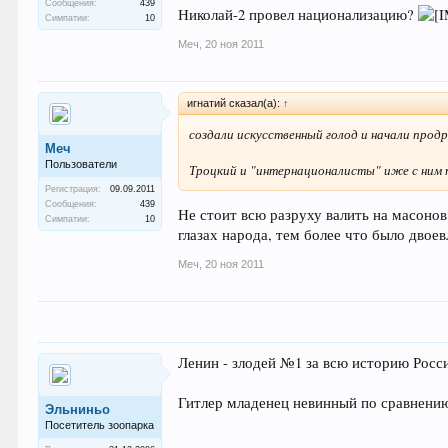
Сообщения:
439
Николай-2 провел национализацию?
Симпатии:
10
Меч
,
20 ноя 2011
игнатий сказал(а):
↑
создали искусственный голод и начали прод
Меч
Пользователи
Троцкий и "интернационалисты" иже с ним 
Регистрация:
09.09.2011
Сообщения:
439
Не стоит всю разруху валить на масонов
Симпатии:
10
глазах народа, тем более что было двое
Меч
,
20 ноя 2011
Ленин - злодей №1 за всю историю Росси
Гитлер младенец невинный по сравнению
Эльниньо
Посетитель зоопарка