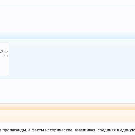
,3 КБ
19
 пропаганды, а факты исторические, взвешивая, соединяя в едину