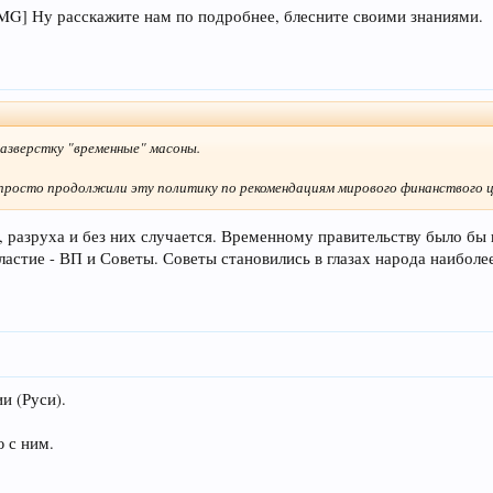
Ну расскажите нам по подробнее, блесните своими знаниями.
разверстку "временные" масоны.
просто продолжили эту политику по рекомендациям мирового финанствого 
, разруха и без них случается. Временному правительству было бы 
властие - ВП и Советы. Советы становились в глазах народа наибол
и (Руси).
 с ним.