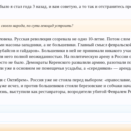
 было я стал года 3 назад, и вам советую, а то так и отстранитесь 
 своего народа, по сути геноцид устроить?
ловека. Русская революция созревала не одно 10-летие. Потом слом
ими масоны-западники, а не большевики. Главный смысл февральско
убайсов и гайдаров». Большевики в ней не принимали никакого учас
ля него полной неожиданностью. На политическую арену в России он
осто не было. Демократы Керенского развалили армию, разогнали по
или уже в основном не помещичьи усадьбы, а «середняков» — аренд
я с Октябрем». Россия уже не стояла перед выбором: «православи
уже исчез, и против большевиков стояли березовские и собчаки нач
жизнь, выступили как реставраторы, возродители убитой Февралем 