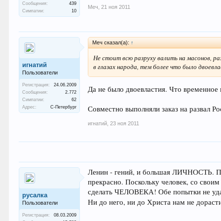
Сообщения:
439
Меч
,
21 ноя 2011
Симпатии:
10
Меч сказал(а):
↑
Не стоит всю разруху валить на масонов, ра
игнатий
в глазах народа, тем более что было двоевл
Пользователи
Регистрация:
24.06.2009
Да не было двоевластия. Что временное 
Сообщения:
2.772
Симпатии:
62
Совместно выполняли заказ на развал Ро
Адрес:
С-Петербург
игнатий
,
23 ноя 2011
Ленин - гений, и большая ЛИЧНОСТЬ. Пус
прекрасно. Поскольку человек, со своим
сделать ЧЕЛОВЕКА! Обе попытки не удали
русалка
Ни до него, ни до Христа нам не дораст
Пользователи
Регистрация:
08.03.2009