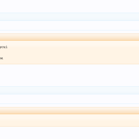
уси).
м.