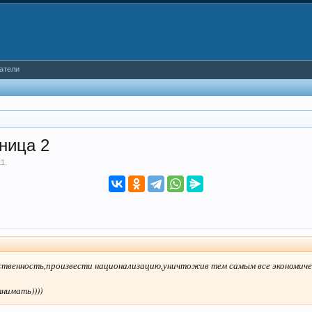
атели
аница 2
11
.
ственность,произвести национализацию,уничтожив тем самым все экономиче
нимать))))