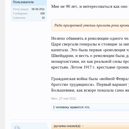
Пользователи
Мне не 90 лет, и интересоваться как оно
Регистрация:
09.09.2011
Сообщения:
439
Симпатии:
10
Ради призрачной утопии пролить реки крови
Нелепо обвинять в революции одного че
Царя свергали генералы и стоящие за н
капитала. Это была первая «революция ч
Швейцарии, и весть о революции была д
монархистами, их как реальной силы пр
крестьян. Летом 1917 г. крестьяне гром
Гражданская война была «войной Феврал
братство трудящихся». Первый вариант 
Большевики, как вскоре показала сама 
Меч
,
27 ноя 2011
1 человеку нравится это.
русалка сказал(а):
↑