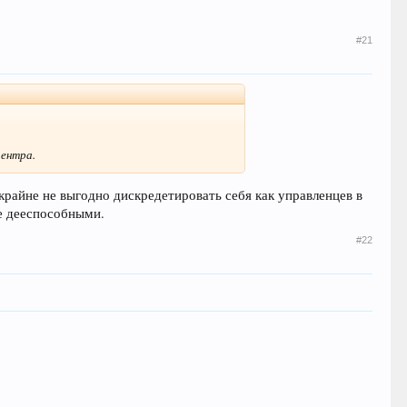
#21
центра.
крайне не выгодно дискредетировать себя как управленцев в
ее дееспособными.
#22