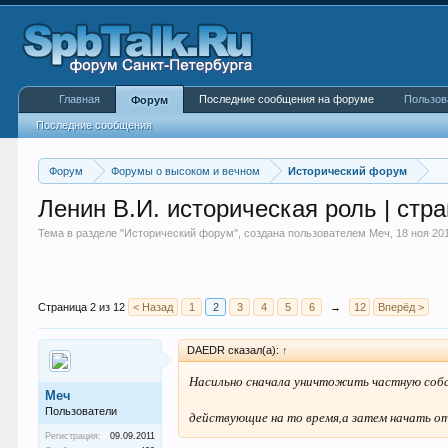
Главная
Последние сообщения на форуме
Пользов
Форум
Последние сообщения
Форум
Форумы о высоком и вечном
Исторический форум
Ленин В.И. историческая роль | стр
Тема в разделе "
Исторический форум
", создана пользователем
Меч
,
18 ноя 20
Страница 2 из 12
< Назад
1
2
3
4
5
6
→
12
Вперёд >
DAEDR сказал(а):
↑
Насильно сначала уничтожить частную соб
Меч
Пользователи
действующие на то время,а затем начать от
Регистрация:
09.09.2011