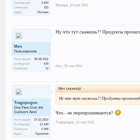
Сообщения:
2.924
Мунира
,
20 ноя 2011
Симпатии:
192
Адрес:
Полтава
Ну что тут скажешь?! Продукты пропаг
Меч
Пользователи
Регистрация:
09.09.2011
Сообщения:
439
Меч
,
20 ноя 2011
Симпатии:
10
Меч сказал(а):
↑
Ну что тут скажешь?! Продукты пропаганд
Tragopogon
One Flew Over the
Что - не перепрошиваются?
Cuckoo’s Nest
Регистрация:
27.02.2010
Tragopogon
,
21 ноя 2011
Сообщения:
12.440
Симпатии:
2.566
Адрес:
Горгиппия