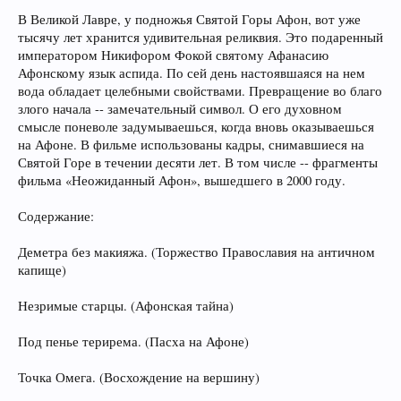
В Великой Лавре, у подножья Святой Горы Афон, вот уже
тысячу лет хранится удивительная реликвия. Это подаренный
императором Никифором Фокой святому Афанасию
Афонскому язык аспида. По сей день настоявшаяся на нем
вода обладает целебными свойствами. Превращение во благо
злого начала -- замечательный символ. О его духовном
смысле поневоле задумываешься, когда вновь оказываешься
на Афоне. В фильме использованы кадры, снимавшиеся на
Святой Горе в течении десяти лет. В том числе -- фрагменты
фильма «Неожиданный Афон», вышедшего в 2000 году.
Содержание:
Деметра без макияжа. (Торжество Православия на античном
капище)
Незримые старцы. (Афонская тайна)
Под пенье терирема. (Пасха на Афоне)
Точка Омега. (Восхождение на вершину)