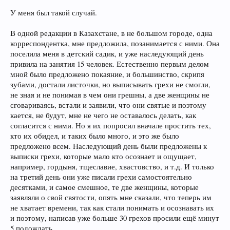
У меня был такой случай.
В одной редакции в Казахстане, в не большом городе, одна
корреспондентка, мне предложила, позанимается с ними. Она
поселила меня в детский садик, и уже наследующий день
привила на занятия 15 человек. Естественно первым делом
мной было предложено покаяние, и большинство, скрипя
зубами, достали листочки, но выписывать грехи не смогли,
не зная и не понимая в чем они грешны, а две женщины не
сговариваясь, встали и заявили, что они святые и поэтому
кается, не будут, мне не чего не оставалось делать, как
согласится с ними. Но я их попросил вначале простить тех,
кто их обидел, и таких было много, и это же было
предложено всем. Наследующий день были предложены к
выписки грехи, которые мало кто осознает и ощущает,
например, гордыня, тщеславие, хвастовство, и т.д. И только
на третий день они уже писали грехи самостоятельно
десятками, и самое смешное, те две женщины, которые
заявляли о свой святости, опять мне сказали, что теперь им
не хватает времени, так как стали понимать и осознавать их
и поэтому, написав уже больше 30 грехов просили ещё минут
5 подождать.