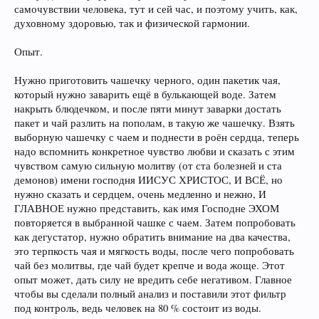
самочувствии человека, тут и сей час, и поэтому учить, как,
духовному здоровью, так и физической гармонии.
Опыт.
Нужно приготовить чашечку черного, один пакетик чая,
который нужно заварить ещё в булькающей воде. Затем
накрыть блюдечком, и после пяти минут заварки достать
пакет и чай разлить на пополам, в такую же чашечку. Взять
выборную чашечку с чаем и поднести в роён сердца, теперь
надо вспомнить конкретное чувство любви и сказать с этим
чувством самую сильную молитву (от ста болезней и ста
демонов) имени господня ИИСУС ХРИСТОС, И ВСЁ, но
нужно сказать и сердцем, очень медленно и нежно, И
ГЛАВНОЕ нужно представить, как имя Господне ЭХОМ
повторяется в выбранной чашке с чаем. Затем попробовать
как дегустатор, нужно обратить внимание на два качества,
это терпкость чая и мягкость воды, после чего попробовать
чай без молитвы, где чай будет крепче и вода жоще. Этот
опыт может, дать силу не вредить себе негативом. Главное
чтобы вы сделали полный анализ и поставили этот фильтр
под контроль, ведь человек на 80 % состоит из воды.