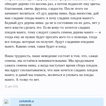
обходит дерево сто восемь раз, а потом подносит ему цветы,
благовония, свечи, фрукты, сладости. После этого он
начинает молиться: «О дух дерева нима, будь милостив, дай
мне сладкие плоды манго; я хочу сладких плодов манго!»
Бедный дух дерева нима: да не в состоянии он их дать, нет у
него власти сделать это. Если кому-то хочется сладких
плодов манго, тому следует сажать семена дерева манго — и
тогда ему не нужно будет просить кого-то о помощи, тогда
все плоды, которые он получит, будут сладкими плодами
манго. Каково семя, таков будет и плод.
Наша трудность, паше неведение состоят в том, что, сажая
семена, мы остаёмся невнимательными. Мы продолжаем
сажать семена нима, а когда наступает время сбора плодов,
мы вдруг спохватываемся, что нам хочется сладких плодов
манго; и давай мы плакать, молиться и уповать на плоды
манго. А толку-то нет.
11 дек 2011
zolotnik.u
спектатор