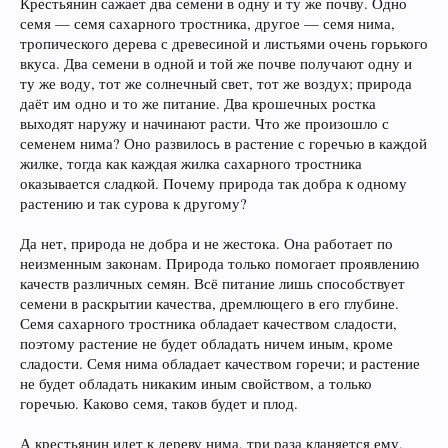
Крестьянин сажает два семени в одну и ту же почву. Одно
семя — семя сахарного тростника, другое — семя нима,
тропического дерева с древесиной и листьями очень горького
вкуса. Два семени в одной и той же почве получают одну и
ту же воду, тот же солнечный свет, тот же воздух; природа
даёт им одно и то же питание. Два крошечных ростка
выходят наружу и начинают расти. Что же произошло с
семенем нима? Оно развилось в растение с горечью в каждой
жилке, тогда как каждая жилка сахарного тростника
оказывается сладкой. Почему природа так добра к одному
растению и так сурова к другому?
Да нет, природа не добра и не жестока. Она работает по
неизменным законам. Природа только помогает проявлению
качеств различных семян. Всё питание лишь способствует
семени в раскрытии качества, дремлющего в его глубине.
Семя сахарного тростника обладает качеством сладости,
поэтому растение не будет обладать ничем иным, кроме
сладости. Семя нима обладает качеством горечи; и растение
не будет обладать никаким иным свойством, а только
горечью. Каково семя, таков будет и плод.
А крестьянин идет к дереву нима, три раза кланяется ему,