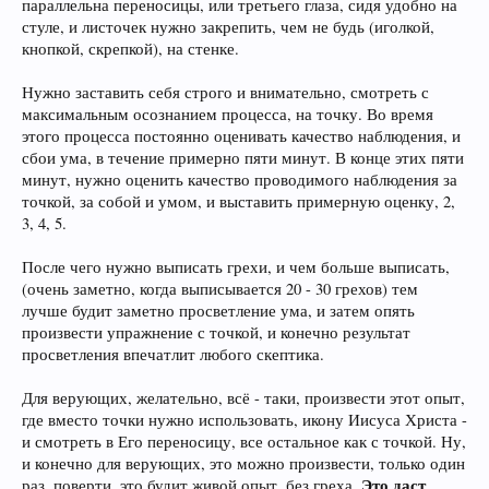
параллельна переносицы, или третьего глаза, сидя удобно на
стуле, и листочек нужно закрепить, чем не будь (иголкой,
кнопкой, скрепкой), на стенке.
Нужно заставить себя строго и внимательно, смотреть с
максимальным осознанием процесса, на точку. Во время
этого процесса постоянно оценивать качество наблюдения, и
сбои ума, в течение примерно пяти минут. В конце этих пяти
минут, нужно оценить качество проводимого наблюдения за
точкой, за собой и умом, и выставить примерную оценку, 2,
3, 4, 5.
После чего нужно выписать грехи, и чем больше выписать,
(очень заметно, когда выписывается 20 - 30 грехов) тем
лучше будит заметно просветление ума, и затем опять
произвести упражнение с точкой, и конечно результат
просветления впечатлит любого скептика.
Для верующих, желательно, всё - таки, произвести этот опыт,
где вместо точки нужно использовать, икону Иисуса Христа -
и смотреть в Его переносицу, все остальное как с точкой. Ну,
и конечно для верующих, это можно произвести, только один
Это даст
раз, поверти, это будит живой опыт, без греха.