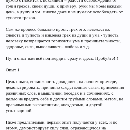
нужно относится к покаянием – радости освобождения от
грязи грехов, своей души, к примеру, руки мы моем каждый
день, а душу и ум, многие даже и не думают освобождать от
тупости грехов.
Сам же процесс банально прост, грех это, невежество,
слепота и тупость и извлекая грех из души и ума - тупость,
человеку возвращается горизонты ума и проницательности,
здоровье, сила, выносливость, любовь и т.д.
Ну, и опыт вам всё подтвердит, сразу и здесь. Пробуйте!!!
Опыт 1.
Цель опыта, возможность доходчиво, на личном примере,
демонстрировать, причинно следственные связи, применения
различных слов, в мышлении, беседах и в сочинениях, с
целью не вредить себе и другим грубыми словами, матом, не
правильными выражениями, анекдотами, и другой
уголовщиной.
Ниже предлагаемый, первый опыт получается у всех, и по
этому, демонстрирует силу слов, отражающуюся на