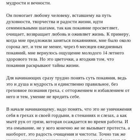
мудрости и вечности.
Он помогает любому человеку, вставшему на путь
духовности, творчества и радости жизни, идти
семимильными шагами, так как покаяние просветляет,
очищает, возвращает любовь и оживляет жизнь. К примеру,
когда мне предложили заняться покаяниями, мне было около
сорока лет, и тем не менее, через 6 месяцев ежедневных
покаяний, мне вернулось ощущение молодого 14 летнего
здорового тела. Но это цветочки, а ягодкив том, что
покаяния раскрывают тайны жизни.
Для начинающих сразу трудно понять суть покаяния, ведь
это и душа и мудрость и единственно правильное, без
греховное познания греха, с отторжением и избавлением от
него и тем, умение не вредить себе.
В начале начинающему, надо понять, что это не уничижения
себя в грехах и своей гордыни, в стенаниях и слезах, а как
мытё рук от грязи, которая осаждается во время работы. И
эта омывание, не у кого конечно же не вызывает протеста, а
наоборот, это радость очищения и чистоты. Точно так же