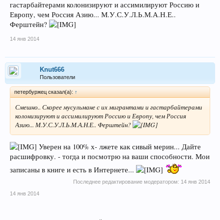
гастарбайтерами колонизируют и ассимилируют Россию и
Европу, чем Россия Азию... М.У.С.У.Л.Ь.М.А.Н.Е..
Ферштейн?
14 янв 2014
Knut666
Пользователи
петербуржец сказал(а):
↑
Смешно.. Скорее мусульмане с их мигрантами и гастарбайтерами
колонизируют и ассимилируют Россию и Европу, чем Россия
Азию... М.У.С.У.Л.Ь.М.А.Н.Е.. Ферштейн?
Уверен на 100% х- лжете как сивый мерин... Дайте
расшифровку. - тогда и посмотрю на ваши способности. Мои
записаны в книге и есть в Интернете...
Последнее редактирование модератором:
14 янв 2014
14 янв 2014