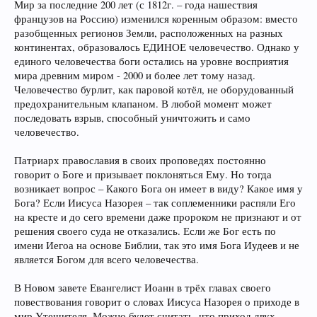
Мир за последние 200 лет (с 1812г. – года нашествия
французов на Россию) изменился коренным образом: вместо
разобщенных регионов Земли, расположенных на разных
континентах, образовалось ЕДИНОЕ человечество. Однако у
единого человечества боги остались на уровне восприятия
мира древним миром - 2000 и более лет тому назад.
Человечество бурлит, как паровой котёл, не оборудованный
предохранительным клапаном. В любой момент может
последовать взрыв, способный уничтожить и само
человечество.
Патриарх православия в своих проповедях постоянно
говорит о Боге и призывает поклоняться Ему. Но тогда
возникает вопрос – Какого Бога он имеет в виду? Какое имя у
Бога? Если Иисуса Назорея – так соплеменники распяли Его
на кресте и до сего времени даже пророком не признают и от
решения своего суда не отказались. Если же Бог есть по
имени Иегоа на основе Библии, так это имя Бога Иудеев и не
является Богом для всего человечества.
В Новом завете Евангелист Иоанн в трёх главах своего
повествования говорит о словах Иисуса Назорея о приходе в
мир Утешителя. Можно будет считать, что приход двух