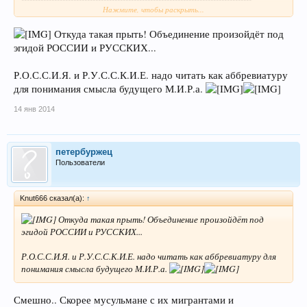
Нажмите, чтобы раскрыть...
Объединение мира под эгидой США возможно, но без войны
Откуда такая прыть! Объединение произойдёт под
объединения не будет.
эгидой РОССИИ и РУССКИХ...
Р.О.С.С.И.Я. и Р.У.С.С.К.И.Е. надо читать как аббревиатуру
для понимания смысла будущего М.И.Р.а.
14 янв 2014
петербуржец
Пользователи
Knut666 сказал(а):
↑
Откуда такая прыть! Объединение произойдёт под
эгидой РОССИИ и РУССКИХ...
Р.О.С.С.И.Я. и Р.У.С.С.К.И.Е. надо читать как аббревиатуру для
понимания смысла будущего М.И.Р.а.
Смешно.. Скорее мусульмане с их мигрантами и