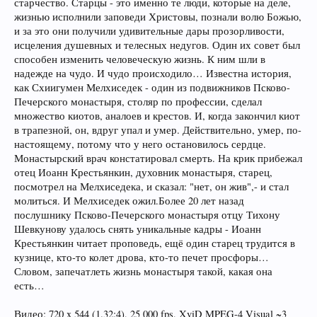
старчество. Старцы - это именно те люди, которые на деле,
жизнью исполнили заповеди Христовы, познали волю Божью,
и за это они получили удивительные дары прозорливости,
исцеления душевных и телесных недугов. Один их совет был
способен изменить человеческую жизнь. К ним шли в
надежде на чудо. И чудо происходило… Известна история,
как Схиигумен Мелхиседек - один из подвижников Псково-
Печерского монастыря, столяр по профессии, сделал
множество киотов, аналоев и крестов. И, когда закончил киот
в трапезной, он, вдруг упал и умер. Действительно, умер, по-
настоящему, потому что у него остановилось сердце.
Монастырский врач констатировал смерть. На крик прибежал
отец Иоанн Крестьянкин, духовник монастыря, старец,
посмотрел на Мелхиседека, и сказал: "нет, он жив",- и стал
молиться. И Мелхиседек ожил.Более 20 лет назад
послушнику Псково-Печерского монастыря отцу Тихону
Шевкунову удалось снять уникальные кадры - Иоанн
Крестьянкин читает проповедь, ещё один старец трудится в
кузнице, кто-то колет дрова, кто-то печет просфоры…
Словом, запечатлеть жизнь монастыря такой, какая она
есть…
Видео: 720 x 544 (1.32:4), 25 000 fps, XviD MPEG-4 Visual ~3