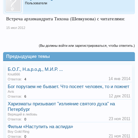
Пользователи
Встреча архимандрита Тихона (Шевкунова) с читателями:
15 июл 2012
(Вы должны войти или зарегистрироваться, чтобы ответить.)
Предыдущие темы
Б.О.Г., Н.а.р.о.д., М.И.Р. ...
Knut666
14 янв 2014
Ответов:
4
Бог поругаем не бывает. Что посеет человек, то и пожнет
Avis
12 дек 2011
Ответов:
6
Харизматы призывают "излияние святого духа" на
Петербург
Верящий в любовь
23 ноя 2011
Ответов:
0
Фильм «Наступить на аспида»
Boy Gold Ring
21 ноя 2011
Ответов:
0