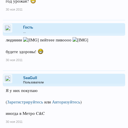
год урожая?
30 ноя 2011
Гость
...
людииии
пейтеее пивоооо
будете здоровы!
30 ноя 2011
SeaGull
Пользователи
Я у них покупаю
(
Зарегистрируйтесь
или
Авторизуйтесь
)
иногда в Метро C&C
30 ноя 2011