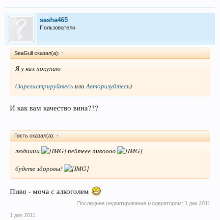
sasha465
Пользователи
SeaGull сказал(а):
↑
Я у них покупаю
(
Зарегистрируйтесь
или
Авторизуйтесь
)
И как вам качество вина???
Гость сказал(а):
↑
людииии
пейтеее пивоооо
будете здоровы!
Пиво - моча с алкоголем
Последнее редактирование модератором:
1 дек 2011
1 дек 2011