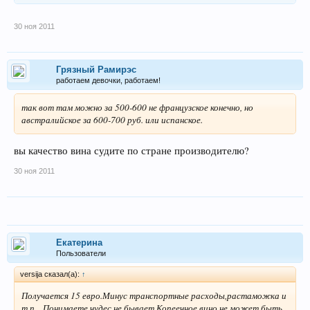
30 ноя 2011
Грязный Рамирэс
работаем девочки, работаем!
так вот там можно за 500-600 не французское конечно, но
австралийское за 600-700 руб. или испанское.
вы качество вина судите по стране производителю?
30 ноя 2011
Екатерина
Пользователи
versija сказал(а):
↑
Получается 15 евро.Минус транспортные расходы,растаможка и
т.п....Понимаете,чудес не бывает.Копеечное вино не может быть