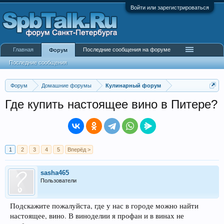
Войти или зарегистрироваться
Главная
Последние сообщения на форуме
Форум
Последние сообщения
Форум
Домашние форумы
Кулинарный форум
Где купить настоящее вино в Питере?
1
2
3
4
5
Вперёд >
sasha465
Пользователи
Подскажите пожалуйста, где у нас в городе можно найти
настоящее, вино. В виноделии я профан и в винах не