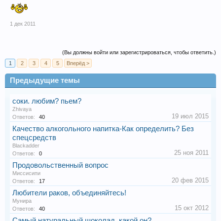
1 дек 2011
(Вы должны войти или зарегистрироваться, чтобы ответить.)
1
2
3
4
5
Вперёд >
Предыдущие темы
соки. любим? пьем?
Zhivaya
19 июл 2015
Ответов:
40
Качество алкогольного напитка-Как определить? Без
спецсредств
Blackadder
25 ноя 2011
Ответов:
0
Продовольственный вопрос
Миссисипи
20 фев 2015
Ответов:
17
Любители раков, объединяйтесь!
Мунира
15 окт 2012
Ответов:
40
Самый натуральный шоколад, какой он?