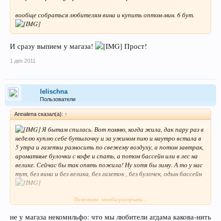
вообще собраться любителям вина и купить оптом-мин. 6 бут.
И сразу выпием у магаза!
Прост!
1 дек 2011
lelischna
Пользователи
Annalena сказал(а):
↑
Я бытам спилась. Вот помню, когда жила, дак пару раз в
неделю куплю себе бутылочку и за ужином пию и наутро встала в
5 утра и газетки разносить по свежему воздуху, а потом завтрак,
ароматные булочки с кофе и спать, а потом бассейн или в лес на
велике. Сейчас бы так опять пожила! Ну хотя бы зиму. А то у нас
тут, без вина и без велика, без газеток , без булочек, одын бассейн
Нажмите, чтобы раскрыть...
И сразу выпием у магаза!
Прост!
не у магаза некомильфо: что мы любители агдама какова-нить