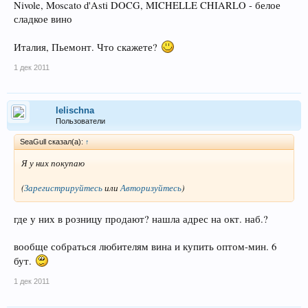
Nivole, Moscato d'Asti DOCG, MICHELLE CHIARLO - белое
сладкое вино
Италия, Пьемонт. Что скажете?
1 дек 2011
lelischna
Пользователи
SeaGull сказал(а):
↑
Я у них покупаю
(
Зарегистрируйтесь
или
Авторизуйтесь
)
где у них в розницу продают? нашла адрес на окт. наб.?
вообще собраться любителям вина и купить оптом-мин. 6
бут.
1 дек 2011