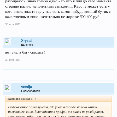
разбираюсь, знаю только одно - то что я пил до сего момента
странно разило неприятным запахом.... Кароче может есть у
кого опыт, знаете где у нас есть какоц-нибудь винный бутик с
качественным вино, желательно не дороже 500-600 руб.
30 ноя 2011
Xrystal
Ща спою
вот знала бы - спилась!
30 ноя 2011
versija
Пользователи
sasha465 сказал(а):
↑
Подскажите пожалуйста, где у нас в городе можно найти
настоящее, вино. В виноделии я профан и в винах не разбираюсь,
знаю только одно - то что я пил до сего момента странно разило