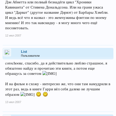
Дэн Абнетта или полный безнадёги цикл "Хроники
Кавинанта" от Стивена Дональдсона. Или на грани ужаса
цикл "Дарват" (другое название Дэрвэт) от Барбары Хэмбли.
И ведь всё что я назвал - это жемчужины фэнтэзи по моему
мнению! И это так навскидку - я могу много чего ещё
посоветовать.
12 июл 2007
List
Пользователи
corochoone, спасибо, да я действительно люблю страшное, я
обязатено найду и прочитаю эти книги, а потом еще
обращусь за советом
И на фильм я схожу - интересно же, что они там намудрили в
этот раз, ведь в книге Гарри вёл себя далеко не лучшим
образом
13 июл 2007