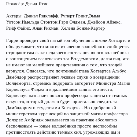
Режисёр: Дэвид Ятис
Актеры: Дэниэл Рэдклифф, Руперт Гринт,Эмма
Уотсон,Имельда Стонтон,Гэри Олдман, Джейсон Айзекс,
Рэйф Файнс, Алан Рикман, Хелена Бонэм-Картер
Гарри проводит свой пятый год обучения в школе Хогвартс и
обнаруживает, что многие из членов волшебного сообщества
отрицают сам факт недавнего состязания юного волшебника
с воплощением вселенского зла Волдемортом, делая вид, что
не имеют ни малейшего представления о том, что злодей
вернулся. Опасаясь, что почтенный глава Хогвартса Альбус
Дамблдор распространяет лживые слухи о возвращении
Волдеморта, стремясь подорвать авторитет Министра Магии
Корнелиуса Фаджа и в дальнейшем занять его место,
Корнелиус назначает нового профессора защиты от темных
искусств, который должен будет пристально следить за
Дамблдором и студентами Хогвартса. Но одобренный
министерством курс лекций по защитной магии профессора
Долорес Амбридж оказывается на практике абсолютно
бесполезным — юные волшебники просто неспособны
противостоять действию темных сил, угрожающих им и