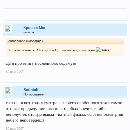
Крошка Мю
мюмла
corochoone сказал(а):
↑
Я тебя успокою. Он ещё и в Принце-полукровке жив
Да я про книгу последнюю, седьмую
30 июл 2007
SatiniaK
Пользователи
гыгы.... я вот ходил смотре.... нечего особенного тоже самое
что все предыдушие чясти..... особых впечетлений я
неполучил, отсюда вывад - ватный фильм, если непосмотриш
нечего непотеряеш))
30 июл 2007