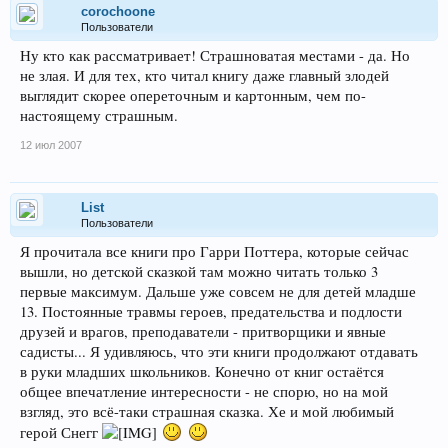
corochoone
Пользователи
Ну кто как рассматривает! Страшноватая местами - да. Но
не злая. И для тех, кто читал книгу даже главный злодей
выглядит скорее опереточным и картонным, чем по-
настоящему страшным.
12 июл 2007
List
Пользователи
Я прочитала все книги про Гарри Поттера, которые сейчас
вышли, но детской сказкой там можно читать только 3
первые максимум. Дальше уже совсем не для детей младше
13. Постоянные травмы героев, предательства и подлости
друзей и врагов, преподаватели - притворщики и явные
садисты... Я удивляюсь, что эти книги продолжают отдавать
в руки младших школьников. Конечно от книг остаётся
общее впечатление интересности - не спорю, но на мой
взгляд, это всё-таки страшная сказка. Хе и мой любимый
герой Снегг