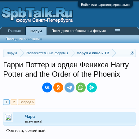
Войти или зарегистрироваться
Главная
Последние сообщения на форуме
Форум
Последние сообщения
Форум
Развлекательные форумы
Форум о кино и ТВ
Гарри Поттер и орден Феникса Harry
Potter and the Order of the Phoenix
1
2
Вперёд >
Чара
всем пока!
Фэнтези, семейный