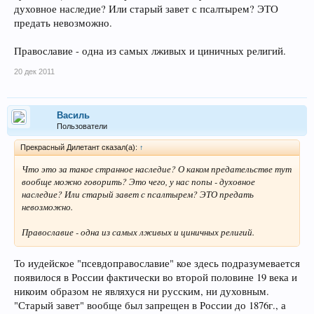
духовное наследие? Или старый завет с псалтырем? ЭТО
предать невозможно.
Православие - одна из самых лживых и циничных религий.
20 дек 2011
Василь
Пользователи
Прекрасный Дилетант сказал(а):
↑
Что это за такое странное наследие? О каком предательстве тут
вообще можно говорить? Это чего, у нас попы - духовное
наследие? Или старый завет с псалтырем? ЭТО предать
невозможно.
Православие - одна из самых лживых и циничных религий.
То иудейское "псевдоправославие" кое здесь подразумевается
появилося в России фактически во второй половине 19 века и
никоим образом не являхуся ни русским, ни духовным.
"Старый завет" вообще был запрещен в России до 1876г., а