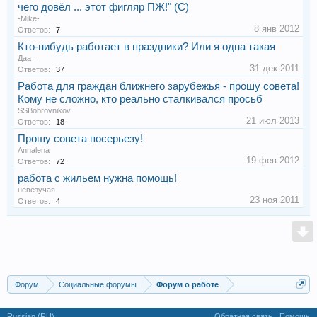
чего довёл ... этот фигляр ПЖ!" (С)
-Mike-
8 янв 2012
Ответов:
7
Кто-нибудь работает в праздники? Или я одна такая
Даат
31 дек 2011
Ответов:
37
Работа для граждан ближнего зарубежья - прошу совета!
Кому не сложно, кто реально сталкивался просьб
SSBobrovnikov
21 июл 2013
Ответов:
18
Прошу совета посерьезу!
Annalena
19 фев 2012
Ответов:
72
работа с жильем нужна помощь!
невезучая
23 ноя 2011
Ответов:
4
Форум
Социальные форумы
Форум о работе
Russian (RU)
Обратная связь
Помощь