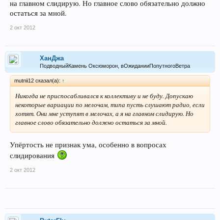
на главном слидирую. Но главное слово обязательно должно
остаться за мной.
2 окт 2012
ХанДжа
ПодводныйКамень Оксюморон, вОжиданииПопутногоВетра
mutnii12 сказал(а):
↑
Никогда не приспосабливался к коллективу и не буду. Допускаю
некоторые вариации по мелочам, типа пусть слушают радио, если
хотят. Они мне уступят в мелочах, а я на главном слидирую. Но
главное слово обязательно должно остаться за мной.
Упёртость не признак ума, особенно в вопросах
слидирования
2 окт 2012