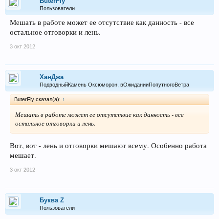
ButerFly
Пользователи
Мешать в работе может ее отсутствие как данность - все
остальное отговорки и лень.
3 окт 2012
ХанДжа
ПодводныйКамень Оксюморон, вОжиданииПопутногоВетра
ButerFly сказал(а):
↑
Мешать в работе может ее отсутствие как данность - все
остальное отговорки и лень.
Вот, вот - лень и отговорки мешают всему. Особенно работа
мешает.
3 окт 2012
Буква Z
Пользователи