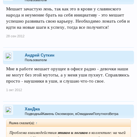
Пользователи
Мешает зачастую лень, так как это в крови у славянского
народа и неумение брать на себя инициативу - это мешает
успешно развивать свою карьеру. Необходимо ломать себя и
идти на новые шаги к успеху, тогда все получится!
28 сен 2012
Андрей Суткин
Пользователи
Мне в работе мешает орущее в офисе радио - девочки наши
не могут без этой мутоты, а у меня уши пухнут. Справляюсь
просто - наушники в уши, и слушаю что-то свое.
1 окт 2012
ХанДжа
ПодводныйКамень Оксюморон, вОжиданииПопутногоВетра
Яшма сказал(а):
↑
Проблема взаимодействия
этиков и логиков
в коллективе: на чьей