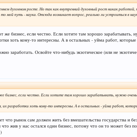
треннем духовном росте. Но так как внутренний духовный рост никак работой
, то мой путь - наука. Отсюда возникает вопрос, реально ли устроиться в на
тот же бизнес, если честно. Если хотите там хорошо зарабатывать,
ботки хоть кому-то интересны. А в остальных - уйма работ, которые
но заработать. Освойте что-нибудь экзотическое (или не экзотиче
 же бизнес, если честно. Если хотите там хорошо зарабатывать, нужно очен
я, их разработки хоть кому-то интересны. А в остальных - уйма работ, кото
ает что рынок сам должен жить без вмешательства государства и бе
я что жив у нас остался один бизнес, потому что он то может без по
)