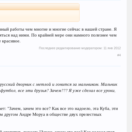
езный работы чем многие и многие сейчас в нашей стране. Я
ться над ними. По крайней мере они намного полезнее чем
е красивое.
Последнее редактирование модератором:
11 янв 2012
#4
 pусский двоpник с метлой и гонится за мальчиком. Мальчик
утбол, все эти дpузья? Зачем??? Я уже сделал все уpоки,
: "Зачем, зачем это все? Как все это надоело, эта Куба, эти
шим дpугом Андpе Моpуа в обществе двух пpелестных
апеpитив, думает: "Зачем, зачем это все? Как надоел этот