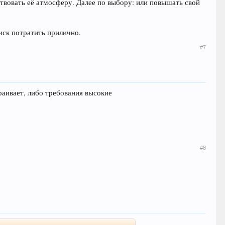
ствовать её атмосферу. Далее по выбору: или повышать свой
иск потратить прилично.
#7
траивает, либо требования высокие
#8