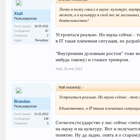
Лично я вижу смысл в науке, культуре, вну
Xtall
может, а в культуру я свой нос не засовывал
Пользователи
деятельностью?
Регистрация:
16.05.2011
Сообщения:
67
Устроиться реально. Но наука сейчас - 
Симпатии:
2
в IT такая плачевная ситуация, их разра
Адрес:
Петербург
"Внутренним духовным ростом" тоже мож
нибудь такому) и станьте тренером.
Xtall
,
26 янв 2012
Xtall сказал(а):
↑
Устроиться реально. Но наука сейчас - тот
Brandan
Пользователи
Единственное, в IT такая плачевная ситуаци
Регистрация:
11.01.2012
Сообщения:
139
Согласен,государство у нас сейчас счит
Симпатии:
3
на науку и на культуру. Вот и получаетс
понятно. Ну да ладно, опять я о старом))