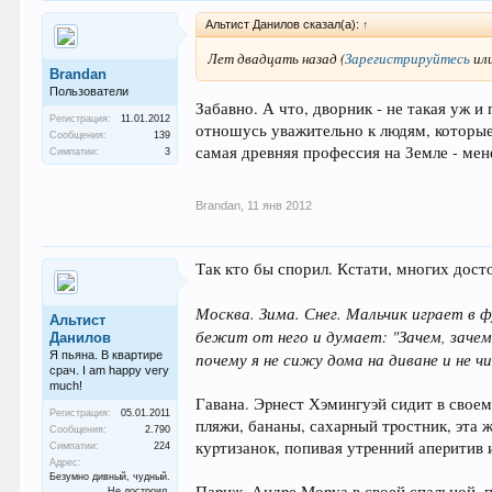
Альтист Данилов сказал(а):
↑
Лет двадцать назад
(
Зарегистрируйтесь
ил
Brandan
Пользователи
Забавно. А что, дворник - не такая уж 
Регистрация:
11.01.2012
отношусь уважительно к людям, которые
Сообщения:
139
самая древняя профессия на Земле - мен
Симпатии:
3
Brandan
,
11 янв 2012
Так кто бы спорил. Кстати, многих дос
Москва. Зима. Снег. Мальчик игpает в ф
Альтист
бежит от него и думает: "Зачем, зачем
Данилов
Я пьяна. В квартире
почему я не сижу дома на диване и не
срач. I am happy very
much!
Гавана. Эpнест Хэмингуэй сидит в своем 
Регистрация:
05.01.2011
пляжи, бананы, сахаpный тpостник, эта 
Сообщения:
2.790
куpтизанок, попивая утpенний апеpитив 
Симпатии:
224
Адрес:
Безумно дивный, чудный.
Паpиж. Андpе Моpуа в своей спальной, п
Не достроил.