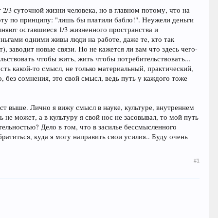
2/3 суточной жизни человека, но в главном потому, что на
оту по принципу: "лишь бы платили бабло!". Неужели деньги
олняют оставшиеся 1/3 жизненного пространства и
еньгами одними живы люди на работе, даже те, кто так
), заводит новые связи. Но не кажется ли вам что здесь чего-
ельствовать чтобы жить, жить чтобы потребительствовать...
ть какой-то смысл, не только материальный, практический,
, без сомнения, это свой смысл, ведь путь у каждого тоже
кст выше. Лично я вижу смысл в науке, культуре, внутреннем
не может, а в культуру я свой нос не засовывал, то мой путь
тельностью? Дело в том, что в засилье бессмысленного
атиться, куда я могу направить свои усилия.. Буду очень
#1