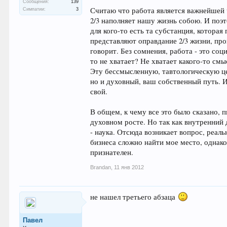
Сообщения:
139
Считаю что работа является важнейшей ч
Симпатии:
3
2/3 наполняет нашу жизнь собою. И поэт
для кого-то есть та субстанция, котора
представляют оправдание 2/3 жизни, пров
говорит. Без сомнения, работа - это соц
то не хватает? Не хватает какого-то см
Эту бессмысленную, тавтологическую це
но и духовный, ваш собственный путь. И
свой.
В общем, к чему все это было сказано, 
духовном росте. Но так как внутренний 
- наука. Отсюда возникает вопрос, реал
бизнеса сложно найти мое место, однако
признателен.
Brandan
,
11 янв 2012
не нашел третьего абзаца
Павел