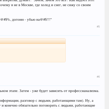
очему я не в Москве, где холод и снег, не сижу со своим
"Б@#$%, догоню - убью на@#$!!!"
#5
#6
ьном этапе. Затем - уже будет зависить от профессианализма.
информации, разговор с людьми, работающими там). Ну, а
у и конечно обязательно поговорить с людьми, работающие