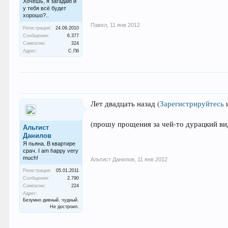
Хочешь, я загадаю и
у тебя всё будет
хорошо?..
Павел
,
11 янв 2012
Регистрация:
24.09.2010
Сообщения:
6.377
Симпатии:
324
Адрес:
С.Пб
Лет двадцать назад
(
Зарегистрируйтесь
(прошу прощения за чей-то дурацкий ви
Альтист
Данилов
Я пьяна. В квартире
срач. I am happy very
much!
Альтист Данилов
,
11 янв 2012
Регистрация:
05.01.2011
Сообщения:
2.790
Симпатии:
224
Адрес:
Безумно дивный, чудный.
Не достроил.