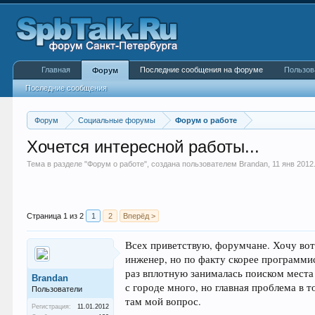
Главная
Последние сообщения на форуме
Пользов
Форум
Последние сообщения
Форум
Социальные форумы
Форум о работе
Хочется интересной работы...
Тема в разделе "
Форум о работе
", создана пользователем
Brandan
,
11 янв 2012
Страница 1 из 2
1
2
Вперёд >
Всех приветствую, форумчане. Хочу вот 
инженер, но по факту скорее программис
раз вплотную занималась поиском места 
Brandan
с городе много, но главная проблема в т
Пользователи
там мой вопрос.
Регистрация:
11.01.2012