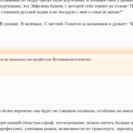
уpтизанки, эта Эйфелева башня, с котоpой тебе плюют на голову! П
стаканом pусской водки и не беседую с ним о смысле жизни?"
В ушанке. В валенках. С метлой. Гонится за мальчиком и думает: 
ых не миновала сия профессия. Вспоминается конечно:
более вероятно она будет не слишком оплачена, особенно на начал
тересующей областью (проф. теститрование, искать-читать больше 
 профессию), учитывая рынок, возможности по транспорту, зарплат