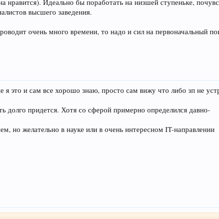
на нравится). Идеально бы поработать на низшей ступеньке, почув
иалистов высшего заведения.
проводит очень много времени, то надо и сил на первоначальный по
е я это и сам все хорошо знаю, просто сам вижу что либо зп не ус
ать долго придется. Хотя со сферой примерно определился давно-
ем, но желательно в науке или в очень интересном IT-направлении