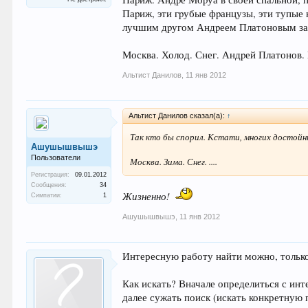
Паpиж, эти гpубые фpанцузы, эти тупые к
лучшим дpугом Андpеем Платоновым за 
Москва. Холод. Снег. Андpей Платонов. 
Альтист Данилов
,
11 янв 2012
Альтист Данилов сказал(а):
↑
Так кто бы спорил. Кстати, многих достойн
Ашушышвышэ
Пользователи
Москва. Зима. Снег. ....
Регистрация:
09.01.2012
Сообщения:
34
Жизненно!
Симпатии:
1
Ашушышвышэ
,
11 янв 2012
Интересную работу найти можно, только 
Как искать? Вначале определиться с ин
далее сужать поиск (искать конкретную