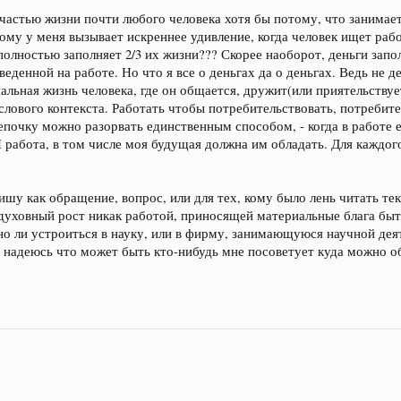
астью жизни почти любого человека хотя бы потому, что занимает 
ому у меня вызывает искреннее удивление, когда человек ищет раб
я полностью заполняет 2/3 их жизни??? Скорее наоборот, деньги зап
еденной на работе. Но что я все о деньгах да о деньгах. Ведь не д
иальная жизнь человека, где он общается, дружит(или приятельствует
ыслового контекста. Работать чтобы потребительствовать, потребит
почку можно разорвать единственным способом, - когда в работе ес
 работа, в том числе моя будущая должна им обладать. Для каждого
пишу как обращение, вопрос, или для тех, кому было лень читать те
духовный рост никак работой, приносящей материальные блага быть 
ьно ли устроиться в науку, или в фирму, занимающуюся научной дея
 надеюсь что может быть кто-нибудь мне посоветует куда можно обр