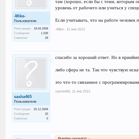
там (хорошо, если бы с теми, которым о
уровень от рабочего или учиться у спец
-Mike-
Если учитывать, что на работе человек 
Пользователи
Регистрация:
19.04.2009
-Mike-
,
11 янв 2012
Сообщения:
1.026
Симпатии:
29
спасибо за хороший ответ. Но в принйип
либо сфера не та. Так что чувствую иск
это что-то связанное с программировани
sasha465
,
11 янв 2012
sasha465
Пользователи
Регистрация:
02.12.2009
Сообщения:
32
Симпатии:
0
Brandan сказал(а):
↑