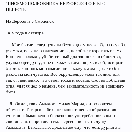
"ПИСЬМО ПОЛКОВНИКА ВЕРХОВСКОГО К ЕГО
НЕВЕСТЕ
Из Дербента е Смоленск
1819 года в октябре.
.....Мое бытие - след цепи на бесплодном песке. Одна служба,
утомляя, если не развлекая меня, пособляет коротать время.
Брошен в климат, убийственный для здоровья, в общество,
удушающее душу, я не нахожу в товарищах людей, которые
бы могли понять мои мысли, не нахожу в азиатцах, кто бы
разделил мои чувства. Все окружающее меня так дико или
так ограниченно, что берет тоска и досада. Скорей добудешь
огня, ударяя лед о камень, чем занимательность из здешнего
быта.
...Любимец твой Аммалат, милая Мария, скоро совсем
обрусеет. Татарские беки первою степенью образования
считают обыкновенно беззазорное употребление вина и
свинины: я, напротив, начал перевоспитывать душу
Аммалата. Выказываю, доказываю ему, что есть дурного в