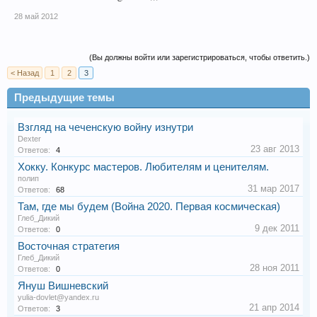
28 май 2012
(Вы должны войти или зарегистрироваться, чтобы ответить.)
< Назад
1
2
3
Предыдущие темы
Взгляд на чеченскую войну изнутри
Dexter
23 авг 2013
Ответов:
4
Хокку. Конкурс мастеров. Любителям и ценителям.
полип
31 мар 2017
Ответов:
68
Там, где мы будем (Война 2020. Первая космическая)
Глеб_Дикий
9 дек 2011
Ответов:
0
Восточная стратегия
Глеб_Дикий
28 ноя 2011
Ответов:
0
Януш Вишневский
yulia-dovlet@yandex.ru
21 апр 2014
Ответов:
3