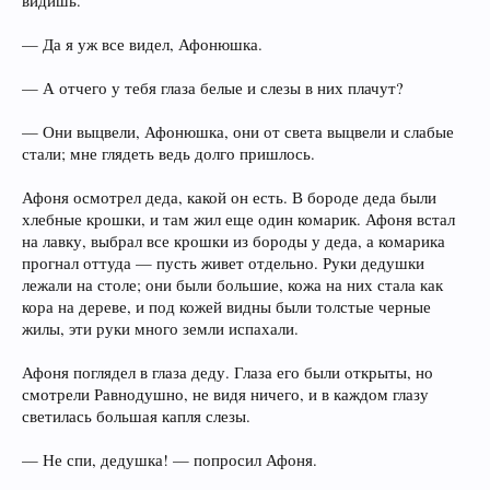
видишь.
— Да я уж все видел, Афонюшка.
— А отчего у тебя глаза белые и слезы в них плачут?
— Они выцвели, Афонюшка, они от света выцвели и слабые
стали; мне глядеть ведь долго пришлось.
Афоня осмотрел деда, какой он есть. В бороде деда были
хлебные крошки, и там жил еще один комарик. Афоня встал
на лавку, выбрал все крошки из бороды у деда, а комарика
прогнал оттуда — пусть живет отдельно. Руки дедушки
лежали на столе; они были большие, кожа на них стала как
кора на дереве, и под кожей видны были толстые черные
жилы, эти руки много земли испахали.
Афоня поглядел в глаза деду. Глаза его были открыты, но
смотрели Равнодушно, не видя ничего, и в каждом глазу
светилась большая капля слезы.
— Не спи, дедушка! — попросил Афоня.