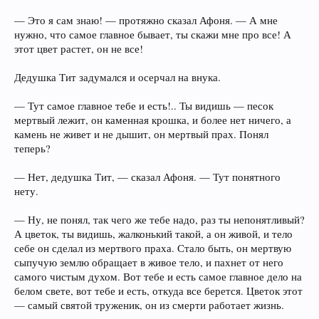
— Это я сам знаю! — протяжно сказал Афоня. — А мне
нужно, что самое главное бывает, ты скажи мне про все! А
этот цвет растет, он не все!
Дедушка Тит задумался и осерчал на внука.
— Тут самое главное тебе и есть!.. Ты видишь — песок
мертвый лежит, он каменная крошка, и более нет ничего, а
камень не живет и не дышит, он мертвый прах. Понял
теперь?
— Нет, дедушка Тит, — сказал Афоня. — Тут понятного
нету.
— Ну, не понял, так чего же тебе надо, раз ты непонятливый?
А цветок, ты видишь, жалконький такой, а он живой, и тело
себе он сделал из мертвого праха. Стало быть, он мертвую
сыпучую землю обращает в живое тело, и пахнет от него
самого чистым духом. Вот тебе и есть самое главное дело на
белом свете, вот тебе и есть, откуда все берется. Цветок этот
— самый святой труженик, он из смерти работает жизнь.