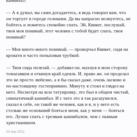
каннибал?
— А я думал, вы сами догадаетесь, я ведь говорил вам, что
он торгует в городе головами. Да вы напрасно волнуетесь, не
бойтесь и ложитесь спокойно спать. Эй, Квикег, послушай,
твоя моя понимай, этот человек с тобой будет спать, твоя
понимай?
— Моя много-много понимай, — проворчал Квикег, сидя на
кровати и часто попыхивая трубкой.
— Твоя сюда полезай, — добавил он, махнув в мою сторону
томагавком и откинув край одеяла. И, право же, он проделал
это не просто любезно, а я бы сказал даже, очень ласково и
по-настоящему гостеприимно. Минуту я стоял и глядел на
него. Несмотря на всю татуировку, это был в общем чистый,
симпатичный каннибал. И с чего это я так расшумелся,
сказал я себе, он такой же человек, как и я, и у него есть
столько же оснований бояться меня, как у меня — бояться
его. Лучше спать с трезвым каннибалом, чем с пьяным
христианином.
23 апр 2012