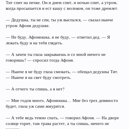
Тит спит на печке. Он и днем спит, и ночью спит, а утром,
когда просыпается и ест кашу с молоком, он тоже дремлет.
— Дедушка, ты не спи, ты уж выспался, — сказал нынче
утром Афоня дедушке.
— Не буду, Афонюшка, я не буду, — ответил дед. — Я
лежать буду и на тебя глядеть.
— А зачем ты глаза закрываешь и со мной ничего не
говоришь? — спросил тогда Афоня.
— Нынче я не буду глаза смежать, — обещал дедушка Тит.
— Нынче я на свет буду смотреть.
— А отчего ты спишь, а я нет?
— Мне годов много, Афонюшка… Мне без трех девяносто
будет, глаза уж сами жмурятся.
— А тебе ведь темно спать, — говорил Афоня. — На дворе
солнце горит, там трава растет, а ты спишь, ничего не