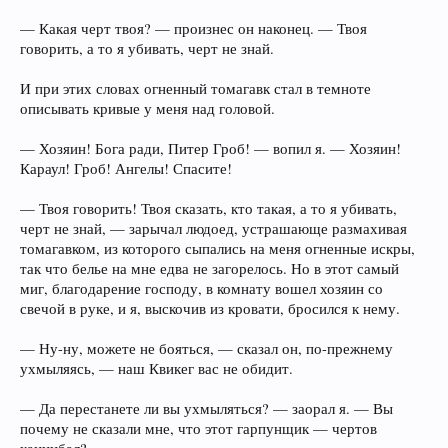
— Какая черт твоя? — произнес он наконец. — Твоя
говорить, а то я убивать, черт не знай.
И при этих словах огненный томагавк стал в темноте
описывать кривые у меня над головой.
— Хозяин! Бога ради, Питер Гроб! — вопил я. — Хозяин!
Караул! Гроб! Ангелы! Спасите!
— Твоя говорить! Твоя сказать, кто такая, а то я убивать,
черт не знай, — зарычал людоед, устрашающе размахивая
томагавком, из которого сыпались на меня огненные искры,
так что белье на мне едва не загорелось. Но в этот самый
миг, благодарение господу, в комнату вошел хозяин со
свечой в руке, и я, выскочив из кровати, бросился к нему.
— Ну-ну, можете не бояться, — сказал он, по-прежнему
ухмыляясь, — наш Квикег вас не обидит.
— Да перестанете ли вы ухмыляться? — заорал я. — Вы
почему не сказали мне, что этот гарпунщик — чертов