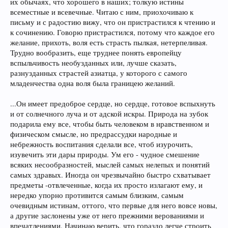
их обычаях, что хорошего в наших; толкую истины
всеместные и всевечные. Читаю с ним, приохочиваю к
письму и с радостию вижу, что он пристрастился к чтению и
к сочинению. Говорю пристрастился, потому что каждое его
желание, прихоть, воля есть страсть пылкая, нетерпеливая.
Трудно вообразить, еще труднее понять европейцу
вспыльчивость необузданных или, лучше сказать,
разнузданных страстей азиатца, у которого с самого
младенчества одна воля была границею желаний.
...Он имеет предоброе сердце, но сердце, готовое вспыхнуть
и от солнечного луча и от адской искры. Природа на зубок
подарила ему все, чтобы быть человеком в нравственном и
физическом смысле, но предрассудки народные и
небрежность воспитания сделали все, чтоб изурочить,
изувечить эти дары природы. Ум его - чудное смешение
всяких несообразностей, мыслей самых нелепых и понятий
самых здравых. Иногда он чрезвычайно быстро схватывает
предметы -отвлеченные, когда их просто излагают ему, и
нередко упорно противится самым близким, самым
очевидным истинам, оттого, что первые для него вовсе новы,
а другие заслонены уже от него прежними верованиями и
впечатлениями. Начинаю верить, что гораздо легче строить