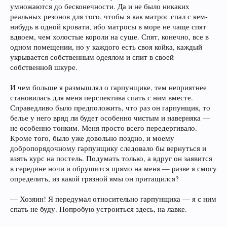
умножаются до бесконечности. Да и не было никаких
реальных резонов для того, чтобы я как матрос спал с кем-
нибудь в одной кровати, ибо матросы в море не чаще спят
вдвоем, чем холостые короли на суше. Спят, конечно, все в
одном помещении, но у каждого есть своя койка, каждый
укрывается собственным одеялом и спит в своей
собственной шкуре.
И чем больше я размышлял о гарпунщике, тем неприятнее
становилась для меня перспектива спать с ним вместе.
Справедливо было предположить, что раз он гарпунщик, то
белье у него вряд ли будет особенно чистым и наверняка —
не особенно тонким. Меня просто всего передергивало.
Кроме того, было уже довольно поздно, и моему
добропорядочному гарпунщику следовало бы вернуться и
взять курс на постель. Подумать только, а вдруг он заявится
в середине ночи и обрушится прямо на меня — разве я смогу
определить, из какой грязной ямы он притащился?
— Хозяин! Я передумал относительно гарпунщика — я с ним
спать не буду. Попробую устроиться здесь, на лавке.