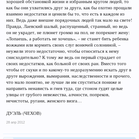
хорошей обстановкой жизни и избранным кругом людей, то
как бы они ухватились друг за друга, как бы охотно прощали
взаимно недостатки и ценили бы то, что есть в каждом из
них. Ведь даже внешне порядочных людей так мало на свете!
Правда, Лаевский шалый, распущенный, странный, но ведь
он не украдет, не плюнет громко на пол, не попрекнет жену:
«Лопаешь, а работать не хочешь», – не станет бить ребенка
вожжами или кормить своих слуг вонючей солониной, –
неужели этого недостаточно, чтобы относиться к нему
снисходительно? К тому же ведь он первый страдает от
своих недостатков, как больной от своих ран. Вместо того
чтобы от скуки и по какому-то недоразумению искать друг в
друге вырождения, вымирания, наследственности и прочего,
что мало понятно, не лучше ли им спуститься пониже и
направить ненависть и гнев туда, где стоном гудят целые
улицы от грубого невежества, алчности, попреков,
нечистоты, ругани, женского визга…
ДУЭЛЬ (ЧЕХОВ)
28 апр 2012