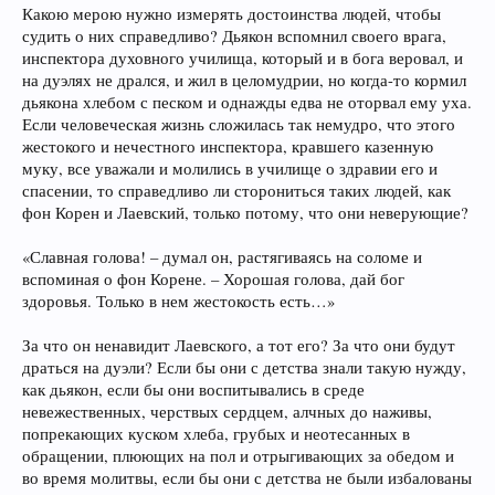
Какою мерою нужно измерять достоинства людей, чтобы
судить о них справедливо? Дьякон вспомнил своего врага,
инспектора духовного училища, который и в бога веровал, и
на дуэлях не дрался, и жил в целомудрии, но когда-то кормил
дьякона хлебом с песком и однажды едва не оторвал ему уха.
Если человеческая жизнь сложилась так немудро, что этого
жестокого и нечестного инспектора, кравшего казенную
муку, все уважали и молились в училище о здравии его и
спасении, то справедливо ли сторониться таких людей, как
фон Корен и Лаевский, только потому, что они неверующие?
«Славная голова! – думал он, растягиваясь на соломе и
вспоминая о фон Корене. – Хорошая голова, дай бог
здоровья. Только в нем жестокость есть…»
За что он ненавидит Лаевского, а тот его? За что они будут
драться на дуэли? Если бы они с детства знали такую нужду,
как дьякон, если бы они воспитывались в среде
невежественных, черствых сердцем, алчных до наживы,
попрекающих куском хлеба, грубых и неотесанных в
обращении, плюющих на пол и отрыгивающих за обедом и
во время молитвы, если бы они с детства не были избалованы