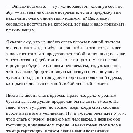
— Однако постойте, — тут же добавил он, хлопнув себя по
лбу, — вы ведь не станете возражать, если я предложу вам
разделить ложе с одним гарпунщиком, а? Вы, я вижу,
собрались поступать на китобоец, вот вам и надо привыкать
к таким вещам.
Я сказал ему, что не люблю спать вдвоем в одной постели,
что если уж я когда-нибудь и пошел бы на это, то здесь все
зависит от того, что представляет собой гарпунщик; если же
у него (хозяина) действительно нет другого места и если
гарпунщик будет не слишком неприемлем, то, уж конечно,
чем и дальше бродить в такую морозную ночь по улицам
чужого города, я готов удовлетвориться половиной одеяла,
которым поделится со мной любой честный человек.
Никто не любит спать вдвоем. Право же, даже с родным
братом вы всей душой предпочли бы не спать вместе. Не
знаю, в чем тут дело, но только люди, когда спят, склонны
проделывать это в уединении. Ну, а уж если речь идет о том,
чтоб спать с чужим, незнакомым человеком, в незнакомой
гостинице, в незнакомом городе, и незнакомец этот к тому
же еще гарпунщик, в таком случае ваши возражения