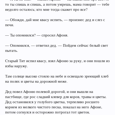
то ты спишь и спишь, а потом умрешь, мама говорит — тебе
недолго осталось; кто мне тогда скажет про все?
— Обожди, дай мне квасу испить, — произнес дед и слез с
печи.
— Ты опомнился? — спросил Афоня.
— Опомнился, — ответил дед. — Пойдем сейчас белый свет
пытать.
Старый Тит испил квасу, взял Афоню за руку, и они пошли из
избы наружу.
Там солнце высоко стояло на небе и освещало зреющий хлеб
на полях и цветы на дорожной меже.
Дед повел Афоню полевой дорогой, и они вышли на
пастбище, где рос сладкий клевер для коров, травы и цветы.
Дед остановился у голубого цветка, терпеливо росшего
корнем из мелкого чистого песка, показал на него Афоне,
потом согнулся и осторожно потрогал тот цветок.