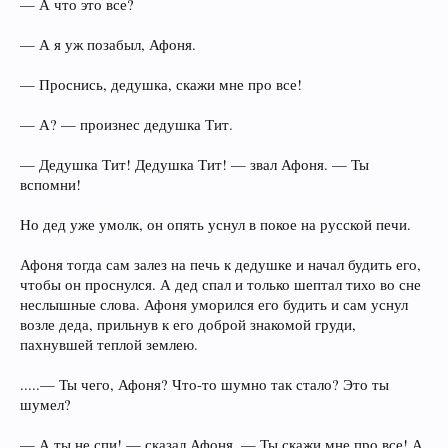
— А что это все?
— А я уж позабыл, Афоня.
— Проснись, дедушка, скажи мне про все!
— А? — произнес дедушка Тит.
— Дедушка Тит! Дедушка Тит! — звал Афоня. — Ты
вспомни!
Но дед уже умолк, он опять уснул в покое на русской печи.
Афоня тогда сам залез на печь к дедушке и начал будить его,
чтобы он проснулся. А дед спал и только шептал тихо во сне
неслышные слова. Афоня уморился его будить и сам уснул
возле деда, прильнув к его доброй знакомой груди,
пахнувшей теплой землею.
.....— Ты чего, Афоня? Что-то шумно так стало? Это ты
шумел?
— А ты не спи! — сказал Афоня. — Ты скажи мне про все! А