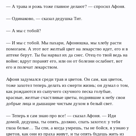
— А трава и рожь тоже главное делают? — спросил Афоня.
— Одинаково, — сказал дедушка Тит.
— А мы с тобой?
— И мы с тобой. Мы пахари, Афонюшка, мы хлебу расти
помогаем. А этот вот желтый цвет на лекарство идет, его и в
аптеке берут. Ты бы нарвал их да снес. Отец-то твой ведь на
войне; вдруг поранят его, или он от болезни ослабнет, вот
его и полечат лекарством.
Афоня задумался среди трав и цветов. Он сам, как цветок,
тоже захотел теперь делать из смерти жизнь; он думал о том,
как рождаются из сыпучего скучного песка голубые,
красные, желтые счастливые цветы, поднявшие к небу свои
добрые лица и дышащие чистым духом в белый свет.
— Теперь я сам знаю про все! — сказал Афоня. — Иди
домой, дедушка, ты опять, должно, спать захотел: у тебя
глаза белые… Ты спи, а когда умрешь, ты не бойся, я узнаю у
цветов, как они из праха живут, и ты опять будешь жить из