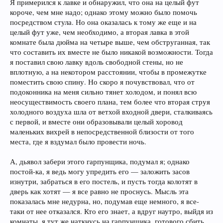
Я примерился к лавке и обнаружил, что она на целый фут
короче, чем мне надо; однако этому можно было помочь
посредством стула. Но она оказалась к тому же еще и на
целый фут уже, чем необходимо, а вторая лавка в этой
комнате была дюйма на четыре выше, чем обструганная, так
что составить их вместе не было никакой возможности. Тогда
я поставил свою лавку вдоль свободной стены, но не
вплотную, а на некотором расстоянии, чтобы в промежутке
поместить свою спину. Но скоро я почувствовал, что от
подоконника на меня сильно тянет холодом, и понял всю
неосуществимость своего плана, тем более что вторая струя
холодного воздуха шла от ветхой входной двери, сталкиваясь
с первой, и вместе они образовывали целый хоровод
маленьких вихрей в непосредственной близости от того
места, где я вздумал было провести ночь.
А, дьявол забери этого гарпунщика, подумал я; однако
постой-ка, я ведь могу упредить его — заложить засов
изнутри, забраться в его постель, и пусть тогда колотят в
дверь как хотят — я все равно не проснусь. Мысль эта
показалась мне недурна, но, подумав еще немного, я все-
таки от нее отказался. Кто его знает, а вдруг наутро, выйдя из
комнаты, я тут же наткнусь на гарпунщика, готового сбить