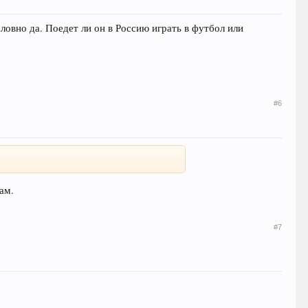
словно да. Поедет ли он в Россию играть в футбол или
#6
ам.
#7