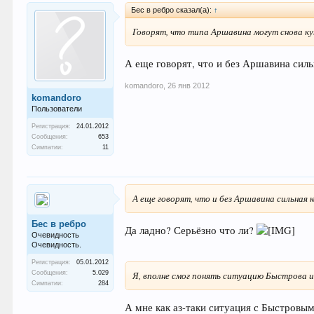
Бес в ребро сказал(а):
↑
Говорят, что типа Аршавина могут снова к
А еще говорят, что и без Аршавина силь
komandoro
,
26 янв 2012
komandoro
Пользователи
Регистрация:
24.01.2012
Сообщения:
653
Симпатии:
11
А еще говорят, что и без Аршавина сильная 
Бес в ребро
Да ладно? Серьёзно что ли?
Очевидность
Очевидность.
Регистрация:
05.01.2012
Сообщения:
5.029
Я, вполне смог понять ситуацию Быстрова и
Симпатии:
284
А мне как аз-таки ситуация с Быстровым