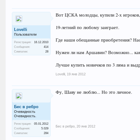
Вот ЦСКА молодцы, купили 2-х игроков, 
19-летний по любому заиграет.
Lovelli
Пользователи
Где наши обещанные приобретения? Нас
Регистрация:
16.12.2010
Сообщения:
414
Нужен ли нам Аршавин? Возможно... как 
Симпатии:
28
Лучше купить новичков по 3 ляма и выд
Lovelli
,
19 янв 2012
Фу, Шаву не люблю... Но это личное.
Бес в ребро
Очевидность
Очевидность.
Регистрация:
05.01.2012
Бес в ребро
,
20 янв 2012
Сообщения:
5.029
Симпатии:
284