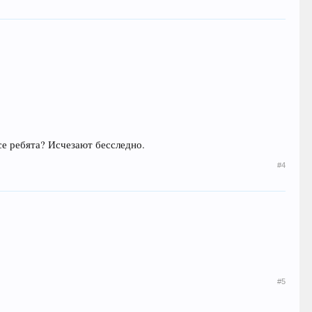
се ребята? Исчезают бесследно.
#4
#5