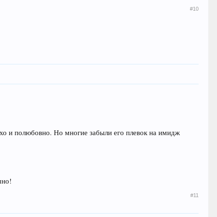
#10
хо и полюбовно. Но многие забыли его плевок на имидж
чно!
#11