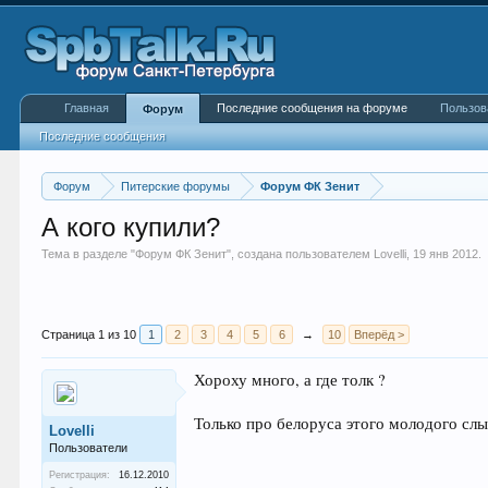
Главная
Последние сообщения на форуме
Пользов
Форум
Последние сообщения
Форум
Питерские форумы
Форум ФК Зенит
А кого купили?
Тема в разделе "
Форум ФК Зенит
", создана пользователем
Lovelli
,
19 янв 2012
.
Страница 1 из 10
1
2
3
4
5
6
→
10
Вперёд >
Хороху много, а где толк ?
Только про белоруса этого молодого сл
Lovelli
Пользователи
Регистрация:
16.12.2010