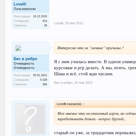
Lovelli
Пользователи
Регистрация:
16.12.2010
Сообщения:
414
Lovelli
,
20 янв 2012
Симпатии:
28
Интересно что за "личные" причины ?
Бес в ребро
Я с ним училась вместе. В одном универ
Очевидность
курсовые и ргр делать. А мы, итить, тр
Очевидность.
Шава и всё, стой жди часами.
Регистрация:
05.01.2012
Сообщения:
5.029
Бес в ребро
,
20 янв 2012
Симпатии:
284
Lovelli сказал(а):
↑
Мое мнение что он отличный игрок, но сейчас
зарабатывать деньги - вопрос другой...
старый он уже, за тридцатник перевалил,