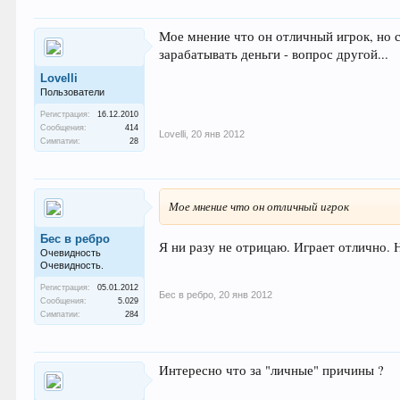
Мое мнение что он отличный игрок, но с
зарабатывать деньги - вопрос другой...
Lovelli
Пользователи
Регистрация:
16.12.2010
Сообщения:
414
Lovelli
,
20 янв 2012
Симпатии:
28
Мое мнение что он отличный игрок
Бес в ребро
Я ни разу не отрицаю. Играет отлично. 
Очевидность
Очевидность.
Регистрация:
05.01.2012
Бес в ребро
,
20 янв 2012
Сообщения:
5.029
Симпатии:
284
Интересно что за "личные" причины ?