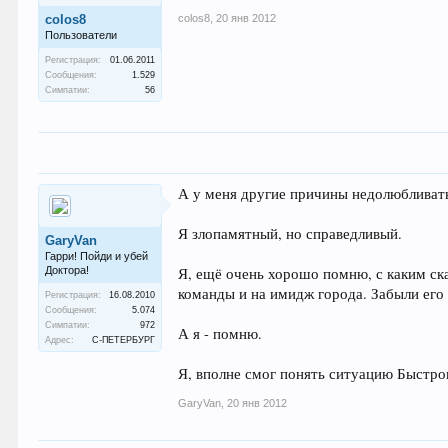
colos8
,
20 янв 2012
colos8
Пользователи
Регистрация:
01.06.2011
Сообщения:
1.529
Симпатии:
56
А у меня другие причины недолюбливат
Я злопамятный, но справедливый.
GaryVan
Гарри! Пойди и убей
Доктора!
Я, ещё очень хорошо помню, с каким ск
команды и на имидж города. Забыли его
Регистрация:
16.08.2010
Сообщения:
5.074
Симпатии:
972
А я - помню.
Адрес:
С-ПЕТЕРБУРГ
Я, вполне смог понять ситуацию Быстро
GaryVan
,
20 янв 2012