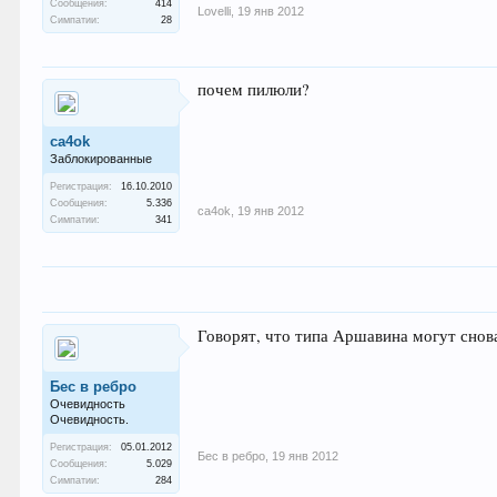
Сообщения:
414
Lovelli
,
19 янв 2012
Симпатии:
28
почем пилюли?
ca4ok
Заблокированные
Регистрация:
16.10.2010
Сообщения:
5.336
ca4ok
,
19 янв 2012
Симпатии:
341
Говорят, что типа Аршавина могут снов
Бес в ребро
Очевидность
Очевидность.
Регистрация:
05.01.2012
Бес в ребро
,
19 янв 2012
Сообщения:
5.029
Симпатии:
284