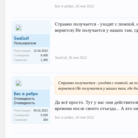
Бес в ребро
,
26 янв 2012
Странно получается - уходят с помпой, 
вернется) Не получается у наших там, гд
SeaGull
Пользователи
Регистрация:
12.04.2010
Сообщения:
6.406
SeaGull
,
26 янв 2012
Симпатии:
1.365
Странно получается - уходят с помпой, на п
вернется) Не получается у наших там, где б
Бес в ребро
Очевидность
Да всё просто. Тут у нас они действите
Очевидность.
времени после своего отъезда... А кто о
Регистрация:
05.01.2012
Сообщения:
5.029
Бес в ребро
,
26 янв 2012
Симпатии:
284