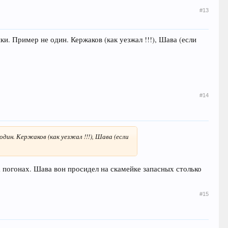
#13
. Пример не один. Кержаков (как уезжал !!!), Шава (если
#14
дин. Кержаков (как уезжал !!!), Шава (если
а погонах. Шава вон просидел на скамейке запасных столько
#15