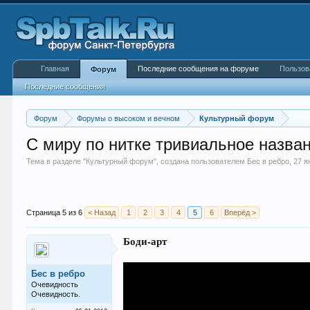
Главная
Последние сообщения на форуме
Пользов
Форум
Последние сообщения
Форум
Форумы о высоком и вечном
Культурный форум
С миру по нитке тривиальное назван
Тема в разделе "
Культурный форум
", создана пользователем
Бес в ребро
,
27 я
Страница 5 из 6
< Назад
1
2
3
4
5
6
Вперёд >
Боди-арт
Бес в ребро
Очевидность
Очевидность.