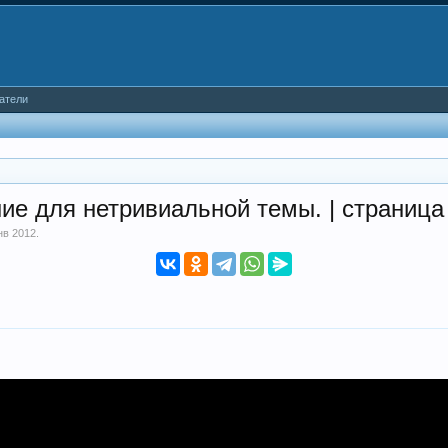
атели
ие для нетривиальной темы. | страница
нв 2012
.