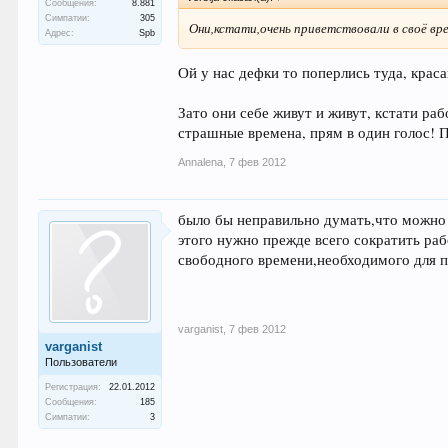
Сообщения:
8.881
Симпатии:
305
Они,кстати,очень приветствовали в своё вре
Адрес:
Spb
Ой у нас дефки то поперлись туда, крас
Зато они себе живут и живут, кстати раб
страшные времена, прям в один голос! 
Annalena
,
7 фев 2012
было бы неправильно думать,что можно 
этого нужно прежде всего сократить раб
свободного времени,необходимого для п
varganist
,
7 фев 2012
varganist
Пользователи
Регистрация:
22.01.2012
Сообщения:
185
Симпатии:
3