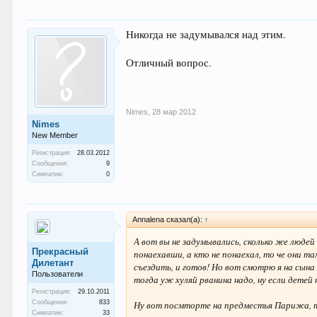
Никогда не задумывался над этим.
Отличный вопрос.
Nimes
,
28 мар 2012
Nimes
New Member
Регистрация:
28.03.2012
Сообщения:
9
Симпатии:
0
Annalena сказал(а):
↑
А вот вы не задумывались, сколько же люде
Прекрасный
понаехавши, а кто не понаехал, то че они т
Дилетант
съездить, и готов! Но вот смотрю я на сына
Пользователи
тогда уж хуляй рванина надо, ну если детей 
Регистрация:
29.10.2011
Сообщения:
833
Ну вот посмторте на предместья Парижа, та
Симпатии:
33