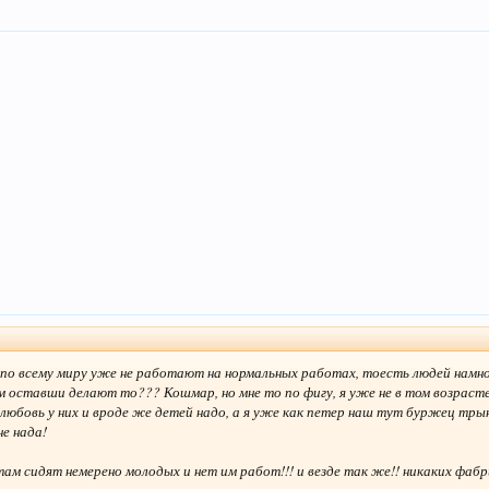
й по всему миру уже не работают на нормальных работах, тоесть людей намно
ам оставши делают то??? Кошмар, но мне то по фигу, я уже не в том возрасте
 любовь у них и вроде же детей надо, а я уже как петер наш тут буржец тры
не нада!
м сидят немерено молодых и нет им работ!!! и везде так же!! никаких фабри