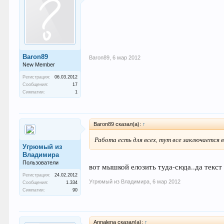
Baron89
Baron89
,
6 мар 2012
New Member
Регистрация:
06.03.2012
Сообщения:
17
Симпатии:
1
Baron89 сказал(а):
↑
Работа есть для всех, тут все заключается в
Угрюмый из
Владимира
Пользователи
вот мышкой елозить туда-сюда..да текст
Регистрация:
24.02.2012
Угрюмый из Владимира
,
6 мар 2012
Сообщения:
1.334
Симпатии:
90
Annalena сказал(а):
↑