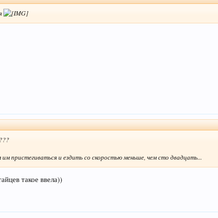
яя
е???
 им пристегиваться и ездить со скоростью меньше, чем сто двадцать...
айцев такое ввела))