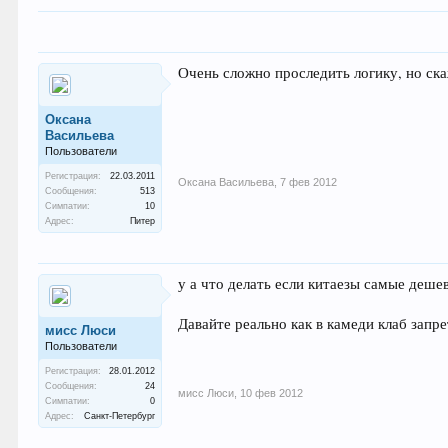
Очень сложно проследить логику, но ска
Оксана
Васильева
Пользователи
Регистрация:
22.03.2011
Оксана Васильева
,
7 фев 2012
Сообщения:
513
Симпатии:
10
Адрес:
Питер
у а что делать если китаезы самые деше
Давайте реально как в камеди клаб запр
мисс Люси
Пользователи
Регистрация:
28.01.2012
Сообщения:
24
мисс Люси
,
10 фев 2012
Симпатии:
0
Адрес:
Санкт-Петербург