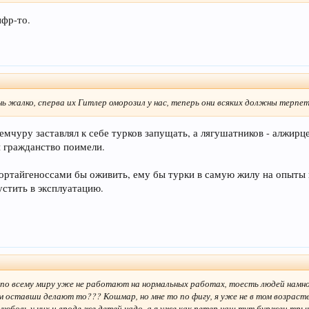
ифр-то.
нь жалко, сперва их Гитлер оморозил у нас, теперь они всяких должны терпе
мчуру заставлял к себе турков запущать, а лягушатников - алжирцев
и гражданство поимели.
ортайгеноссами бы оживить, ему бы турки в самую жилу на опыты 
устить в эксплуатацию.
й по всему миру уже не работают на нормальных работах, тоесть людей намно
ам оставши делают то??? Кошмар, но мне то по фигу, я уже не в том возрасте
 любовь у них и вроде же детей надо, а я уже как петер наш тут буржец тры