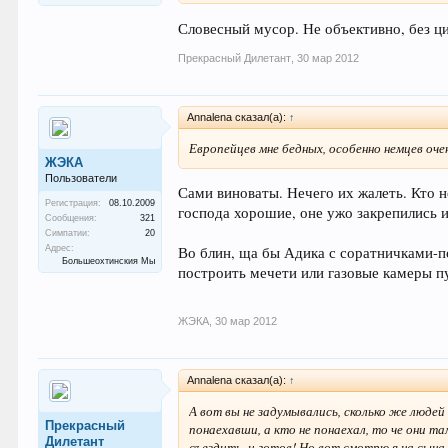
Словесный мусор. Не объективно, без ц
Прекрасный Дилетант
,
30 мар 2012
Annalena сказал(а):
↑
Европейцев мне бедных, особенно немцев оче
ЖЭКА
Пользователи
Сами виноваты. Нечего их жалеть. Кто не
Регистрация:
08.10.2009
господа хорошие, оне ужо закрепились 
Сообщения:
321
Симпатии:
20
Адрес:
Во блин, ща бы Адика с соратничками-п
Большеохтинския Мы
построить мечети или газовые камеры п
ЖЭКА
,
30 мар 2012
Annalena сказал(а):
↑
А вот вы не задумывались, сколько же люде
Прекрасный
понаехавши, а кто не понаехал, то че они т
Дилетант
съездить, и готов! Но вот смотрю я на сына