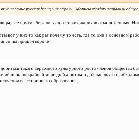
мя нашествие русских девиц в их страну....Метисы изрядно исправили общую
авицы, все почти сбежали взад от таких жанихов отмороженных. Ник
оты вот у них то как раз почему то есть, где то они в основном ра
Пипец им пришел короче!
добиться такого серьезного культурного роста членов общества б
очий день по крайней мере до 6,а потом и до5 часов,это необходи
олучения всестороннего образования,