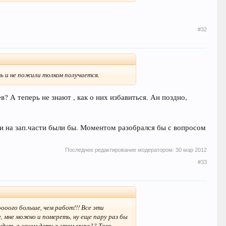
#32
ть и не пожили толком получается.
? А теперь не знают , как о них избавиться. Ан поздно,
и на зап.части были бы. Моментом разобрался бы с вопросом
Последнее редактирование модератором:
30 мар 2012
#33
ооого больше, чем работ!!! Все эти
, мне можно и помереть, ну еще пару раз бы
ндит, а зачем дети в этом мире?? Токо