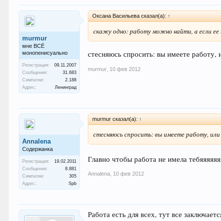
Оксана Васильева сказал(а):
↑
скажу одно: работу можно найти, а если ее
murmur
мне ВСЁ
стесняюсь спросить: вы имеете работу, 
монопенисуально
Регистрация:
09.11.2007
murmur
,
10 фев 2012
Сообщения:
31.683
Симпатии:
2.188
Адрес:
Ленинград
murmur сказал(а):
↑
стесняюсь спросить: вы имеете работу, или
Annalena
Содержанка
Главно чтобы работа не имела тебяяяяя
Регистрация:
19.02.2011
Сообщения:
8.881
Annalena
,
10 фев 2012
Симпатии:
305
Адрес:
Spb
Работа есть для всех, тут все заключаетс