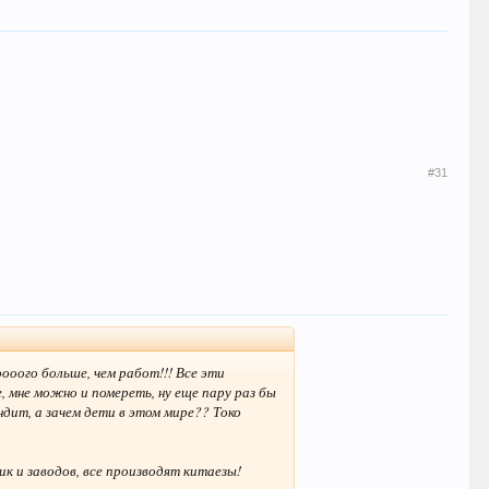
#31
ооого больше, чем работ!!! Все эти
, мне можно и помереть, ну еще пару раз бы
ндит, а зачем дети в этом мире?? Токо
к и заводов, все производят китаезы!