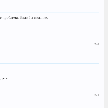
не проблема, было бы желание.
#23
цать...
#24