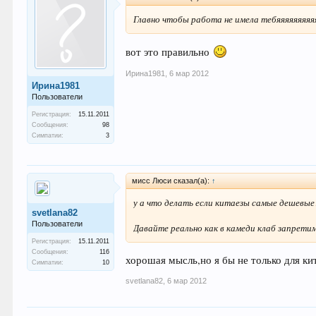
Главно чтобы работа не имела тебяяяяяяяя
вот это правильно
Ирина1981
,
6 мар 2012
Ирина1981
Пользователи
Регистрация:
15.11.2011
Сообщения:
98
Симпатии:
3
мисс Люси сказал(а):
↑
у а что делать если китаезы самые дешевы
svetlana82
Пользователи
Давайте реально как в камеди клаб запретим
Регистрация:
15.11.2011
Сообщения:
116
хорошая мысль,но я бы не только для кит
Симпатии:
10
svetlana82
,
6 мар 2012