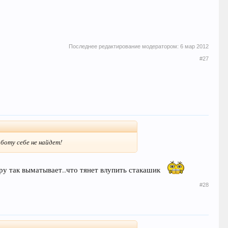
Последнее редактирование модератором:
6 мар 2012
#27
аботу себе не найдет!
еру так выматывает..что тянет влупить стакашик
#28