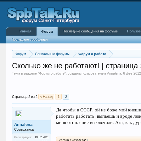
Главная
Последние сообщения на форуме
Пользов
Форум
Последние сообщения
Форум
Социальные форумы
Форум о работе
Сколько же не работают! | страница 
Тема в разделе "
Форум о работе
", создана пользователем
Annalena
,
6 фев 201
Страница 2 из 2
< Назад
1
2
Да чтобы в СССР, ой не боже мой кнешно
работать работать, выпьешь и вроде люк
меня отопление выключили. Ага, как дур
Annalena
Содержанка
Регистрация:
19.02.2011
versija сказал(а):
↑