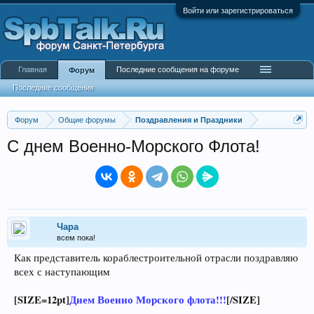
Войти или зарегистрироваться
Главная
Последние сообщения на форуме
Форум
Последние сообщения
Форум
Общие форумы
Поздравления и Праздники
С днем Военно-Морского Флота!
Чара
всем пока!
Как представитель кораблестроительной отрасли поздравляю
всех с наступающим
[SIZE=12pt]
Днем Военно Морского флота!!!
[/SIZE]