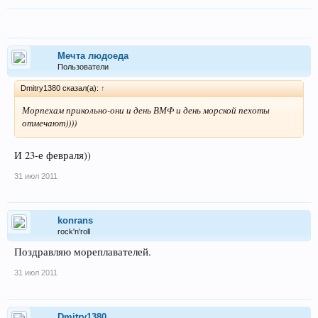
Мечта людоеда
Пользователи
Dmitry1380 сказал(а):
↑
Морпехам прикольно-они и день ВМФ и день морской пехоты
отмечают))))
И 23-е февраля))
31 июл 2011
konrans
rock'n'roll
Поздравляю мореплавателей.
31 июл 2011
Dmitry1380