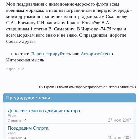
Мои поздравления с днем военно-морского флота всем
военным морякам, а нашим пограничным в первую очередь -
моим друзьям пограничникам контр-адмиралам Скалинову
С.А., Еремину Г.Н, капитану I ранга Ковалёву В.А.,
старшинам 1 статьи В. Самарину, В Чиркову -74-75 годы и
всем морякам кого знаю и не знаю. С праздником, дорогие
боевые друзья
... и к стате
(
Зарегистрируйтесь
или
Авторизуйтесь
)
.
Интересная мысль
2 фев 2012
(Вы должны войти или зарегистрироваться, чтобы ответить.)
Предыдущие темы
День системного администратора
Eldan
27 июл 2007
Ответов:
9
Поздравим Спирта
Zang
10 июл 2007
Ответов:
4