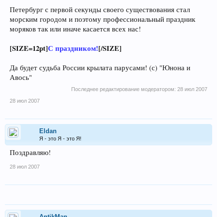
Петербург с первой секунды своего существования стал
морским городом и поэтому профессиональный праздник
моряков так или иначе касается всех нас!
[SIZE=12pt]
С праздником!
[/SIZE]
Да будет судьба России крылата парусами! (с) "Юнона и
Авось"
Последнее редактирование модератором:
28 июл 2007
28 июл 2007
Eldan
Я - это Я - это Я!
Поздравляю!
28 июл 2007
AntikMan