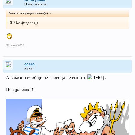
Пользователи
Мечта людоеда сказал(а):
↑
И 23-е февраля))
31 июл 2011
acero
Кл?ён
А в жизни вообще нет повода не выпить
.
Поздравляю!!!