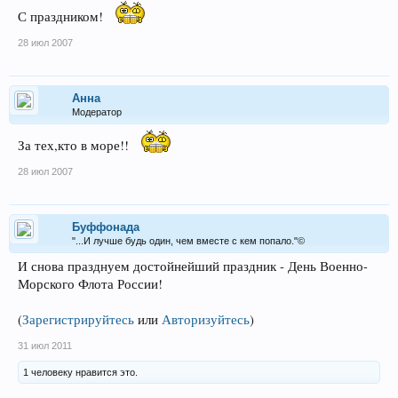
С праздником!
28 июл 2007
Анна
Модератор
За тех,кто в море!!
28 июл 2007
Буффонада
"...И лучше будь один, чем вместе с кем попало."©
И снова празднуем достойнейший праздник - День Военно-
Морского Флота России!
(
Зарегистрируйтесь
или
Авторизуйтесь
)
31 июл 2011
1 человеку нравится это.