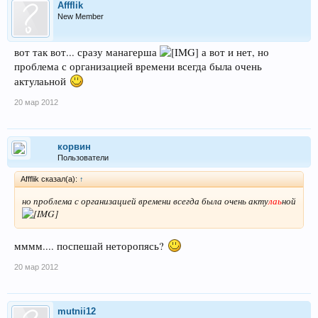
Affflik
New Member
вот так вот... сразу манагерша
а вот и нет, но
проблема с организацией времени всегда была очень
актулаьной
20 мар 2012
корвин
Пользователи
Affflik сказал(а):
↑
но проблема с организацией времени всегда была очень акту
лаь
ной
мммм.... поспешай неторопясь?
20 мар 2012
mutnii12