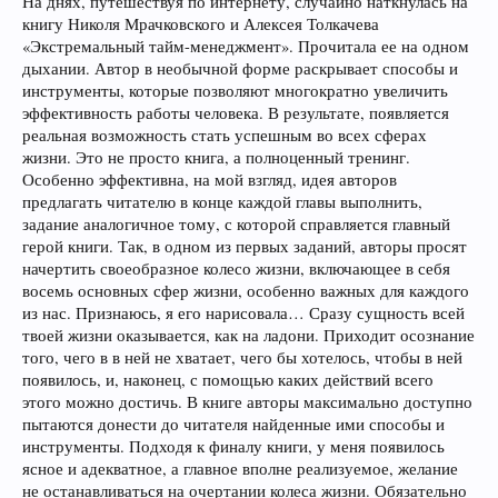
На днях, путешествуя по интернету, случайно наткнулась на
книгу Николя Мрачковского и Алексея Толкачева
«Экстремальный тайм-менеджмент». Прочитала ее на одном
дыхании. Автор в необычной форме раскрывает способы и
инструменты, которые позволяют многократно увеличить
эффективность работы человека. В результате, появляется
реальная возможность стать успешным во всех сферах
жизни. Это не просто книга, а полноценный тренинг.
Особенно эффективна, на мой взгляд, идея авторов
предлагать читателю в конце каждой главы выполнить,
задание аналогичное тому, с которой справляется главный
герой книги. Так, в одном из первых заданий, авторы просят
начертить своеобразное колесо жизни, включающее в себя
восемь основных сфер жизни, особенно важных для каждого
из нас. Признаюсь, я его нарисовала… Сразу сущность всей
твоей жизни оказывается, как на ладони. Приходит осознание
того, чего в в ней не хватает, чего бы хотелось, чтобы в ней
появилось, и, наконец, с помощью каких действий всего
этого можно достичь. В книге авторы максимально доступно
пытаются донести до читателя найденные ими способы и
инструменты. Подходя к финалу книги, у меня появилось
ясное и адекватное, а главное вполне реализуемое, желание
не останавливаться на очертании колеса жизни. Обязательно