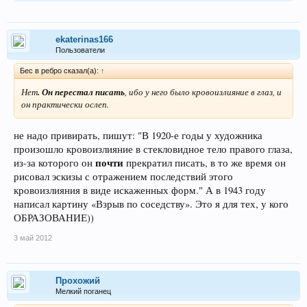
ekaterinas166
Пользователи
Бес в ребро сказал(а):
↑
Нет
. Он перестал писать
, ибо у него было кровоизлияние в глаз, и
он практически ослеп.
не надо привирать, пишут: "В 1920-е годы у художника
произошло кровоизлияние в стекловидное тело правого глаза,
почти
из-за которого он
прекратил писать, в то же время он
рисовал эскизы с отражением последствий этого
кровоизлияния в виде искаженных форм." А в 1943 году
написал картину «Взрыв по соседству». Это я для тех, у кого
ОБРАЗОВАНИЕ))
3 май 2012
Прохожий
Мелкий поганец