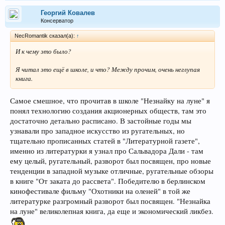
Георгий Ковалев
Консерватор
NecRomantik сказал(а):
↑
И к чему это было?
Я читал это ещё в школе, и что? Между прочим, очень неглупая
книга.
Самое смешное, что прочитав в школе "Незнайку на луне" я
понял технологию создания акционерных обществ, там это
достаточно детально расписано. В застойные годы мы
узнавали про западное искусство из ругательных, но
тщательно прописанных статей в "Литературной газете",
именно из литературки я узнал про Сальвадора Дали - там
ему целый, ругательный, разворот был посвящен, про новые
тенденции в западной музыке отличные, ругательные обзоры
в книге "От заката до рассвета". Победителю в берлинском
кинофестивале фильму "Охотники на оленей" в той же
литературке разгромный разворот был посвящен. "Незнайка
на луне" великолепная книга, да еще и экономический ликбез.