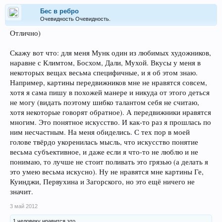
Бес в ребро
Очевидность Очевидность.
Отлично)
Скажу вот что: для меня Мунк один из любимых художников,
наравне с Климтом, Босхом, Дали, Мухой. Вкусы у меня в
некоторых вещах весьма специфичные, и я об этом знаю.
Например, картины передвижников мне не нравятся совсем,
хотя я сама пишу в похожей манере и никуда от этого деться
не могу (видать поэтому шибко талантом себя не считаю,
хотя некоторые говорят обратное). А передвижники нравятся
многим. Это понятное искусство. И как-то раз я прошлась по
ним несчастным. На меня обиделись. С тех пор в моей
голове твёрдо укоренилась мысль, что искусство понятие
весьма субъективное, и даже если я что-то не люблю и не
понимаю, то лучше не стоит поливать это грязью (а делать я
это умею весьма искусно). Ну не нравятся мне картины Ге,
Куинджи, Первухина и Загорского, но это ещё ничего не
значит.
3 май 2012
1 человеку нравится это.