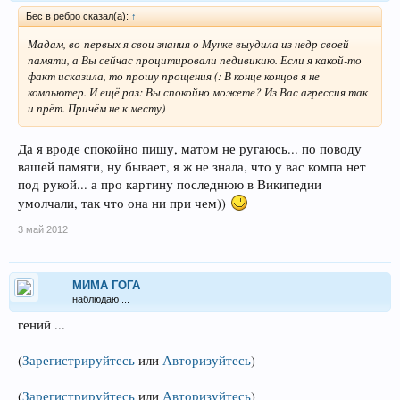
Бес в ребро сказал(а):
↑
Мадам, во-первых я свои знания о Мунке выудила из недр своей
памяти, а Вы сейчас процитировали педивикию. Если я какой-то
факт исказила, то прошу прощения (: В конце концов я не
компьютер. И ещё раз: Вы спокойно можете? Из Вас агрессия так
и прёт. Причём не к месту)
Да я вроде спокойно пишу, матом не ругаюсь... по поводу
вашей памяти, ну бывает, я ж не знала, что у вас компа нет
под рукой... а про картину последнюю в Википедии
умолчали, так что она ни при чем))
3 май 2012
МИМА ГОГА
наблюдаю ...
гений ...
(
Зарегистрируйтесь
или
Авторизуйтесь
)
(
Зарегистрируйтесь
или
Авторизуйтесь
)