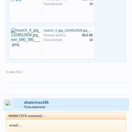
Просмотров:
10
munch_4_jpg_1324912939.jpg_min_690_395___.jpeg
Размер файла:
98,6 КБ
Просмотров:
10
3 май 2012
ekaterinas166
Пользователи
МИМА ГОГА сказал(а):
↑
гений ...