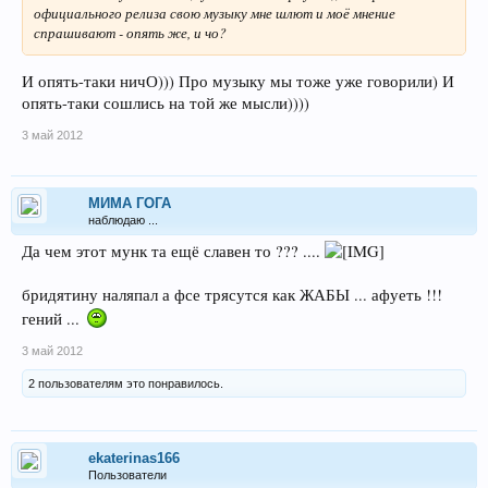
официального релиза свою музыку мне шлют и моё мнение
спрашивают - опять же, и чо?
И опять-таки ничО))) Про музыку мы тоже уже говорили) И
опять-таки сошлись на той же мысли))))
3 май 2012
МИМА ГОГА
наблюдаю ...
Да чем этот мунк та ещё славен то ??? ....
бридятину наляпал а фсе трясутся как ЖАБЫ ... афуеть !!!
гений ...
3 май 2012
2 пользователям это понравилось.
ekaterinas166
Пользователи