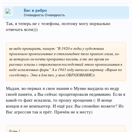
Бес в ребро
Очевидность Очевидность.
Так, я теперь не с телефона, поэтому могу нормально
отвечать всем)))
не надо привирать, пишут: "В 1920-е годы у художника
произошло кровоизлияние в стекловидное тело правого глаза, из-
за которого он почти прекратил писать, в то же время он
рисовал эскизы с отражением последствий этого кровоизлияния в
виде искаженных форм." А в 1943 году написал картину «Взрыв по
соседству». Это я для тех, у кого ОБРАЗОВАНИЕ))
Мадам, во-первых я свои знания о Мунке выудила из недр
своей памяти, а Вы сейчас процитировали педивикию. Если я
какой-то факт исказила, то прошу прощения (: В конце
концов я не компьютер. И ещё раз: Вы спокойно можете? Из
Вас агрессия так и прёт. Причём не к месту)
Есть !