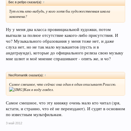
Бес в ребро сказал(а):
↑
Тут есть кто-нибудь, у кого хотя бы художественная школа
закончена?
Ну у меня два класса провинциальной художки, потом
выгнали за полное отсутствие какого-либо присутствия. И
чо? Музыкального образования у меня тоже нет, и даже
слуха нет, но не так мало музыкантов (пусть и в
андеграунде), которые до официального релиза свою музыку
мне шлют и моё мнение спрашивают - опять же, и чо?
NecRomantik сказал(а):
↑
Самое смешное, что сейчас она один в один описывает Роиссю.
Как в воду глядел.
Самое смешное, что эту книжку очень мало кто читал (зря,
кстати, и странно, что её не переиздают). И судят в основном
по известным мультфильмам.
3 май 2012