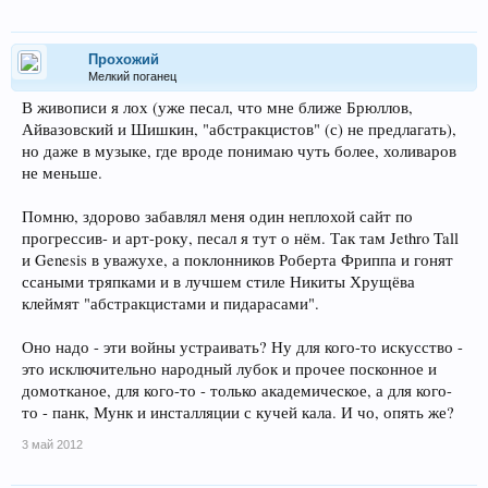
Прохожий
Мелкий поганец
В живописи я лох (уже песал, что мне ближе Брюллов,
Айвазовский и Шишкин, "абстракцистов" (с) не предлагать),
но даже в музыке, где вроде понимаю чуть более, холиваров
не меньше.
Помню, здорово забавлял меня один неплохой сайт по
прогрессив- и арт-року, песал я тут о нём. Так там Jethro Tall
и Genesis в уважухе, а поклонников Роберта Фриппа и гонят
ссаными тряпками и в лучшем стиле Никиты Хрущёва
клеймят "абстракцистами и пидарасами".
Оно надо - эти войны устраивать? Ну для кого-то искусство -
это исключительно народный лубок и прочее посконное и
домотканое, для кого-то - только академическое, а для кого-
то - панк, Мунк и инсталляции с кучей кала. И чо, опять же?
3 май 2012