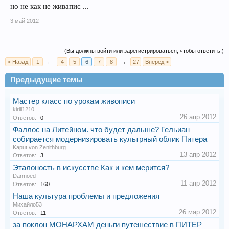
но не как не живапис ...
3 май 2012
(Вы должны войти или зарегистрироваться, чтобы ответить.)
< Назад
1
←
4
5
6
7
8
→
27
Вперёд >
Предыдущие темы
Мастер класс по урокам живописи
kirill1210
26 апр 2012
Ответов:
0
Фаллос на Литейном. что будет дальше? Гельиан
собирается модернизировать культрный облик Питера
Kaput von Zenithburg
13 апр 2012
Ответов:
3
Эталоность в искусстве Как и кем мерится?
Darmoed
11 апр 2012
Ответов:
160
Наша культура проблемы и предложения
Михайло53
26 мар 2012
Ответов:
11
за поклон МОНАРХАМ деньги путешествие в ПИТЕР