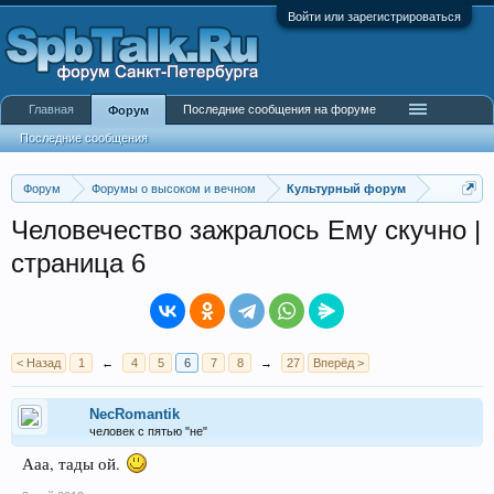
Войти или зарегистрироваться
Главная
Последние сообщения на форуме
Форум
Последние сообщения
Форум
Форумы о высоком и вечном
Культурный форум
Человечество зажралось Ему скучно |
страница 6
< Назад
1
←
4
5
6
7
8
→
27
Вперёд >
NecRomantik
человек с пятью "не"
Ааа, тады ой.