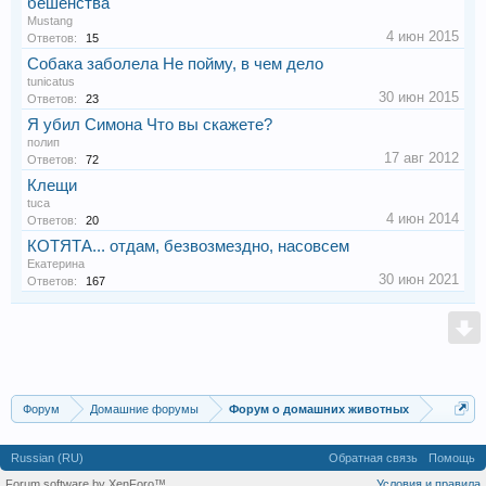
бешенства
Mustang
4 июн 2015
Ответов:
15
Собака заболела Не пойму, в чем дело
tunicatus
30 июн 2015
Ответов:
23
Я убил Симона Что вы скажете?
полип
17 авг 2012
Ответов:
72
Клещи
tuca
4 июн 2014
Ответов:
20
КОТЯТА... отдам, безвозмездно, насовсем
Екатерина
30 июн 2021
Ответов:
167
Форум
Домашние форумы
Форум о домашних животных
Russian (RU)
Обратная связь
Помощь
Forum software by XenForo™
Условия и правила