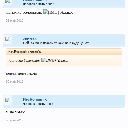
человек с пятью "не"
Лапочка беленькая.
Жалко.
26 май 2012
акимка
Сейчас меня покормят, сейчас я буду кушать.
NecRomantik сказал(а):
↑
Лапочка беленькая.
Жалко.
денех перечисли
26 май 2012
NecRomantik
человек с пятью "не"
Я не умею.
26 май 2012