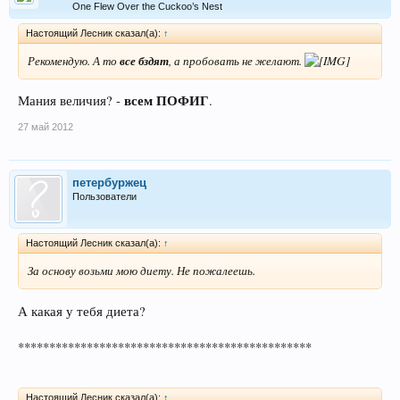
One Flew Over the Cuckoo’s Nest
Настоящий Лесник сказал(а):
↑
Рекомендую. А то
все бздят
, а пробовать не желают.
всем ПОФИГ
Мания величия? -
.
27 май 2012
петербуржец
Пользователи
Настоящий Лесник сказал(а):
↑
За основу возьми мою диету. Не пожалеешь.
А какая у тебя диета?
***********************************************
Настоящий Лесник сказал(а):
↑