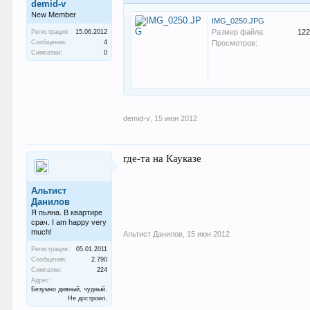
demid-v
New Member
IMG_0250.JPG
Размер файла:
122
Регистрация:
15.06.2012
Сообщения:
4
Просмотров:
Симпатии:
0
demid-v
,
15 июн 2012
где-та на Кауказе
Альтист
Данилов
Я пьяна. В квартире
срач. I am happy very
much!
Альтист Данилов
,
15 июн 2012
Регистрация:
05.01.2011
Сообщения:
2.790
Симпатии:
224
Адрес:
Безумно дивный, чудный.
Не достроил.