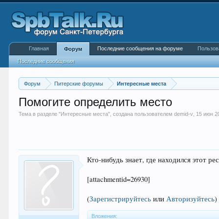
Главная
Последние сообщения на форуме
Пользов
Форум
Последние сообщения
Форум
Питерские форумы
Интересные места
Помогите определить место
Тема в разделе "
Интересные места
", создана пользователем
demid-v
,
15 июн 2
Кто-нибудь знает, где находился этот ре
[attachmentid=26930]
(
Зарегистрируйтесь
или
Авторизуйтесь
)
Вложения: