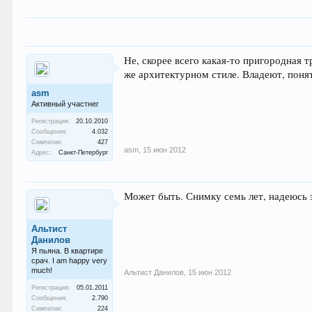
Не, скорее всего какая-то пригородная 
же архитектурном стиле. Владеют, понят
asm
Активный участнег
Регистрация:
20.10.2010
Сообщения:
4.032
Симпатии:
427
asm
,
15 июн 2012
Адрес:
Санкт-Петербург
Может быть. Снимку семь лет, надеюсь э
Альтист
Данилов
Я пьяна. В квартире
срач. I am happy very
much!
Альтист Данилов
,
15 июн 2012
Регистрация:
05.01.2011
Сообщения:
2.790
Симпатии:
224