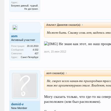
Адрес:
Безумно дивный, чудный.
Не достроил.
Альтист Данилов сказал(а):
↑
Может быть. Снимку семь лет, надеюсь этот
asm
Активный участнег
Не знаю как этот, но наш процв
Регистрация:
20.10.2010
Сообщения:
4.032
asm
,
15 июн 2012
Симпатии:
427
Адрес:
Санкт-Петербург
asm сказал(а):
↑
Не, скорее всего какая-то пригородная трас
том же архитектурном стиле. Владеют, поня
Могу сказать только, что где-то на севе
расположен (или был расположен).
demid-v
New Member