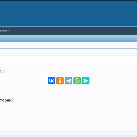
атели
012
.
сторан?