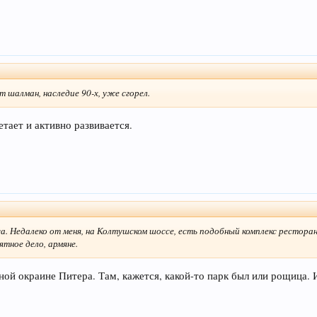
 шалман, наследие 90-х, уже сгорел.
етает и активно развивается.
са. Недалеко от меня, на Колтушском шоссе, есть подобный комплекс рестора
тное дело, армяне.
рной окраине Питера. Там, кажется, какой-то парк был или рощица. 