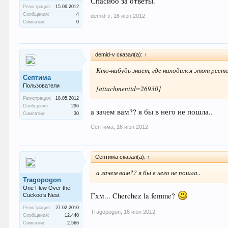
Спасибо за ответы.
Регистрация:
15.06.2012
Сообщения:
4
demid-v
,
16 июн 2012
Симпатии:
0
demid-v сказал(а):
↑
Кто-нибудь знает, где находился этот рест
Септима
Пользователи
[attachmentid=26930]
Регистрация:
18.05.2012
Сообщения:
296
а зачем вам?? я бы в него не пошла..
Симпатии:
30
Септима
,
16 июн 2012
Септима сказал(а):
↑
а зачем вам?? я бы в него не пошла..
Tragopogon
One Flew Over the
Гхм... Cherchez la femme?
Cuckoo’s Nest
Регистрация:
27.02.2010
Tragopogon
,
16 июн 2012
Сообщения:
12.440
Симпатии:
2.566