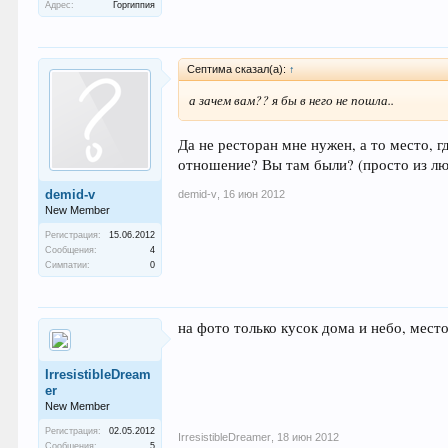
Адрес:
Горгиппия
Септима сказал(а):
↑
а зачем вам?? я бы в него не пошла..
Да не ресторан мне нужен, а то место, г
отношение? Вы там были? (просто из л
demid-v
demid-v
,
16 июн 2012
New Member
Регистрация:
15.06.2012
Сообщения:
4
Симпатии:
0
на фото только кусок дома и небо, место
IrresistibleDream
er
New Member
Регистрация:
02.05.2012
IrresistibleDreamer
,
18 июн 2012
Сообщения:
5