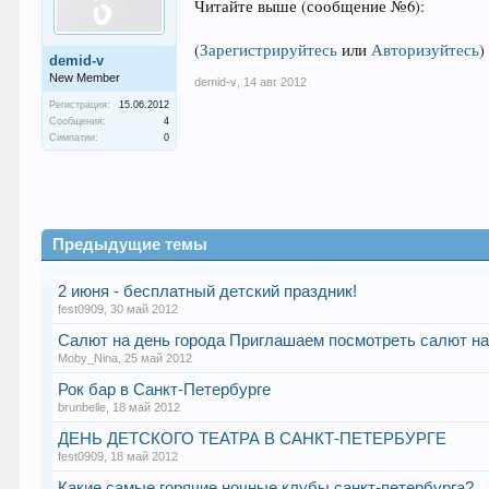
Читайте выше (сообщение №6):
(
Зарегистрируйтесь
или
Авторизуйтесь
)
demid-v
New Member
demid-v
,
14 авг 2012
Регистрация:
15.06.2012
Сообщения:
4
Симпатии:
0
Предыдущие темы
2 июня - бесплатный детский праздник!
fest0909
,
30 май 2012
Салют на день города Приглашаем посмотреть салют н
Moby_Nina
,
25 май 2012
Рок бар в Санкт-Петербурге
brunbelle
,
18 май 2012
ДЕНЬ ДЕТСКОГО ТЕАТРА В САНКТ-ПЕТЕРБУРГЕ
fest0909
,
18 май 2012
Какие самые горячие ночные клубы санкт-петербурга?