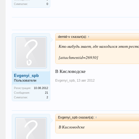
Симпатии:
0
demid-v сказал(а):
↑
Кто-нибудь знает, где находился этот рест
[attachmentid=26930]
В Кисловодске
Evgenyi_spb
Пользователи
Evgenyi_spb
,
13 авг 2012
Регистрация:
10.08.2012
Сообщения:
21
Симпатии:
2
Evgenyi_spb сказал(а):
↑
В Кисловодске