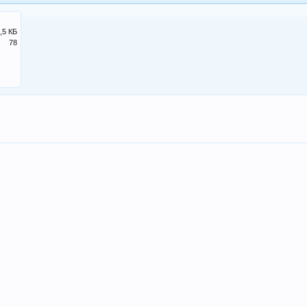
,5 КБ
78