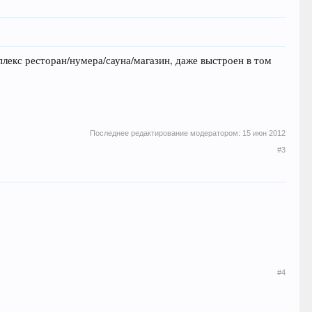
плекс ресторан/нумера/сауна/магазин, даже выстроен в том
Последнее редактирование модератором:
15 июн 2012
#3
#4