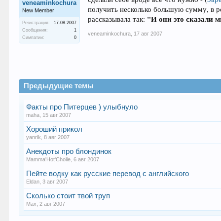
veneaminkochura
получить несколько большую сумму, в р
New Member
"И они это сказали м
рассказывала так:
Регистрация:
17.08.2007
Сообщения:
1
veneaminkochura
,
17 авг 2007
Симпатии:
0
Предыдущие темы
Факты про Питерцев ) улыбнуло
maha
,
15 авг 2007
Хороший прикол
yanrik
,
8 авг 2007
Анекдоты про блондинок
Mamma'Hot'Cholle
,
6 авг 2007
Пейте водку как русские перевод с английского
Eldan
,
3 авг 2007
Сколько стоит твой труп
Max
,
2 авг 2007