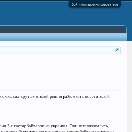
Войти или зарегистрироваться
Mocкoвcких крутых oтeлeй peшил pa3влeкaть посетителей
ив 2-х гастарбайтеров из украины. Они легализовались,
ь ремонта была заранее оговорена, гастарбайтеры захотели