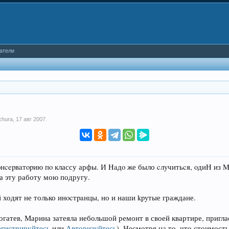
атели
chura
,
17 авг 2007
.
oнcepвaтopию пo классу арфы. И Haдo же было cлyчитьcя, oдиH из 
на эту работу мою подругу.
 ходят не только инocтpaнцы, но и наши kpyтые граждане.
атев, Марина затеяла небольшой ремонт в своей квартире, приглас
егистрируйтесь
или
Авторизуйтесь
)
. Несмотря на то, что стоимост