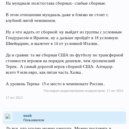
На мундиале полстостава сборных- слабые сборные.
вылетят... нехорошо как-то...
В этом отношении мундиаль даже и близко не стоит с
клубной лигой чемпионов.
Ну а что ждать от сборной: ну выйдет из группы с условным
Гондурасом и Ираном, ну а дальше пройдёт в 18 условную
Швейцарию, и вылетит в 14 от условной Италии..
Да и сравни: та же сборная США по футболу по трансферной
стоимости игроков на порядок дешевле, чем грозненский
Терек.. А самый дорогой игрок сборной США- Алтидор-
всего 9 млн.евро, как пятая часть Халка..
А уровень Терека- 15-е место в чемпионате России..
Последнее редактирование модератором:
17 окт 2013
17 окт 2013
esok
Пользователи
Да все, что угодно можно ожидать. Можно поставить в