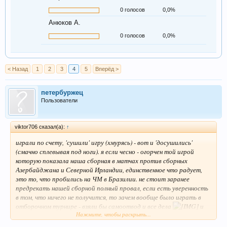
0 голосов
0,0%
Анюков А.
0 голосов
0,0%
< Назад
1
2
3
4
5
Вперёд >
петербуржец
Пользователи
viktor706 сказал(а):
↑
играли по счету, 'сушили' игру (хмурясь) - вот и 'досушились'
(смачно сплевывая под ноги). я если чесно - огорчен той игрой
которую показала наша сборная в матчах против сборных
Азербайджана и Северной Ирландии, единственное что радует,
это то, что пробились на ЧМ в Бразилии. не стоит заранее
предрекать нашей сборной полный провал, если есть уверенность
в том, что ничего не получится, то зачем вообще было играть в
отборочном турнире - взяли бы самоотвод и все дела
и
Нажмите, чтобы раскрыть...
вообще странно как-то: сборная пробилась на финальную часть
ЧМ, а никто и не рад этому... сразу начали 'каркать', мол сразу