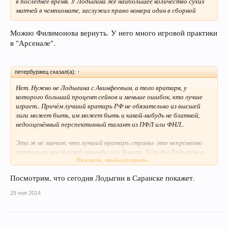
в последнее время. У Лодыгина же наибольшее количество сухих
матчей в чемпионате, заслужил право номера один в сборной
Можно Филимонова вернуть. У него много игровой практики
в "Арсенале".
петербуржец сказал(а):
↑
Нет. Нужно не Лодыгина с Акинфеевым, а того вратаря, у
которого больший процент сейвов и меньше ошибок, кто лучше
играет.. Причём лучший вратарь РФ не обязательно из высшей
лиги может быть, им может быть и какой-нибудь не блатной,
недооценённый перспективный талант из ПФЛ или ФНЛ..
Это ж не значит, что лучший вратарь страны- это непременно
вратарь из московской команды или Зенита. Если бы Лодыгина в
Нажмите, чтобы раскрыть...
Зенит не взяли, то думаю он бы никогда не попал даже во вторые
вратари сборной РФ..
Посмотрим, что сегодня Лодыгин в Саранске покажет.
Игрокам не из Зенита или не из Москвы трудно пробиться в
29 ноя 2014
сборную. Возможно есть и зенитовско-московское лобби в
сборной.