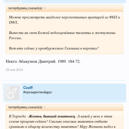
петербуржец сказал(а):
↑
Можно просмотреть наиболее перспективных вратарей из ФНЛ и
ПФЛ..
Вывести на свет Божий недооценённые таланты и жемчужины
России..
Вот кто сейчас у оренбуржского Газовика в воротах?
Некто Абакумов Дмитрий. 1989. 184-72.
29 ноя 2014
Скиff
#президентмойдруг
петербуржец сказал(а):
↑
В Торпедо -
Жевнов, бывший зенитовец
.. А какой у него в этом
сезоне процент сейвов? Сколько опасных моментов отбито
сравнимо к общему количеству моментов? Игру Жевнова видел в