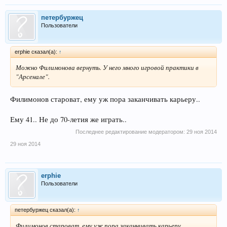
петербуржец
Пользователи
erphie сказал(а):
↑
Можно Филимонова вернуть. У него много игровой практики в
"Арсенале".
Филимонов староват, ему уж пора заканчивать карьеру..
Ему 41.. Не до 70-летия же играть..
Последнее редактирование модератором:
29 ноя 2014
29 ноя 2014
erphie
Пользователи
петербуржец сказал(а):
↑
Филимонов староват, ему уж пора заканчивать карьеру..