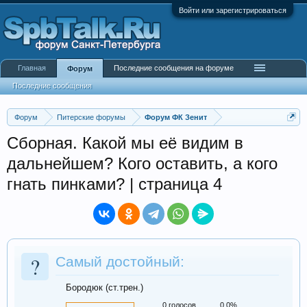
Войти или зарегистрироваться
Главная
Последние сообщения на форуме
Форум
Последние сообщения
Форум
Питерские форумы
Форум ФК Зенит
Сборная. Какой мы её видим в
дальнейшем? Кого оставить, а кого
гнать пинками? | страница 4
?
Самый достойный:
Бородюк (ст.трен.)
0 голосов
0,0%