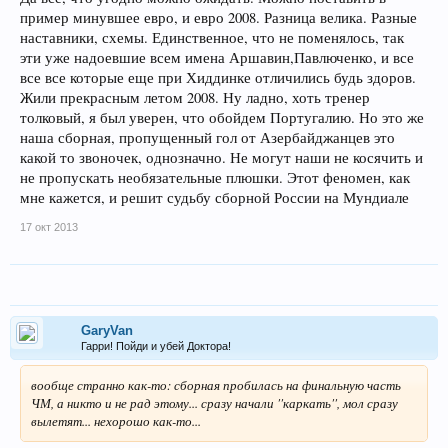
пример минувшее евро, и евро 2008. Разница велика. Разные
наставники, схемы. Единственное, что не поменялось, так
эти уже надоевшие всем имена Аршавин,Павлюченко, и все
все все которые еще при Хиддинке отличились будь здоров.
Жили прекрасным летом 2008. Ну ладно, хоть тренер
толковый, я был уверен, что обойдем Португалию. Но это же
наша сборная, пропущенный гол от Азербайджанцев это
какой то звоночек, однозначно. Не могут наши не косячить и
не пропускать необязательные плюшки. Этот феномен, как
мне кажется, и решит судьбу сборной России на Мундиале
17 окт 2013
GaryVan
Гарри! Пойди и убей Доктора!
вообще странно как-то: сборная пробилась на финальную часть
ЧМ, а никто и не рад этому... сразу начали ''каркать'', мол сразу
вылетят... нехорошо как-то...