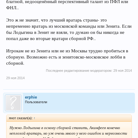
блатной, недооценённый перспективный талант из ПФЛ или
ФНЛ..
Это ж не значит, что лучший вратарь страны- это
непременно вратарь из московской команды или Зенита. Если
бы Лодыгина в Зенит не взяли, то думаю он бы никогда не
попал даже во вторые вратари сборной РФ..
Игрокам не из Зенита или не из Москвы трудно пробиться в
сборную. Возможно есть и зенитовско-московское лобби в
сборной.
Последнее редактирование модератором:
29 ноя 2014
29 ноя 2014
erphie
Пользователи
янот сказал(а):
↑
Нужно Лодыгина в основу сборной ставить, Акинфеев конечно
неплохой вратарь, но уж очень много у него ошибок и нервозности