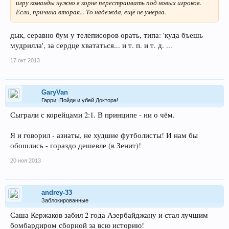
игру команды нужно в корне перестраивать под новых игроков.
Если, причина вторая... То надежда, ещё не умерла.
дык, серавно бум у телеписоров орать, типа: 'куда бъешь
мудрилла', за сердце хвататься... и т. п. и т. д. ...
17 окт 2013
GaryVan
Гарри! Пойди и убей Доктора!
Сыграли с корейцами 2:1. В принципе - ни о чём.
Я и говорил - азиаты, не худшие футболисты! И нам бы
обошлись - гораздо дешевле (в Зенит)!
20 ноя 2013
andrey-33
Заблокированные
Саша Кержаков забил 2 года Азербайджану и стал лучшим
бомбардиром сборной за всю историю!