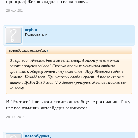
проиграл) Жевнов надолго сел на лавку..
29 ноя 2014
erphie
Пользователи
петербуржец сказал(а):
↑
В Торпедо - Жевнов, бывший зенитовец.. А какой у него в этом
сезоне процент сейвов? Сколько опасных моментов отбито
сравнимо к общему количеству моментов? Игру Жевнова видел в
Зените.. Ненадёжен.. При угловых слабо играет.. А после ляпов в
матче с ЦСКА 2010 года (1-3 Зенит проиграл) Жевнов надолго сел
на лавку..
В "Ростове" Плетикоса стоит: он вообще не россиянин. Так у
нас все команды-аутсайдеры закончатся.
29 ноя 2014
петербуржец