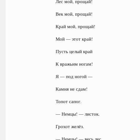
Лес мой, прощай!
Век мой, прощай!
Край мой, прощай!
Мой — этот край!
Пусть целый край
К вражьим ногам!
Я — под ногой —
Камня не сдам!
Топот сапог.
— Немцы! — листок.
Грохот желёз.
— Немцы! — весь лес.