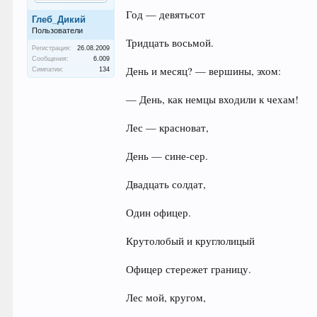
Год — девятьсот
Глеб_Дикий
Пользователи
Тридцать восьмой.
Регистрация:
26.08.2009
Сообщения:
6.009
День и месяц? — вершины, эхом:
Симпатии:
134
— День, как немцы входили к чехам!
Лес — красноват,
День — сине-сер.
Двадцать солдат,
Один офицер.
Крутолобый и круглолицый
Офицер стережет границу.
Лес мой, кругом,