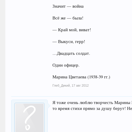
Значит — война
Всё же — была!
— Край мой, виват!
— Выкуси, герр!
…Двадцать солдат.
Один офицер.
Марина Цветаева (1938-39 гг.)
Глеб_Дикий
,
17 авг 2012
Я тоже очень люблю творчесть Марины 
то время стихи прямо за душу берут! Не