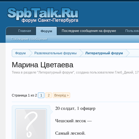
Главная
Последние сообщения на форуме
Пользов
Форум
Последние сообщения
Форум
Развлекательные форумы
Литературный форум
Марина Цветаева
Тема в разделе "
Литературный форум
", создана пользователем
Глеб_Дикий
,
17
Страница 1 из 2
1
2
Вперёд >
20 солдат, 1 офицер
Чешский лесок —
Самый лесной.