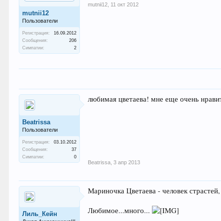
mutnii12
,
11 окт 2012
mutnii12
Пользователи
Регистрация:
16.09.2012
Сообщения:
206
Симпатии:
2
любимая цветаева! мне еще очень нравит
Beatrissa
Пользователи
Регистрация:
03.10.2012
Сообщения:
37
Симпатии:
0
Beatrissa
,
3 апр 2013
Мариночка Цветаева - человек страстей,
Любимое...много...
Лиль_Кейн