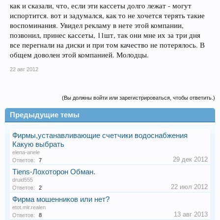
как и сказали, что, если эти кассеты долго лежат - могут
испортится. вот и задумался, как то не хочется терять такие
воспоминания. Увидел рекламу в нете этой компании,
позвонил, принес кассеты, 11шт, так они мне их за три дня
все перегнали на диски и при том качество не потерялось. В
общем доволен этой компанией. Молодцы.
22 авг 2012
(Вы должны войти или зарегистрироваться, чтобы ответить.)
Предыдущие темы
Фирмы,устанавливающие счетчики водоснабжения
Какую выбрать
elena-anele
29 дек 2012
Ответов:
7
Тiens-Лохоторон Обман.
druid555
22 июл 2012
Ответов:
2
Фирма мошенников или нет?
etot.mir.realen
13 авг 2013
Ответов:
8