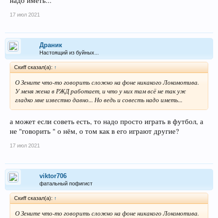
надо иметь...
17 июл 2021
Драник
Настоящий из буйных...
Скиff сказал(а):
↑
О Зените что-то говорить сложно на фоне никакого Локомотива.
У меня жена в РЖД работает, и что у них там всё не так уж
гладко мне известно давно... Но ведь и совесть надо иметь...
а может если советь есть, то надо просто играть в футбол, а
не "говорить " о нём, о том как в его играют другие?
17 июл 2021
viktor706
фатальный пофигист
Скиff сказал(а):
↑
О Зените что-то говорить сложно на фоне никакого Локомотива.