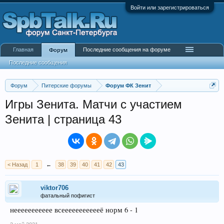
Войти или зарегистрироваться
Главная
Последние сообщения на форуме
Форум
Последние сообщения
Форум
Питерские форумы
Форум ФК Зенит
Игры Зенита. Матчи с участием
Зенита | страница 43
< Назад
1
←
38
39
40
41
42
43
viktor706
фатальный пофигист
неееееееееее всеееееееееееё норм 6 - 1