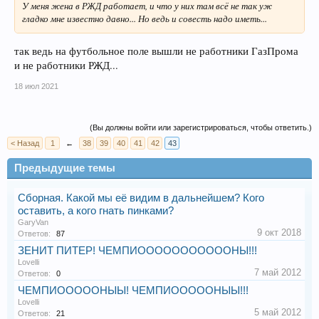
У меня жена в РЖД работает, и что у них там всё не так уж
гладко мне известно давно... Но ведь и совесть надо иметь...
так ведь на футбольное поле вышли не работники ГазПрома
и не работники РЖД...
18 июл 2021
(Вы должны войти или зарегистрироваться, чтобы ответить.)
< Назад
1
←
38
39
40
41
42
43
Предыдущие темы
Сборная. Какой мы её видим в дальнейшем? Кого
оставить, а кого гнать пинками?
GaryVan
9 окт 2018
Ответов:
87
ЗЕНИТ ПИТЕР! ЧЕМПИОООООООООООНЫ!!!
Lovelli
7 май 2012
Ответов:
0
ЧЕМПИОООООНЫЫ! ЧЕМПИОООООНЫЫ!!!
Lovelli
5 май 2012
Ответов:
21