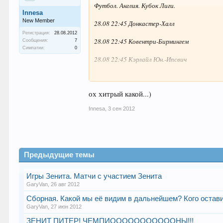
Футбол. Англия. Кубок Лиги.
Innesa
New Member
28.08 22:45 Донкастер-Халл
Регистрация:
28.08.2012
28.08 22:45 Ковентри-Бирмингем
Сообщения:
7
Симпатии:
0
28.08 22:45 Кэрлайл Юн.-Ипсвич
28.08 22:45 Ноттингем Форест-Уиган Атле
ох хитрый какой...)
28.08 22:45 Престон-Кристалл Пэлас
Innesa
,
3 сен 2012
есть ли эксперты в анг.футболе?)хотелось
Предыдущие темы
Игры Зенита. Матчи с участием Зенита
GaryVan
,
26 авг 2012
Сборная. Какой мы её видим в дальнейшем? Кого оставит
GaryVan
,
27 июн 2012
ЗЕНИТ ПИТЕР! ЧЕМПИОООООООООООНЫ!!!