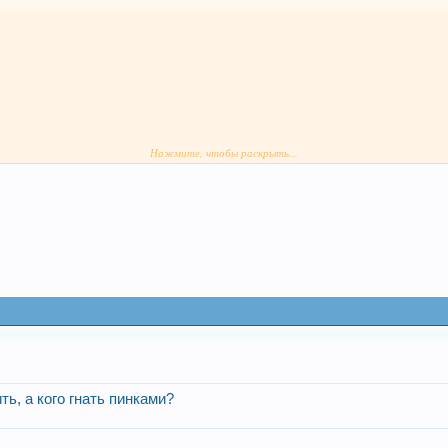
Нажмите, чтобы раскрыть...
тик
 бы услышать мнения по этим матчам)
ь, а кого гнать пинками?