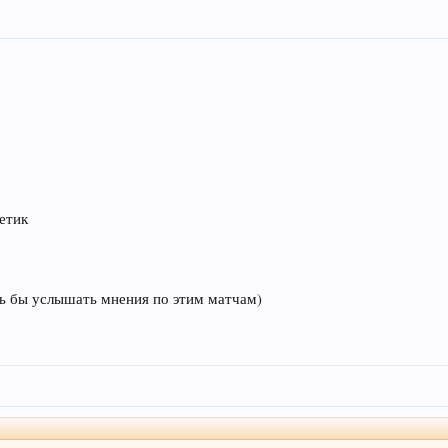
летик
сь бы услышать мнения по этим матчам)