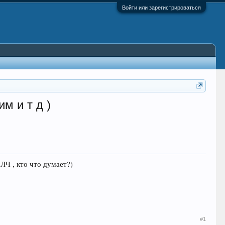
Войти или зарегистрироваться
м и т д )
 ЛЧ , кто что думает?)
#1