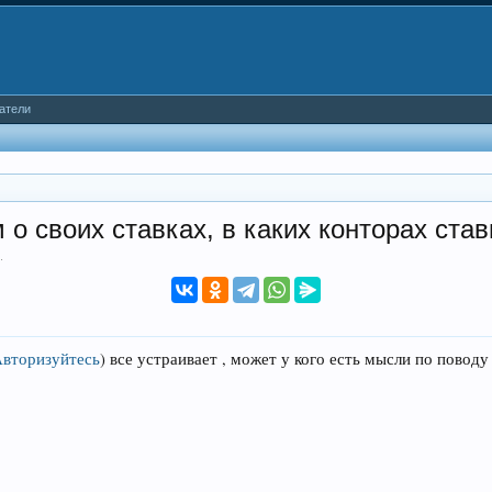
атели
 своих ставках, в каких конторах стави
2
.
Авторизуйтесь
)
все устраивает , может у кого есть мысли по поводу