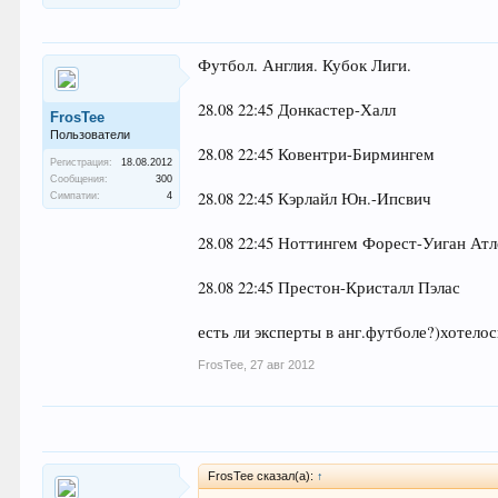
Футбол. Англия. Кубок Лиги.
28.08 22:45 Донкастер-Халл
FrosTee
Пользователи
28.08 22:45 Ковентри-Бирмингем
Регистрация:
18.08.2012
Сообщения:
300
28.08 22:45 Кэрлайл Юн.-Ипсвич
Симпатии:
4
28.08 22:45 Ноттингем Форест-Уиган Ат
28.08 22:45 Престон-Кристалл Пэлас
есть ли эксперты в анг.футболе?)хотело
FrosTee
,
27 авг 2012
FrosTee сказал(а):
↑