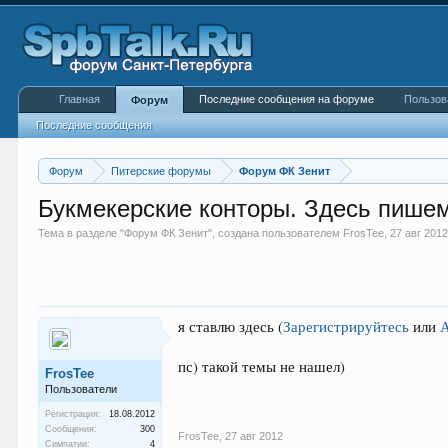
Главная
Последние сообщения на форуме
Пользов
Форум
Последние сообщения
Форум
Питерские форумы
Форум ФК Зенит
Букмекерские конторы. Здесь пишем о
Тема в разделе "
Форум ФК Зенит
", создана пользователем
FrosTee
,
27 авг 201
я ставлю здесь
(
Зарегистрируйтесь
или
пс) такой темы не нашел)
FrosTee
Пользователи
Регистрация:
18.08.2012
Сообщения:
300
FrosTee
,
27 авг 2012
Симпатии:
4