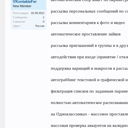
VKontakteFer
New Member
рассылка персональных сообщений по 
Регистрация:
02.09.2012
Сообщения:
1
рассылка комментариев к фото и видео
Симпатии:
0
Адрес:
Россия
автоматическое проставление лайков
рассылка приглашений в группы и в дру
автодействия при входе (принятие / от
поддержка вариаций и макросов в рассы
автограббинг текстовой и графической 
фильтрация списков по заданным парам
полностью автоматическое распознавание
на Одноклассниках - массовое проставлен
массовая проверка аккаунтов на валидно