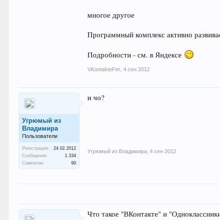
многое другое
Программный комплекс активно развива
Подробности - см. в Яндексе
VKontakteFer
,
4 сен 2012
и чо?
Угрюмый из
Владимира
Пользователи
Регистрация:
24.02.2012
Угрюмый из Владимира
,
4 сен 2012
Сообщения:
1.334
Симпатии:
90
Что такое "ВКонтакте" и "Одноклассник