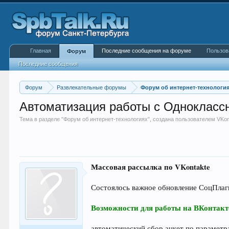
Главная
Последние сообщения на форуме
Пользов
Форум
Последние сообщения
Форум
Развлекательные форумы
Форум об интернет-технологи
Автоматизация работы с Одноклассн
Тема в разделе "
Форум об интернет-технологиях
", создана пользователем
VKon
Массовая рассылка по VKontakte
Состоялось важное обновление СоцПлагин
Возможности для работы на ВКонтакт
автоматический сбор анкет по параметрам