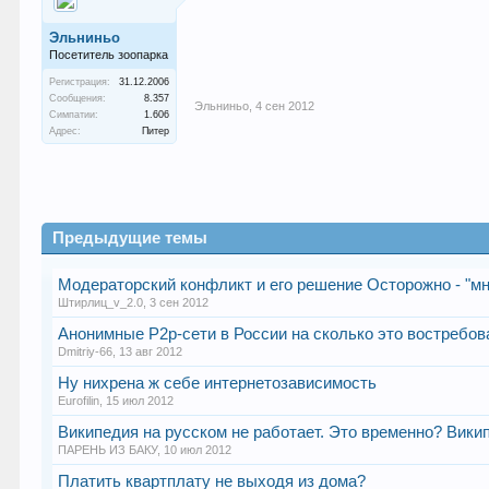
Эльниньо
Посетитель зоопарка
Регистрация:
31.12.2006
Сообщения:
8.357
Эльниньо
,
4 сен 2012
Симпатии:
1.606
Адрес:
Питер
Предыдущие темы
Модераторский конфликт и его решение Осторожно - "мн
Штирлиц_v_2.0
,
3 сен 2012
Анонимные P2p-сети в России на сколько это востребов
Dmitriy-66
,
13 авг 2012
Ну нихрена ж себе интернетозависимость
Eurofilin
,
15 июл 2012
Википедия на русском не работает. Это временно? Вики
ПАРЕНЬ ИЗ БАКУ
,
10 июл 2012
Платить квартплату не выходя из дома?