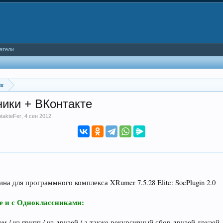
атели
ях
ики + ВКонтакте
takteFer
,
4 сен 2012
.
а для программного комплекса XRumer 7.5.28 Elite: SocPlugin 2.0
е и с Одноклассниками:
 / из групп / из друзей / а также рекурсивный сбор друзей друзей