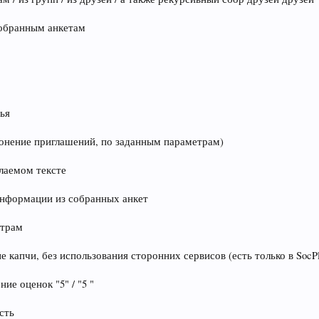
собранным анкетам
зья
клонение приглашений, по заданным параметрам)
лаемом тексте
информации из собранных анкет
етрам
 капчи, без использования сторонних сервисов (есть только в SocPl
ие оценок "5" / "5 "
сть