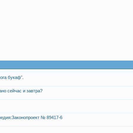
ога букаф".
ано сейчас и завтра?
педия:Законопроект № 89417-6