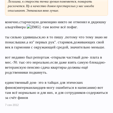
Лелишна, к старости точка зрения поменяется, помирать
расхочется. Ну а качество домов престарелых у нас иногда
описывают. Эвтаназия явно лучше.
конечно,старческую деменцию никто не отменял и дядюшку
альцгеймера
-там вопче всё пофиг.
ты сильно удивишься,но я то пишу ,потому что тему знаю не
понаслышке,а из" первых рук". стариков,доживающих свой
век в гармонии с окружающей средой, значительно меньше.
вот недавно был репортаж -открыли частный дом- плата в
мес.-50. тыс-это нереально,если даже взять самую блокадно-
ветеранскую пенсию сдача квартиры-должны ещё
родственники подкинуть.
единственный дом- это в тайцах для этических
финов(ингерманландцев-могу ошибиться в написании)-вот
там всё нормально и для них, и для сотрудников-содержиться
за счёт финов
7 сен 2012