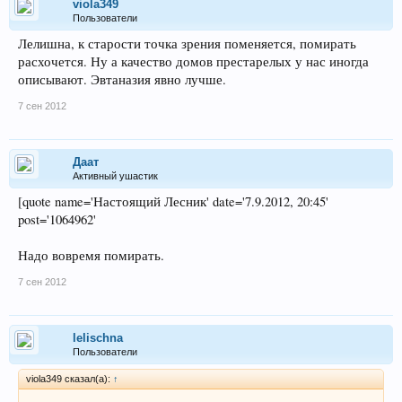
viola349
Пользователи
Лелишна, к старости точка зрения поменяется, помирать
расхочется. Ну а качество домов престарелых у нас иногда
описывают. Эвтаназия явно лучше.
7 сен 2012
Даат
Активный ушастик
[quote name='Настоящий Лесник' date='7.9.2012, 20:45'
post='1064962'
Надо вовремя помирать.
7 сен 2012
lelischna
Пользователи
viola349 сказал(а):
↑