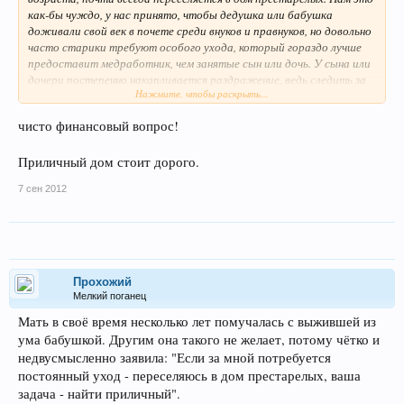
как-бы чуждо, у нас принято, чтобы дедушка или бабушка
доживали свой век в почете среди внуков и правнуков, но довольно
часто старики требуют особого ухода, который гораздо лучше
предоставит медработник, чем занятые сын или дочь. У сына или
дочери постепенно накапливается раздражение, ведь следить за
Нажмите, чтобы раскрыть...
старым человеком - тяжелая и ??довольно часто грязная работа,
и рано или поздно это выливается в ссоры, в кучу негатива на
чисто финансовый вопрос!
голову деда или бабки, которые будут чувствовать себя обузой
для родственников.
Приличный дом стоит дорого.
7 сен 2012
Прохожий
Мелкий поганец
Мать в своё время несколько лет помучалась с выжившей из
ума бабушкой. Другим она такого не желает, потому чётко и
недвусмысленно заявила: "Если за мной потребуется
постоянный уход - переселяюсь в дом престарелых, ваша
задача - найти приличный".