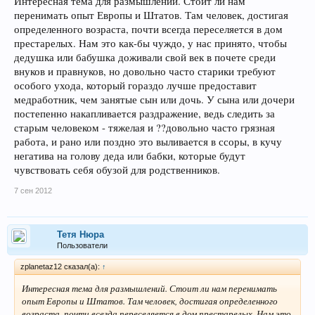
Интересная тема для размышлений. Стоит ли нам
перенимать опыт Европы и Штатов. Там человек, достигая
определенного возраста, почти всегда переселяется в дом
престарелых. Нам это как-бы чуждо, у нас принято, чтобы
дедушка или бабушка доживали свой век в почете среди
внуков и правнуков, но довольно часто старики требуют
особого ухода, который гораздо лучше предоставит
медработник, чем занятые сын или дочь. У сына или дочери
постепенно накапливается раздражение, ведь следить за
старым человеком - тяжелая и ??довольно часто грязная
работа, и рано или поздно это выливается в ссоры, в кучу
негатива на голову деда или бабки, которые будут
чувствовать себя обузой для родственников.
7 сен 2012
Тетя Нюра
Пользователи
zplanetaz12 сказал(а):
↑
Интересная тема для размышлений. Стоит ли нам перенимать
опыт Европы и Штатов. Там человек, достигая определенного
возраста, почти всегда переселяется в дом престарелых. Нам это