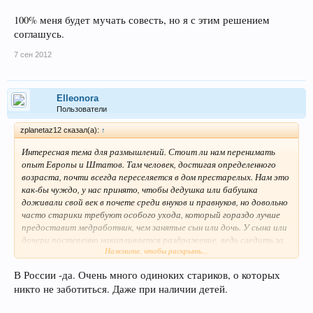
100% меня будет мучать совесть, но я с этим решением
соглашусь.
7 сен 2012
Elleonora
Пользователи
zplanetaz12 сказал(а):
↑
Интересная тема для размышлений. Стоит ли нам перенимать
опыт Европы и Штатов. Там человек, достигая определенного
возраста, почти всегда переселяется в дом престарелых. Нам это
как-бы чуждо, у нас принято, чтобы дедушка или бабушка
доживали свой век в почете среди внуков и правнуков, но довольно
часто старики требуют особого ухода, который гораздо лучше
предоставит медработник, чем занятые сын или дочь. У сына или
дочери постепенно накапливается раздражение, ведь следить за
Нажмите, чтобы раскрыть...
старым человеком - тяжелая и ??довольно часто грязная работа,
и рано или поздно это выливается в ссоры, в кучу негатива на
В России -да. Очень много одиноких стариков, о которых
голову деда или бабки, которые будут чувствовать себя обузой
никто не заботиться. Даже при наличии детей.
для родственников.