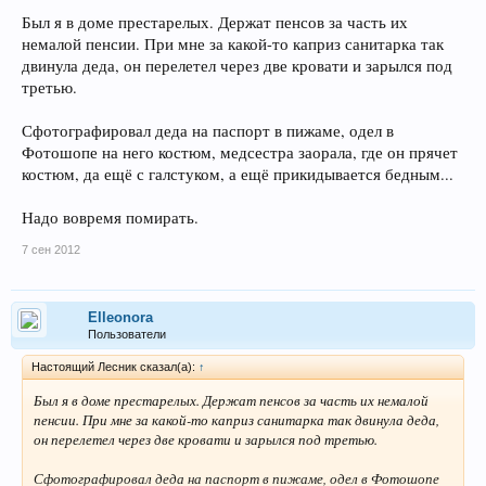
Был я в доме престарелых. Держат пенсов за часть их
немалой пенсии. При мне за какой-то каприз санитарка так
двинула деда, он перелетел через две кровати и зарылся под
третью.
Сфотографировал деда на паспорт в пижаме, одел в
Фотошопе на него костюм, медсестра заорала, где он прячет
костюм, да ещё с галстуком, а ещё прикидывается бедным...
Надо вовремя помирать.
7 сен 2012
Elleonora
Пользователи
Настоящий Лесник сказал(а):
↑
Был я в доме престарелых. Держат пенсов за часть их немалой
пенсии. При мне за какой-то каприз санитарка так двинула деда,
он перелетел через две кровати и зарылся под третью.
Сфотографировал деда на паспорт в пижаме, одел в Фотошопе