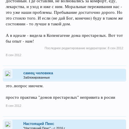
достойный. Где оставляя, не волновались за комфорт, еду,
лекарства, и уход и иже с ним. Моральные переживания нас -
это уже наши проблемы. Пребывание достаточно дорого. Но
это стоило того. И если (не дай Бог, конечно) буду в таком же
состоянии - то лучше в такой дом.
А в идеале - видела в Копенгагене дома престарелых. Вот тот
бы опыт - нам!
Последнее редактирование модератором:
8 сен 2012
8 сен 2012
самец человека
Заблокированные
это..вопрос ниочем.
просто практика "домов престарелых" непривита в росии
8 сен 2012
Настоящий Пенс
"Настоящий Пенс" - с 2016 г