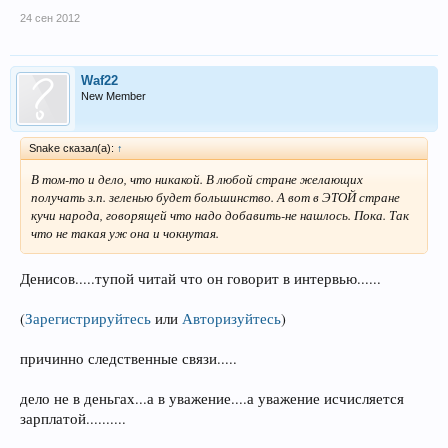
24 сен 2012
Waf22
New Member
Snake сказал(а):
↑
В том-то и дело, что никакой. В любой стране желающих
получать з.п. зеленью будет большинство. А вот в ЭТОЙ стране
кучи народа, говорящей что надо добавить-не нашлось. Пока. Так
что не такая уж она и чокнутая.
Денисов.....тупой читай что он говорит в интервью......
(
Зарегистрируйтесь
или
Авторизуйтесь
)
причинно следственные связи.....
дело не в деньгах...а в уважение....а уважение исчисляется
зарплатой..........