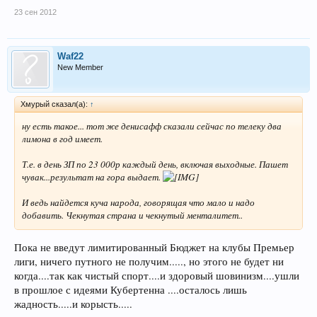
23 сен 2012
Waf22
New Member
Хмурый сказал(а):
↑
ну есть такое... тот же денисафф сказали сейчас по телеку два
лимона в год имеет.
Т.е. в день ЗП по 23 000р каждый день, включая выходные. Пашет
чувак...
результат
на гора выдает.
И ведь найдется куча народа, говорящая что мало и надо
добавить. Чекнутая страна и чекнутый менталитет..
Пока не введут лимитированный Бюджет на клубы Премьер
лиги, ничего путного не получим....., но этого не будет ни
когда....так как чистый спорт....и здоровый шовинизм....ушли
в прошлое с идеями Кубертенна ....осталось лишь
жадность.....и корысть.....