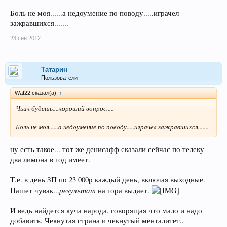
Боль не моя......а недоумение по поводу.....играчел
зажравшихся.......
23 сен 2012
Татарин
Пользователи
Waf22 сказал(а):
↑
Чьих будешь....хороший вопрос.....
Боль не моя......а недоумение по поводу.....играчел зажравшихся.......
ну есть такое... тот же денисафф сказали сейчас по телеку
два лимона в год имеет.
Т.е. в день ЗП по 23 000р каждый день, включая выходные.
результат
Пашет чувак...
на гора выдает.
И ведь найдется куча народа, говорящая что мало и надо
добавить. Чекнутая страна и чекнутый менталитет..