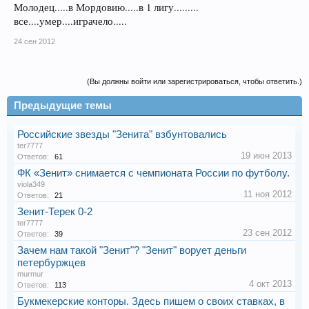
Молодец.....в Мордовию.....в 1 лигу.........
все....умер....играчело.....
24 сен 2012
(Вы должны войти или зарегистрироваться, чтобы ответить.)
Предыдущие темы
Российские звезды "Зенита" взбунтовались
ter7777
19 июн 2013
Ответов:
61
ФК «Зенит» снимается с чемпионата России по футболу.
viola349
11 ноя 2012
Ответов:
21
Зенит-Терек 0-2
ter7777
23 сен 2012
Ответов:
39
Зачем нам такой "Зенит"? "Зенит" ворует деньги
петербуржцев
murmur
4 окт 2013
Ответов:
113
Букмекерские конторы. Здесь пишем о своих ставках, в