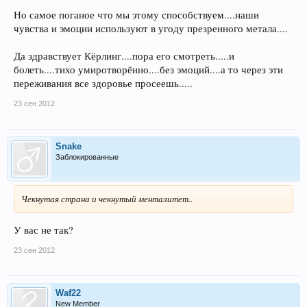
Но самое поганое что мы этому способствуем....наши
чувства и эмоции используют в угоду презренного метала....
Да здравствует Кёрлинг....пора его смотреть.....и
болеть....тихо умиротворённо....без эмоций....а то через эти
переживания все здоровье просеешь.....
23 сен 2012
Snake
Заблокированные
Чекнутая страна и чекнутый менталитет..
У вас не так?
23 сен 2012
Waf22
New Member