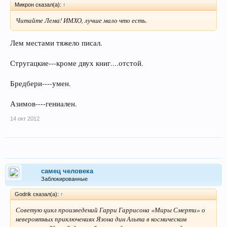
Микрон сказал(а):
↑
Читайте Лема! ИМХО, лучше мало что есть.
Лем местами тяжело писал.
Стругацкие---кроме двух книг....отстой.
Бредбери----умен.
Азимов----гениален.
14 окт 2012
самец человека
Заблокированные
Godrik сказал(а):
↑
Советую цикл произведений Гарри Гаррисона «Миры Смерти» о
невероятных приключениях Язона дин Альта в космическом