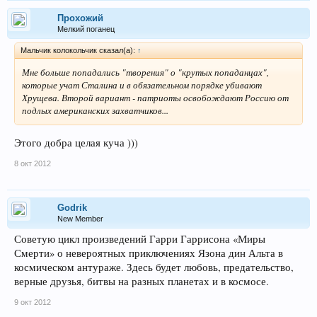
Прохожий
Мелкий поганец
Мальчик колокольчик сказал(а):
↑
Мне больше попадались "творения" о "крутых попаданцах",
которые учат Сталина и в обязательном порядке убивают
Хрущева. Второй вариант - патриоты освобождают Россию от
подлых американских захватчиков...
Этого добра целая куча )))
8 окт 2012
Godrik
New Member
Советую цикл произведений Гарри Гаррисона «Миры
Смерти» о невероятных приключениях Язона дин Альта в
космическом антураже. Здесь будет любовь, предательство,
верные друзья, битвы на разных планетах и в космосе.
9 окт 2012