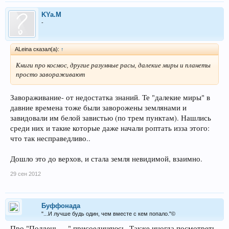
KYa.M
-
ALeina сказал(а):
↑
Книги про космос, другие разумные расы, далекие миры и планеты
просто завораживают
Завораживание- от недостатка знаний. Те "далекие миры" в
давние времена тоже были заворожены землянами и
завидовали им белой завистью (по трем пунктам). Нашлись
среди них и такие которые даже начали роптать изза этого:
что так несправедливо..
Дошло это до верхов, и стала земля невидимой, взаимно.
29 сен 2012
Буффонада
"...И лучше будь один, чем вместе с кем попало."©
Про "Полдень....." присоединяюсь. Также иногда посмотреть