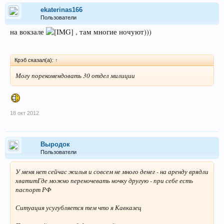
ekaterinas166
Пользователи
на вокзале
, там многие ночуют)))
Крэб сказал(а):
↑
Могу порекомендовать 30 отдел милиции
18 окт 2012
Выродок
Пользователи
У меня нет сейчас жилья и совсем не много денег - на аренду врядли
хватитГде можно переночевать ночку другую - при себе есть
паспорт РФ
Ситуация усугубляется тем что я Кавказец