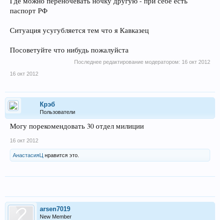
Где можно переночевать ночку другую - при себе есть
паспорт РФ
Ситуация усугубляется тем что я Кавказец
Посоветуйте что нибудь пожалуйста
Последнее редактирование модератором:
16 окт 2012
16 окт 2012
Крэб
Пользователи
Могу порекомендовать 30 отдел милиции
16 окт 2012
АнастасияЦ
нравится это.
arsen7019
New Member