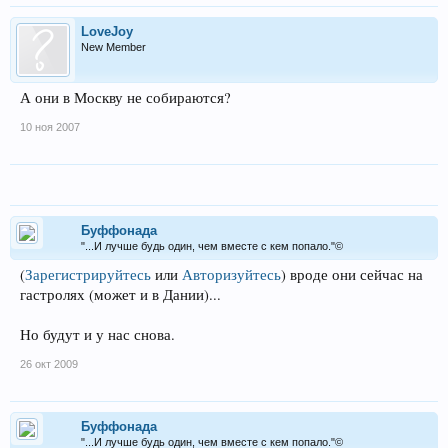
LoveJoy
New Member
А они в Москву не собираются?
10 ноя 2007
Буффонада
"...И лучше будь один, чем вместе с кем попало."©
(
Зарегистрируйтесь
или
Авторизуйтесь
)
вроде они сейчас на
гастролях (может и в Дании)...
Но будут и у нас снова.
26 окт 2009
Буффонада
"...И лучше будь один, чем вместе с кем попало."©