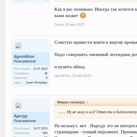
Как я вас понимаю. Иногда так хочется 
вами может
Текна
,
18 июл 2013
Советую принести книги в жертву крова
Надо совершить овеянный легендами де
dgorokhov
Пользователи
и купить айпад.
Регистрация:
21.07.2013
Сообщения:
46
dgorokhov
,
23 июл 2013
Симпатии:
9
Адрес:
Санкт-Петербург
Микрон сказал(а):
↑
......... Ну не могу и всё! Отнести в библиоте
Арктур
Пользователи
Не возьмут, нет . Народу это не интере
Регистрация:
14.07.2013
страницами - тонкий пергамент. Причина
Сообщения:
640