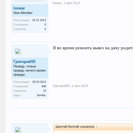
lonear
,
1 июл 2013
lonear
New Member
Регистрация:
01.07.2013
Сообщения:
9
Симпатии:
0
Я во время ремонта вывез на дачу родите
Григорий55
Правду, только
правду, ничего кроме
правды.
Регистрация:
26.03.2013
Григорий55
,
1 июл 2013
Сообщения:
948
Симпатии:
15
Адрес:
КичКас
Шалтай-Болтай сказал(а):
↑