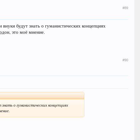
#89
и внуки будут знать о гуманистических концепциях
рдон, это моё мнение.
#90
 знать о гуманистических концепциях
нение.