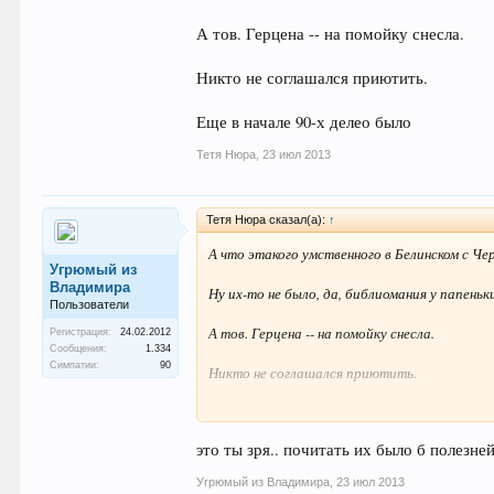
А тов. Герцена -- на помойку снесла.
Никто не соглашался приютить.
Еще в начале 90-х делео было
Тетя Нюра
,
23 июл 2013
Тетя Нюра сказал(а):
↑
А что этакого умственного в Белинском с Ч
Угрюмый из
Владимира
Ну их-то не было, да, библиомания у папеньк
Пользователи
А тов. Герцена -- на помойку снесла.
Регистрация:
24.02.2012
Сообщения:
1.334
Симпатии:
90
Никто не соглашался приютить.
Еще в начале 90-х делео было
это ты зря.. почитать их было б полезн
Угрюмый из Владимира
,
23 июл 2013