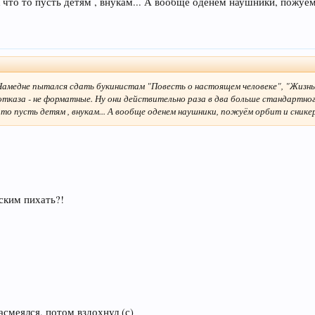
что то пусть детям , внукам... А вообще оденем наушники, пожуём
. Намедне пытался сдать букинистам "Повесть о настоящем человеке", "Жизн
отказа - не форматные. Ну они действительно раза в два больше стандартног
о пусть детям , внукам... А вообще оденем наушники, пожуём орбит и сникер
ским пихать?!
смеялся, потом вздохнул (с)