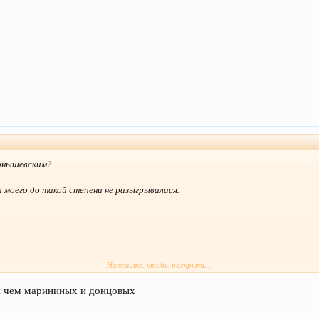
ернышевским?
и моего до такой степени не разыгрывалася.
Нажмите, чтобы раскрыть...
ей чем марининых и донцовых