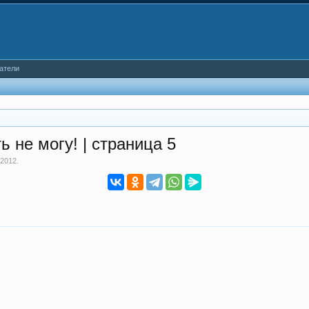
атели
 не могу! | страница 5
 2012
.