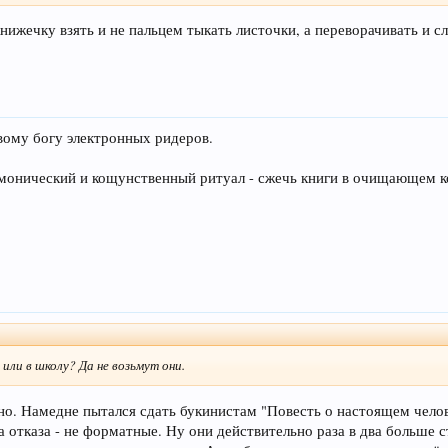
книжечку взять и не пальцем тыкать листочки, а переворачивать и с
вому богу электронных ридеров.
монический и кощунственный ритуал - сжечь книги в очищающем к
ку или в школу? Да не возьмут они.
сно. Намедне пытался сдать букинистам "Повесть о настоящем чело
 отказа - не форматные. Ну они действительно раза в два больше 