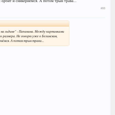
 орбит и сникернёмся. А потом трын трава...
#88
ь на льдине" - Папанина. Между картинками
о размера. Не говорю уже о Белинском,
нёмся. А потом трын трава...