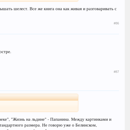
лышать шелест. Все же книга она как живая и разговаривать с
#86
остре.
#87
веке", "Жизнь на льдине" - Папанина. Между картинками и
стандартного размера. Не говорю уже о Белинском,