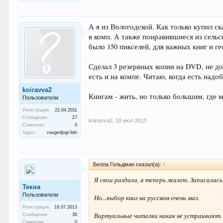
А я из Вологодской. Как только купил ск
в комп. А также понравившиеся из сельс
было 150 пикселей, для важных книг и г
Сделал 3 резервных копии на DVD, не до
есть и на компе. Читаю, когда есть надо
koiravva2
Книгам - жить, но только большим, где 
Пользователи
Регистрация:
22.04.2011
Сообщения:
27
koiravva2
,
18 июл 2013
Симпатии:
0
Адрес:
vaugedjogi-lidn
Белла Гольдман сказал(а):
↑
Я свои раздала, а теперь жалею. Записалась
Текна
Пользователи
Но...выбор книг на русском очень мал.
Регистрация:
18.07.2013
Виртуальные читалки никак не устраивают. 
Сообщения:
36
Симпатии:
0