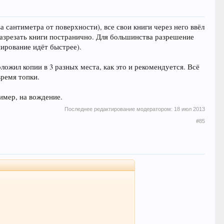
а сантиметра от поверхности), все свои книги через него ввёл
разрезать книги постранично. Для большинства разрешение
нирование идёт быстрее).
ожил копии в 3 разных места, как это и рекомендуется. Всё
время топки.
имер, на вождение.
Последнее редактирование модератором:
18 июл 2013
#85