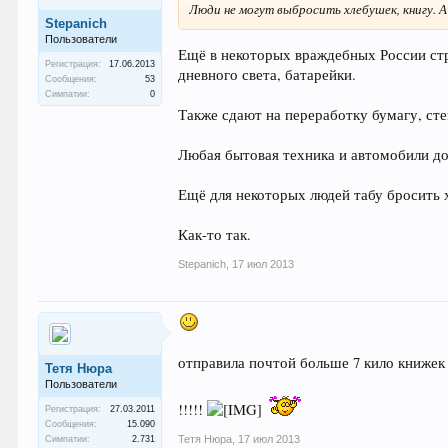
Люди не могут выбросить хлебушек, книгу. 
Stepanich
Пользователи
Ещё в некоторых враждебных России ст
Регистрация:
17.06.2013
дневного света, батарейки.
Сообщения:
53
Симпатии:
0
Также сдают на переработку бумагу, сте
Любая бытовая техника и автомобили до
Ещё для некоторых людей табу бросить 
Как-то так.
Stepanich
,
17 июл 2013
отправила почтой больше 7 кило книжек
Тетя Нюра
Пользователи
!!!!!
Регистрация:
27.03.2011
Сообщения:
15.090
Тетя Нюра
,
17 июл 2013
Симпатии:
2.731