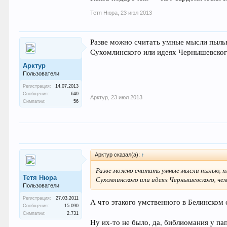
Тетя Нюра
,
23 июл 2013
Разве можно считать умные мысли пылью
Сухомлинского или идеях Чернышевского,
Арктур
Пользователи
Регистрация:
14.07.2013
Сообщения:
640
Арктур
,
23 июл 2013
Симпатии:
56
Арктур сказал(а):
↑
Разве можно считать умные мысли пылью, пл
Тетя Нюра
Сухомлинского или идеях Чернышевского, чем 
Пользователи
Регистрация:
27.03.2011
А что этакого умственного в Белинском
Сообщения:
15.090
Симпатии:
2.731
Ну их-то не было, да, библиомания у па