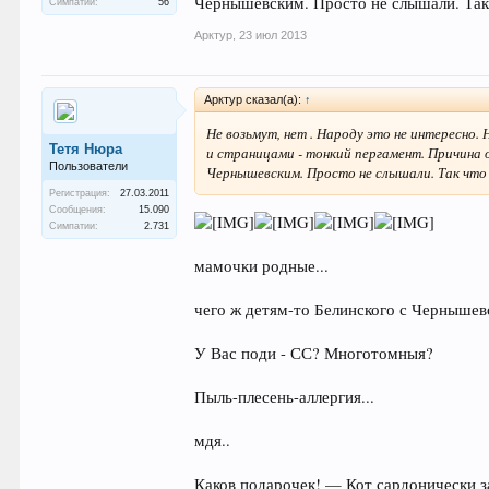
Чернышевским. Просто не слышали. Так 
Симпатии:
56
Арктур
,
23 июл 2013
Арктур сказал(а):
↑
Не возьмут, нет . Народу это не интересно
Тетя Нюра
и страницами - тонкий пергамент. Причина 
Пользователи
Чернышевским. Просто не слышали. Так что т
Регистрация:
27.03.2011
Сообщения:
15.090
Симпатии:
2.731
мамочки родные...
чего ж детям-то Белинского с Чернышев
У Вас поди - СС? Многотомныя?
Пыль-плесень-аллергия...
мдя..
Каков подарочек! — Кот сардонически за