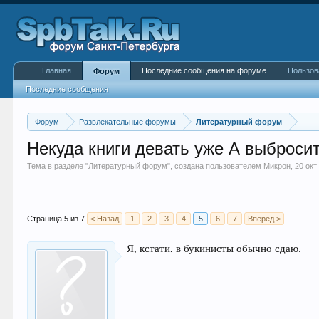
Главная
Последние сообщения на форуме
Пользов
Форум
Последние сообщения
Форум
Развлекательные форумы
Литературный форум
Некуда книги девать уже А выбросить
Тема в разделе "
Литературный форум
", создана пользователем
Микрон
,
20 окт
Страница 5 из 7
< Назад
1
2
3
4
5
6
7
Вперёд >
Я, кстати, в букинисты обычно сдаю.