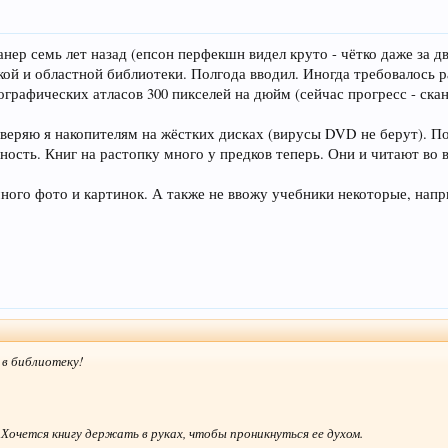
анер семь лет назад (епсон перфекшн видел круто - чётко даже за дв
кой и областной библиотеки. Полгода вводил. Иногда требовалось 
еографических атласов 300 пикселей на дюйм (сейчас прогресс - ска
веряю я накопителям на жёстких дисках (вирусы DVD не берут). Пол
бность. Книг на растопку много у предков теперь. Они и читают во 
много фото и картинок. А также не ввожу учебники некоторые, напр
 в библиотеку!
Хочется книгу держать в руках, чтобы проникнуться ее духом.