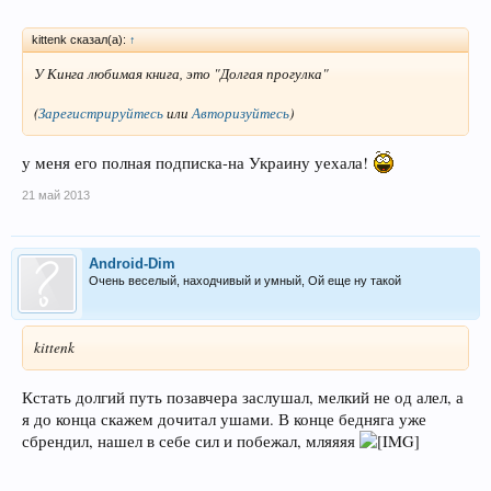
kittenk сказал(а):
↑
У Кинга любимая книга, это "Долгая прогулка"
(
Зарегистрируйтесь
или
Авторизуйтесь
)
у меня его полная подписка-на Украину уехала!
21 май 2013
Android-Dim
Очень веселый, находчивый и умный, Ой еще ну такой
kittenk
Кстать долгий путь позавчера заслушал, мелкий не од алел, а
я до конца скажем дочитал ушами. В конце бедняга уже
сбрендил, нашел в себе сил и побежал, мляяяя