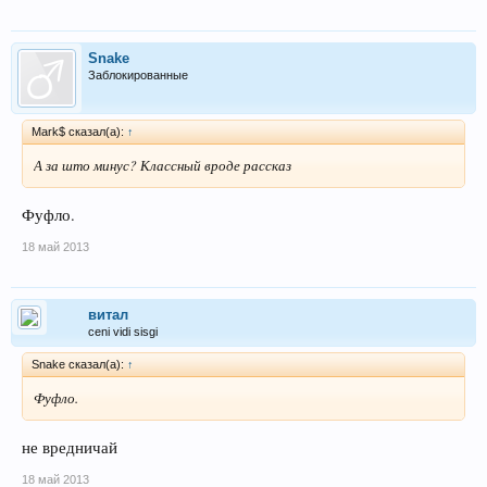
Snake
Заблокированные
Mark$ сказал(а):
↑
А за што минус? Классный вроде рассказ
Фуфло.
18 май 2013
витал
ceni vidi sisgi
Snake сказал(а):
↑
Фуфло.
не вредничай
18 май 2013