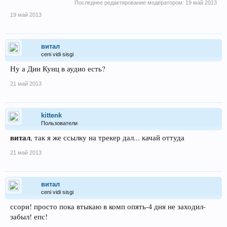
Последнее редактирование модератором:
19 май 2013
19 май 2013
витал
ceni vidi sisgi
Ну а Дин Кунц в аудио есть?
21 май 2013
kittenk
Пользователи
витал
, так я же ссылку на трекер дал... качай оттуда
21 май 2013
витал
ceni vidi sisgi
ссори! просто пока втыкаю в комп опять-4 дня не заходил-
забыл! епс!