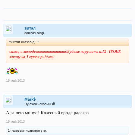
витал
ceni vidi sisgi
murmur сказал(а):
↑
самец и молодешшшшшшшшшш!Будете нарушать п.12- ТРОИХ
закину на 5 суток ридонли
18 май 2013
Mark$
Ну очень скромный
А за што минус? Классный вроде рассказ
18 май 2013
1 человеку нравится это.