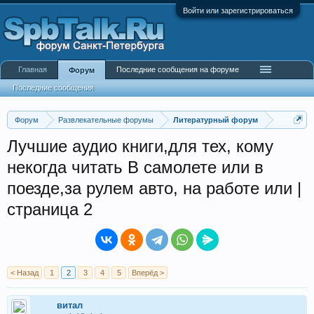
Войти или зарегистрироваться
Главная
Последние сообщения на форуме
Форум
Последние сообщения
Форум
Развлекательные форумы
Литературный форум
Лучшие аудио книги,для тех, кому
некогда читать В самолете или в
поезде,за рулем авто, на работе или |
страница 2
< Назад
1
2
3
4
5
Вперёд >
витал