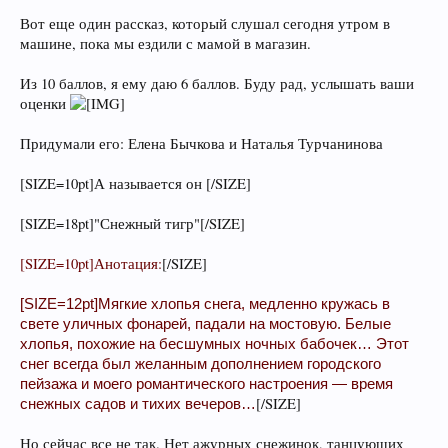
Вот еще один рассказ, который слушал сегодня утром в
машине, пока мы ездили с мамой в магазин.
Из 10 баллов, я ему даю 6 баллов. Буду рад, услышать ваши
оценки
Придумали его: Елена Бычкова и Наталья Турчанинова
[SIZE=10pt]А называется он [/SIZE]
[SIZE=18pt]"Снежный тигр"[/SIZE]
[SIZE=10pt]Анотация:
[/SIZE]
[SIZE=12pt]Мягкие хлопья снега, медленно кружась в
свете уличных фонарей, падали на мостовую. Белые
хлопья, похожие на бесшумных ночных бабочек… Этот
снег всегда был желанным дополнением городского
пейзажа и моего романтического настроения — время
[/SIZE]
снежных садов и тихих вечеров…
Но сейчас все не так. Нет ажурных снежинок, танцующих