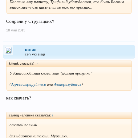
Попав на эту планету, Трифилий убеждается, что быть Богом в
глазах местного населения не так-то просто...
Содрали у Стругацких?
18 май 2013
витал
ceni vidi sisgi
kittenk сказал(а):
↑
У Кинга любимая книга, это "Долгая прогулка"
(
Зарегистрируйтесь
или
Авторизуйтесь
)
как скачать?
самец человека сказал(а):
↑
отстой полный.
для идиотов читающи Мурзилку.