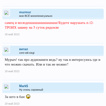
murmur
мне ВСЁ монопенисуально
самец и молодешшшшшшшшшш!Будете нарушать п.12-
ТРОИХ закину на 5 суток ридонли
18 май 2013
витал
ceni vidi sisgi
Мурыч! так про аудиокниги ведь? ну так я интересуюсь где и
что можно скачать. Или и так не можно?
18 май 2013
Mark$
Ну очень скромный
За што в бан
18 май 2013