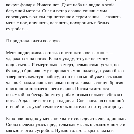
вокруг фонаря. Ничего нет. Даже неба не видно в этой
безумной метели. Снег и ветер словно сошли с ума,
соревнуясь в одном-единственном стремлении — свалить
меня с ног, оглушить, ослепить, похоронить в белых
сугробах…
Я продолжал идти вслепую.
Меня поддерживало только инстинктивное желание —
удержаться на ногах. Если я упаду, то уже не смогу
подняться… Я смертельно замерз, невыносимо устал, но
бурану, сбросившему в пропасть мою палатку, нужно было
завершить начатую работу, и он играл мной уже несколько
часов. Сначала лишь несильно подталкивал в спину, бросая
пригоршни колючего снега в лицо. Потом заметался
поземкой по бескрайним сугробам, взвыл сильнее, сбивая с
ног… А дальше и эта игра надоела. Снег повалил сплошной
стеной, и в глухой темноте я окончательно потерял дорогу.
Рано или поздно у меня не хватит сил сделать еще один шаг.
Снова шевельнулась предательская мысль о сладком покое и
мягкости этих сугробов. Нужно только закрыть глаза и