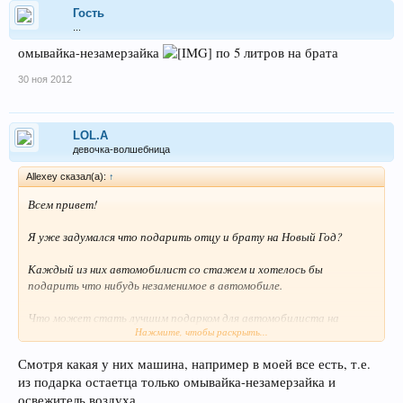
Гость
...
омывайка-незамерзайка
по 5 литров на брата
30 ноя 2012
LOL.A
девочка-волшебница
Allexey сказал(а):
↑
Всем привет!
Я уже задумался что подарить отцу и брату на Новый Год?
Каждый из них автомобилист со стажем и хотелось бы
подарить что нибудь незаменимое в автомобиле.
Что может стать лучшим подарком для автомобилиста на
Нажмите, чтобы раскрыть...
Новый Год?
Смотря какая у них машина, например в моей все есть, т.е.
из подарка остаетца только омывайка-незамерзайка и
освежитель воздуха.