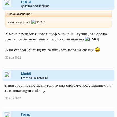
LOL.A
девочка-волшебница
Snake сказал(а):
↑
Новая машина.
У меня служебная новая, шеф мне на НГ купил,, за неделю
две тыщы км намотаны в радость,, аняняняня
А на старой 350 тыщ км за пять лет, пора на свалку
30 ноя 2012
Mark$
Ну очень скромный
навигатор, новую магнитолу аудио систему, кофе машину, ну
или кивающую собачку
30 ноя 2012
Гость