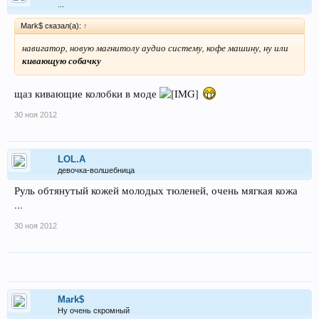
...
Mark$ сказал(а):
↑
навигатор, новую магнитолу аудио систему, кофе машину, ну или
кивающую собачку
щаз кивающие колобки в моде
30 ноя 2012
LOL.A
девочка-волшебница
Руль обтянутый кожей молодых тюленей, очень мягкая кожа
...
30 ноя 2012
Mark$
Ну очень скромный