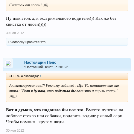
Свисток от лосей? ))))
Ну дык этож для экстримального водителя))) Как же без
свистка от лосей)))))
30 ноя 2012
1 человеку нравится это.
Настоящий Пенс
"Настоящий Пенс" - с 2016 г
CHEPATA сказал(а):
↑
Активизировались!!! Рекламу ждите! ) Ща ТС напишет что-то
типа: "
Вот я думаю, что подошло бы вот это
и сцыль сразу!"
))))))
Вот я думаю, что подошло бы вот это
. Вместо пупсика на
лобовое стекло или собачки, подарить водиле ржавый серп.
Чтобы помнил - кругом люди.
30 ноя 2012