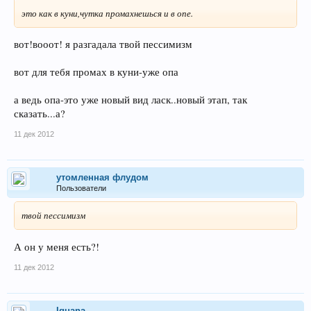
это как в куни,чутка промахнешься и в опе.
вот!вооот! я разгадала твой пессимизм
вот для тебя промах в куни-уже опа
а ведь опа-это уже новый вид ласк..новый этап, так
сказать...а?
11 дек 2012
утомленная флудом
Пользователи
твой пессимизм
А он у меня есть?!
11 дек 2012
Iguana