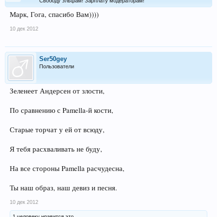
Свободу эльфам! Зарплату модераторам!
Марк, Гога, спасибо Вам))))
10 дек 2012
Ser50gey
Пользователи
Зеленеет Андерсен от злости,
По сравнению с Pamella-й кости,
Старые торчат у ей от всюду,
Я тебя расхваливать не буду,
На все стороны Pamella расчудесна,
Ты наш образ, наш девиз и песня.
10 дек 2012
1 человеку нравится это.