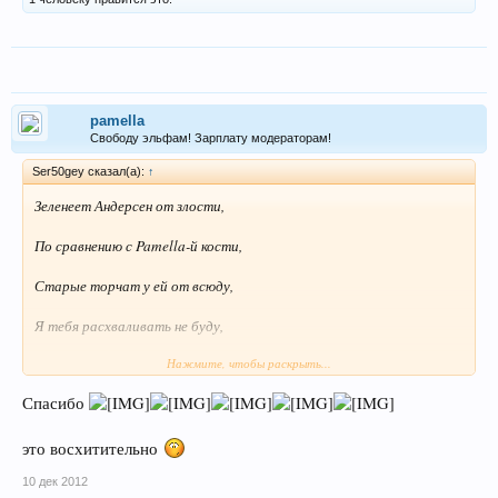
pamella
Свободу эльфам! Зарплату модераторам!
Ser50gey сказал(а):
↑
Зеленеет Андерсен от злости,
По сравнению с Pamella-й кости,
Старые торчат у ей от всюду,
Я тебя расхваливать не буду,
Нажмите, чтобы раскрыть...
На все стороны Pamella расчудесна,
Спасибо
Ты наш образ, наш девиз и песня.
это восхитительно
10 дек 2012