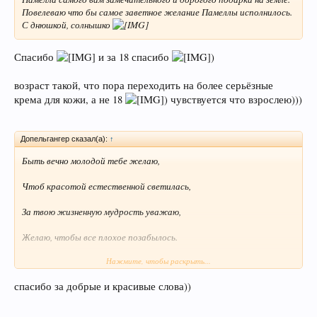
Повелеваю что бы самое заветное желание Памеллы исполнилось.
С днюшкой, солнышко
Спасибо
и за 18 спасибо
)
возраст такой, что пора переходить на более серьёзные
крема для кожи, а не 18
) чувствуется что взрослею)))
Допельгангер сказал(а):
↑
Быть вечно молодой тебе желаю,
Чтоб красотой естественной светилась,
За твою жизненную мудрость уважаю,
Желаю, чтобы все плохое позабылось.
Нажмите, чтобы раскрыть...
В твой День Рождения желаю лишь добра,
спасибо за добрые и красивые слова))
Всегда лишь наслаждаться женским счастьем.
Ты хранительница домашнего очага,