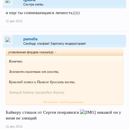
Сестра santы.
и еще ты сомневающаяся личность)))))
11 дек 2012
pamella
Свободу эльфам! Зарплату модераторам!
утомленная флудом сказал(а):
↑
Конечно.
Зеленеет сказочник от злости,
Кунелюб хотел к Памеле бросить кости,
Злющий байкер преградил дорогу,
Нажмите, чтобы раскрыть...
ПесТня не сложилась,слава богу.
Байкеру стишок от Сергея понравился
никакой он у
меня не злющий
11 дек 2012