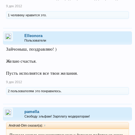
9 дек 2012
1 человеку нравится это.
Elleonora
Пользователи
Зайчоныш, поздравляю! )
Желаю счастья.
Пусть исполнятся все твои желания.
9 дек 2012
2 пользователям это понравилось.
pamella
Свободу эльфам! Зарплату модераторам!
Android-Dim сказал(а):
↑
Памелла самого вам замечательного и дорогого подарка на земле.