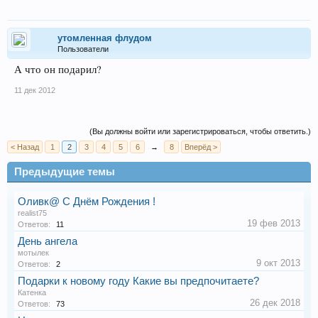
утомленная флудом
Пользователи
А что он подарил?
11 дек 2012
(Вы должны войти или зарегистрироваться, чтобы ответить.)
< Назад
1
2
3
4
5
6
→
8
Вперёд >
Предыдущие темы
Оливк@ C Днём Рождения !
realist75
19 фев 2013
Ответов:
11
День ангела
мотылек
9 окт 2013
Ответов:
2
Подарки к новому году Какие вы предпочитаете?
Катенка
26 дек 2018
Ответов:
73