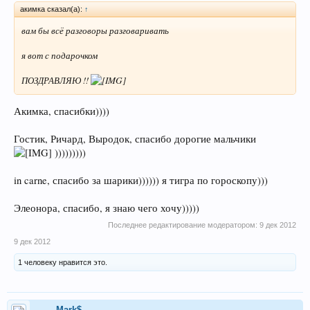
акимка сказал(а):
↑
Наделена ты мудростью и властью.
вам бы всё разговоры разговаривать
я вот с подарочком
ПОЗДРАВЛЯЮ !!
Акимка, спасибки))))
Гостик, Ричард, Выродок, спасибо дорогие мальчики
)))))))))
in carne, спасибо за шарики)))))) я тигра по гороскопу)))
Элеонора, спасибо, я знаю чего хочу)))))
Последнее редактирование модератором:
9 дек 2012
9 дек 2012
1 человеку нравится это.
Mark$