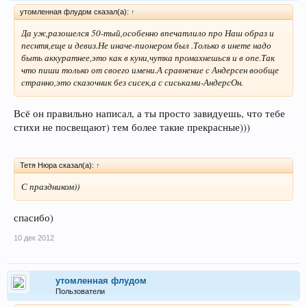
утомленная флудом сказал(а):
↑
Да уж,разошелся 50-тый,особенно впечатлило про Наш образ и
песнтя,еще и девиз.Не иначе-пионером был .Только в инете надо
быть аккуратнее,это как в куни,чутка промахнешься и в опе.Так
что пиши только от своего имени.А сравнение с Андерсен вообще
странно,это сказочник без сисек,а с сиськами-АндерсОн.
Всё он правильно написал, а ты просто завидуешь, что тебе
стихи не посвещают) тем более такие прекрасные)))
Тетя Нюра сказал(а):
↑
С праздником))
спасибо)
10 дек 2012
утомленная флудом
Пользователи