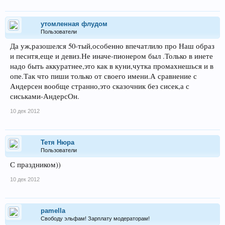
утомленная флудом
Пользователи
Да уж,разошелся 50-тый,особенно впечатлило про Наш образ
и песнтя,еще и девиз.Не иначе-пионером был .Только в инете
надо быть аккуратнее,это как в куни,чутка промахнешься и в
опе.Так что пиши только от своего имени.А сравнение с
Андерсен вообще странно,это сказочник без сисек,а с
сиськами-АндерсОн.
10 дек 2012
Тетя Нюра
Пользователи
С праздником))
10 дек 2012
pamella
Свободу эльфам! Зарплату модераторам!