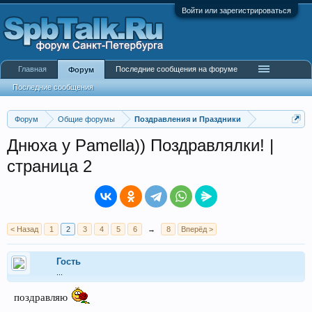
Войти или зарегистрироваться
Главная
Последние сообщения на форуме
Форум
Последние сообщения
Форум
Общие форумы
Поздравления и Праздники
Днюха у Pamella)) Поздравлялки! |
страница 2
< Назад
1
2
3
4
5
6
→
8
Вперёд >
Гость
...
поздравляю