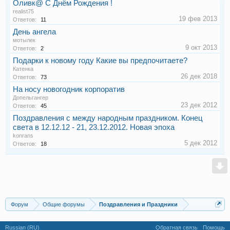
Оливк@ C Днём Рождения !
realist75
19 фев 2013
Ответов:
11
День ангела
мотылек
9 окт 2013
Ответов:
2
Подарки к новому году Какие вы предпочитаете?
Катенка
26 дек 2018
Ответов:
73
На носу новогодник корпоратив
Допельгангер
23 дек 2012
Ответов:
45
Поздравления с между народным праздником. Конец
света в 12.12.12 - 21, 23.12.2012. Новая эпоха
konrans
5 дек 2012
Ответов:
18
Форум
Общие форумы
Поздравления и Праздники
Russian (RU)
Обратная связь
Помощь