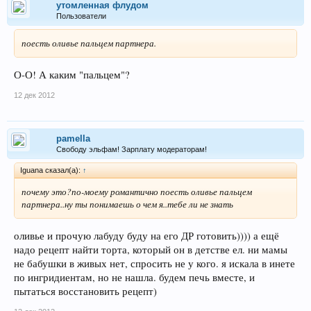
утомленная флудом
Пользователи
поесть оливье пальцем партнера.
О-О! А каким "пальцем"?
12 дек 2012
pamella
Свободу эльфам! Зарплату модераторам!
Iguana сказал(а):
↑
почему это?по-моему романтично поесть оливье пальцем
партнера..ну ты понимаешь о чем я..тебе ли не знать
оливье и прочую лабуду буду на его ДР готовить)))) а ещё
надо рецепт найти торта, который он в детстве ел. ни мамы
не бабушки в живых нет, спросить не у кого. я искала в инете
по ингридиентам, но не нашла. будем печь вместе, и
пытаться восстановить рецепт)