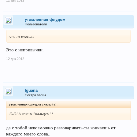
12 дек 2012
утомленная флудом
Пользователи
они не влазили
Это с непривычки.
12 дек 2012
Iguana
Сестра santы.
утомленная флудом сказал(а):
↑
О-О! А каким "пальцем"?
да с тобой невозможно разговаривать-ты кончаешь от
каждого моего слова..