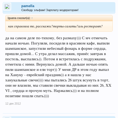
pamella
Свободу эльфам! Зарплату модераторам!
Iguana сказал(а):
↑
как справляла то, расскажи?торты-салаты?аль ресторант?
да на самом деле по-тихому, без размаху))) С мч отмечать
начали ночью. Погуляли, посидели в красивом кафе, выпили
шампанское, запустили небесный фонарь в форме сердца,
пришли домой... С утра делал массажик, принёс завтрак в
постель, выспались)). Потом я встретилась с подружками,
отметила с ними. Вернулась домой. А дальше ночью опять
пили шампанское и ели торт)) У меня ДР в этом году выпал
на Хануку - еврейский праздник)) а я нашла у нас
ханукальные свечи)))) мы пытались 26 штук всунуть в торт,
они не влазили, мы ставили свечки выкладывая из них 26, XX
VI , сердца и прочую муть. Наржались))) и на полном
позитиве пошли спать))))
12 дек 2012