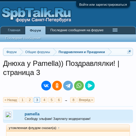
Войти или зарегистрироваться
Главная
Последние сообщения на форуме
Форум
Последние сообщения
Форум
Общие форумы
Поздравления и Праздники
Днюха у Pamella)) Поздравлялки! |
страница 3
< Назад
1
2
3
4
5
6
→
8
Вперёд >
pamella
Свободу эльфам! Зарплату модераторам!
утомленная флудом сказал(а):
↑