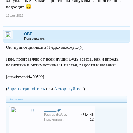
ханукальные - может просто под ханукальный подсвечник
подходят
12 дек 2012
ОВЕ
Пользователи
Ой, припозднилась я! Редко захожу...(((
Пэм, поздравляю от всей души! Будь всегда, как и впредь,
позитивна и оптимистична! Счастья, радости и везения!
[attachmentid=30599]
(
Зарегистрируйтесь
или
Авторизуйтесь
)
Вложения:
_______.gif
Размер файла:
474,4 КБ
Просмотров:
12