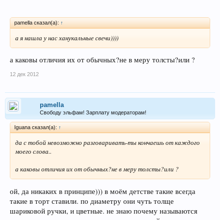
pamella сказал(а):
↑
а я нашла у нас ханукальные свечи))))
а каковы отличия их от обычных?не в меру толсты?или ?
12 дек 2012
pamella
Свободу эльфам! Зарплату модераторам!
Iguana сказал(а):
↑
да с тобой невозможно разговаривать-ты кончаешь от каждого
моего слова..
а каковы отличия их от обычных?не в меру толсты?или ?
ой, да никаких в принципе))) в моём детстве такие всегда
такие в торт ставили. по диаметру они чуть толще
шариковой ручки, и цветные. не знаю почему называются