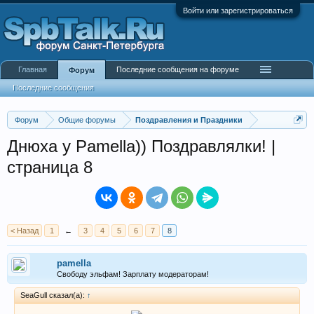
Войти или зарегистрироваться
Главная
Последние сообщения на форуме
Форум
Последние сообщения
Форум
Общие форумы
Поздравления и Праздники
Днюха у Pamella)) Поздравлялки! |
страница 8
< Назад
1
←
3
4
5
6
7
8
pamella
Свободу эльфам! Зарплату модераторам!
SeaGull сказал(а):
↑