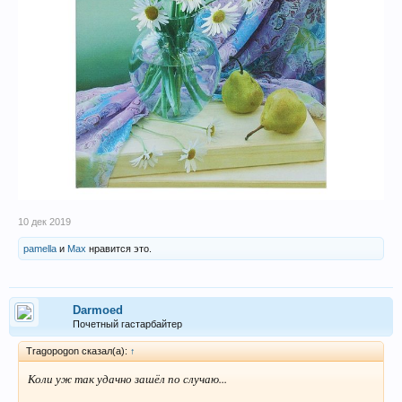
10 дек 2019
pamella
и
Max
нравится это.
Darmoed
Почетный гастарбайтер
Tragopogon сказал(а):
↑
Коли уж так удачно зашёл по случаю...