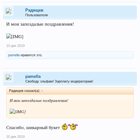
Радищев
Пользователи
И мои запоздалые поздравления!
10 дек 2019
pamella
нравится это.
pamella
Свободу эльфам! Зарплату модераторам!
Радищев сказал(а):
↑
И мои запоздалые поздравления!
Спасибо, шикарный букет
10 дек 2019