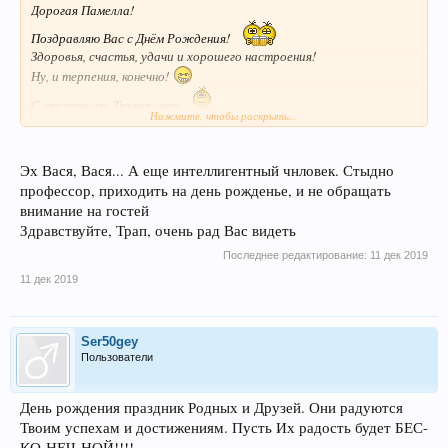
Дорогая Памелла!
Поздравляю Вас с Днём Рождения!
Здоровья, счастья, удачи и хорошего настроения!
Ну, и терпения, конечно!
С уважением, Tragopogon
Нажмите, чтобы раскрыть...
Эх Вася, Вася... А еще интеллигентный чнловек. Стыдно
профессор, приходить на день рожденье, и не обращать
внимание на гостей
Здравствуйте, Трап, очень рад Вас видеть
Последнее редактирование:
11 дек 2019
11 дек 2019
Ser50gey
Пользователи
День рождения праздник Родных и Друзей. Они радуются
Твоим успехам и достижениям. Пусть Их радость будет БЕС-
КО-НЕЧ-НОЙ!!!!