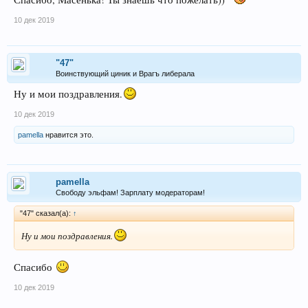
10 дек 2019
"47"
Воинствующий циник и Врагъ либерала
Ну и мои поздравления.
10 дек 2019
pamella
нравится это.
pamella
Свободу эльфам! Зарплату модераторам!
"47" сказал(а):
↑
Ну и мои поздравления.
Спасибо
10 дек 2019