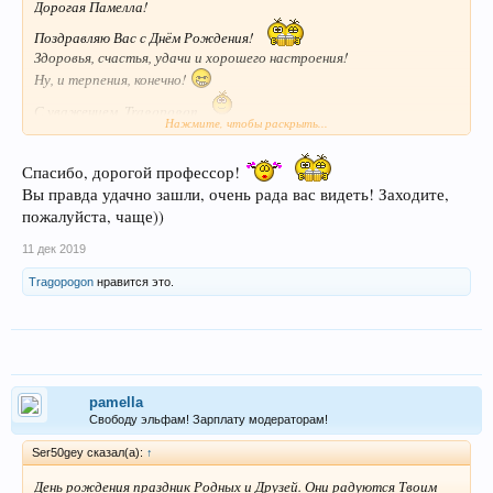
Дорогая Памелла!
Поздравляю Вас с Днём Рождения!
Здоровья, счастья, удачи и хорошего настроения!
Ну, и терпения, конечно!
С уважением, Tragopogon
Нажмите, чтобы раскрыть...
Спасибо, дорогой профессор!
Вы правда удачно зашли, очень рада вас видеть! Заходите,
пожалуйста, чаще))
11 дек 2019
Tragopogon
нравится это.
pamella
Свободу эльфам! Зарплату модераторам!
Ser50gey сказал(а):
↑
День рождения праздник Родных и Друзей. Они радуются Твоим