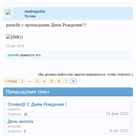
metropoliu
Путник
pamella с прошедшим Днем Рождения!!!
12 дек 2019
pamella
нравится это.
(Вы должны войти или зарегистрироваться, чтобы ответить.)
< Назад
1
←
3
4
5
6
7
8
Предыдущие темы
Оливк@ C Днём Рождения !
realist75
19 фев 2013
Ответов:
11
День ангела
мотылек
9 окт 2013
Ответов:
2