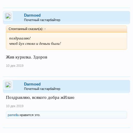
Darmoed
Почетный гастарбайтер
Спонтанный сказал(а):
↑
поздрааляю!
чтоб йух стоял и деньги были!
Жив курилка. Здоров
10 дек 2019
Darmoed
Почетный гастарбайтер
Поздравляю, всякого добра жИлаю
10 дек 2019
pamella
нравится это.