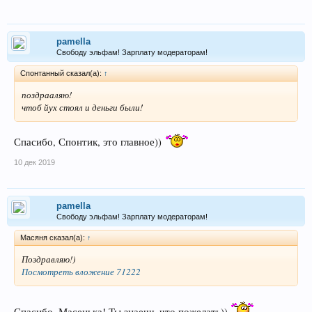
pamella
Свободу эльфам! Зарплату модераторам!
Спонтанный сказал(а):
↑
поздрааляю!
чтоб йух стоял и деньги были!
Спасибо, Спонтик, это главное))
10 дек 2019
pamella
Свободу эльфам! Зарплату модераторам!
Масяня сказал(а):
↑
Поздравляю!)
Посмотреть вложение 71222
Спасибо, Масенька! Ты знаешь что пожелать))