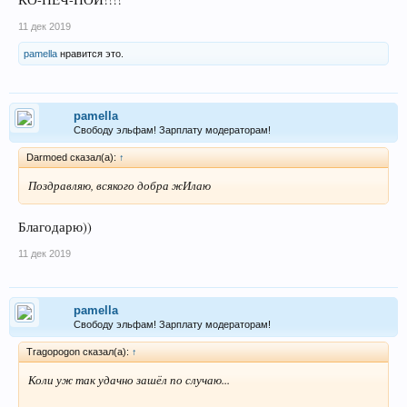
11 дек 2019
pamella
нравится это.
pamella
Свободу эльфам! Зарплату модераторам!
Darmoed сказал(а):
↑
Поздравляю, всякого добра жИлаю
Благодарю))
11 дек 2019
pamella
Свободу эльфам! Зарплату модераторам!
Tragopogon сказал(а):
↑
Коли уж так удачно зашёл по случаю...